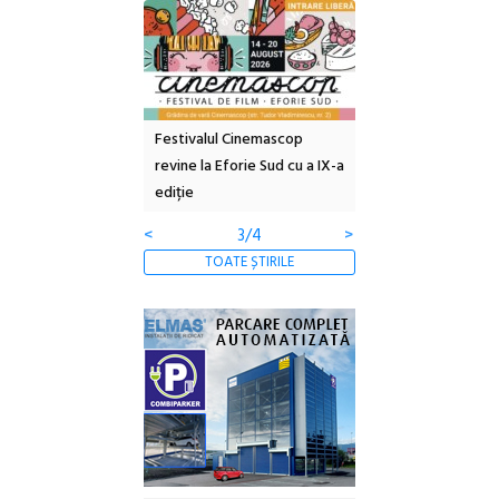
valul Cinemascop
În curând: POELANDA – parc
Open Call – Local
 la Eforie Sud cu a IX-a
de poezie și co-creație
Awards 2026
<
4/4
>
TOATE ȘTIRILE