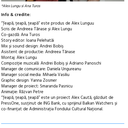
*Alex Lungu si Ana Turos
Info & credite:
“Țeapă, țeapă, țeapă” este produs de Alex Lunguu
Scris de Andreea Tănase și Alex Lungu
Co-gazdă: Ana Turos
Story editor: Ioana Pelehatăi
Mix și sound design: Andrei Bobiș
Asistent de productie: Andreea Tănase
Montaj: Alex Lungu
Compoziție muzicală: Andrei Bobiș și Adriano Panoschi
Manager de comunicare: Daniela Ungureanu
Manager social media: Mihaela Vasiliu
Graphic design: Yanna Zosmer
Manager de proiect: Smaranda Pasnicu
Animație: Răzvan Petre
“Țeapă, țeapă, țeapă” este un proiect Alex Caută, găzduit de
PressOne, susținut de ING Bank, cu sprijinul Balkan Watchers și
co-finanțat de Administrația Fondului Cultural Național.