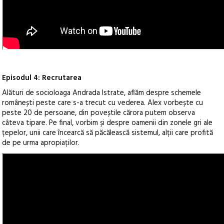
Episodul 4: Recrutarea
Alături de socioloaga Andrada Istrate, aflăm despre schemele
românești peste care s-a trecut cu vederea. Alex vorbește cu
peste 20 de persoane, din poveștile cărora putem observa
câteva tipare. Pe final, vorbim și despre oamenii din zonele gri ale
țepelor, unii care încearcă să păcălească sistemul, alții care profită
de pe urma apropiaților.