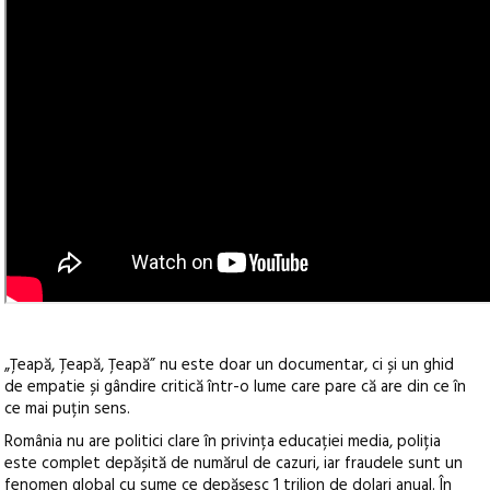
„Țeapă, Țeapă, Țeapă” nu este doar un documentar, ci și un ghid
de empatie și gândire critică într-o lume care pare că are din ce în
ce mai puțin sens.
România nu are politici clare în privința educației media, poliția
este complet depășită de numărul de cazuri, iar fraudele sunt un
fenomen global cu sume ce depășesc 1 trilion de dolari anual. În