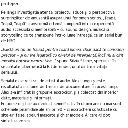
protejezi .
Pe lângă investigația atentă, proiectul aduce și o perspectivă
surprinzător de amuzantă asupra unui fenomen serios. „Țeapă,
Țeapă, Țeapă” transformă o temă complexă într-o experiență
audio accesibilă și memorabilă – cu sound design, muzică și
storytelling ce te transpune într-o lume întreagă, ca un serial bun
de HBO
„
Există un tip de fraudă pentru toată lumea, chiar dacă te consideri
precaut – și nu are legătură cu nivelul de inteligență. Încă nu ai citit
mesajul potrivit pentru tine…
” spune Silviu Stahie, specialist în
securitate cibernetică la Bitdefender, unul dintre invitații
serialului.
Serialul este realizat de artistul audio Alex Lungu și este
rezultatul a mai bine de trei ani de documentare. În acest timp,
Alex s-a infiltrat în grupurile escrocilor, și a colectat din interior
date, materiale și informații.
Fraudele digitale au evoluat semnificativ în ultimii ani: nu mai sunt
schemele piramidale ale anilor ’90 – ci escrocherii sofisticate cu
site-uri false, apeluri mascate și chiar modele AI care-ți pot
sintetiza vocea.