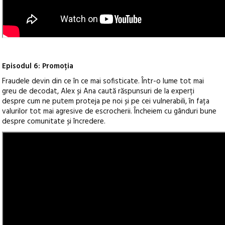
Episodul 6: Promoția
Fraudele devin din ce în ce mai sofisticate. Într-o lume tot mai
greu de decodat, Alex și Ana caută răspunsuri de la experți
despre cum ne putem proteja pe noi și pe cei vulnerabili, în fața
valurilor tot mai agresive de escrocherii. Încheiem cu gânduri bune
despre comunitate și încredere.