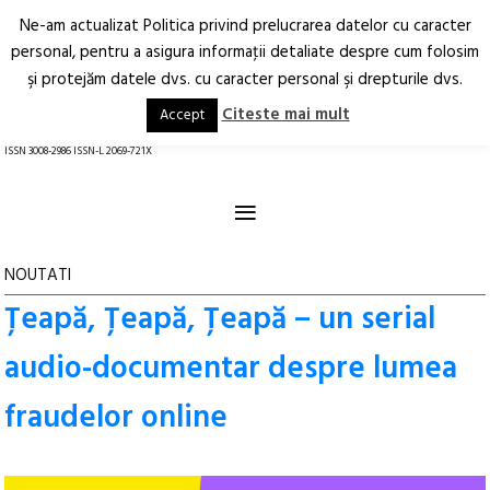
Ne-am actualizat Politica privind prelucrarea datelor cu caracter
Deschide
RO
EN
personal, pentru a asigura informaţii detaliate despre cum folosim
şi protejăm datele dvs. cu caracter personal şi drepturile dvs.
Arhitectură.
Oraș.
Societate.
Citeste mai mult
Accept
revistă online
ISSN 3008-2986 ISSN-L 2069-721X
≡
NOUTATI
Țeapă, Țeapă, Țeapă – un serial
audio-documentar despre lumea
fraudelor online