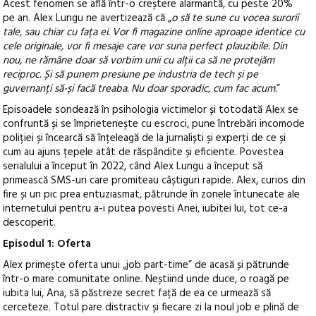
Acest fenomen se află într-o creștere alarmantă, cu peste 20%
pe an. Alex Lungu ne avertizează că „
o să te sune cu vocea surorii
tale, sau chiar cu fața ei. Vor fi magazine online aproape identice cu
cele originale, vor fi mesaje care vor suna perfect plauzibile. Din
nou, ne rămâne doar să vorbim unii cu alții ca să ne protejăm
reciproc. Și să punem presiune pe industria de tech și pe
guvernanți să-și facă treaba. Nu doar sporadic, cum fac acum.
”
Episoadele sondează în psihologia victimelor și totodată Alex se
confruntă și se împrietenește cu escroci, pune întrebări incomode
poliției și încearcă să înțeleagă de la jurnaliști și experți de ce și
cum au ajuns țepele atât de răspândite și eficiente. Povestea
serialului a început în 2022, când Alex Lungu a început să
primească SMS-uri care promiteau câștiguri rapide. Alex, curios din
fire și un pic prea entuziasmat, pătrunde în zonele întunecate ale
internetului pentru a-i putea povesti Anei, iubitei lui, tot ce-a
descoperit.
Episodul 1: Oferta
Alex primește oferta unui „job part-time” de acasă și pătrunde
într-o mare comunitate online. Neștiind unde duce, o roagă pe
iubita lui, Ana, să păstreze secret față de ea ce urmează să
cerceteze. Totul pare distractiv și fiecare zi la noul job e plină de