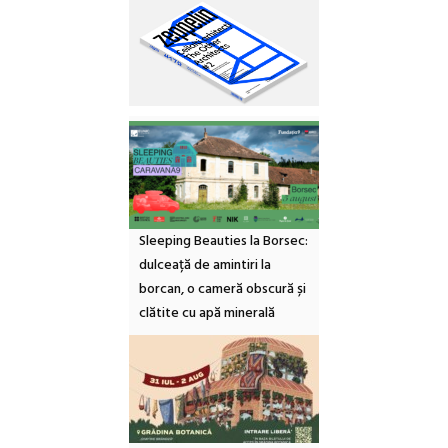
Sleeping Beauties la Borsec:
dulceață de amintiri la
borcan, o cameră obscură și
clătite cu apă minerală