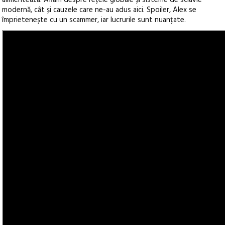
alimentează. Aflăm despre rețele globale și sisteme de sclavie
modernă, cât și cauzele care ne-au adus aici. Spoiler, Alex se
împrietenește cu un scammer, iar lucrurile sunt nuanțate.