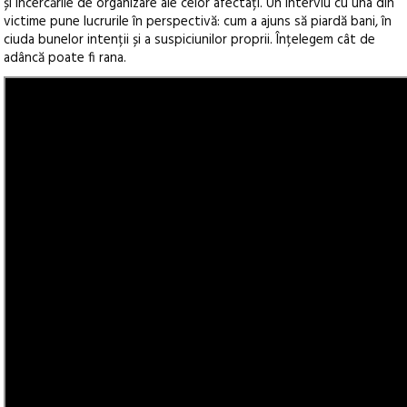
și încercările de organizare ale celor afectați. Un interviu cu una din
victime pune lucrurile în perspectivă: cum a ajuns să piardă bani, în
ciuda bunelor intenții și a suspiciunilor proprii. Înțelegem cât de
adâncă poate fi rana.