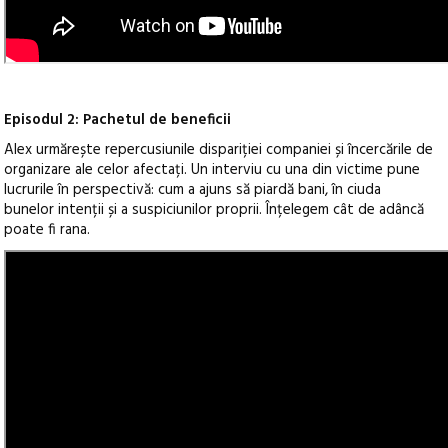
Episodul 2: Pachetul de beneficii
Alex urmărește repercusiunile dispariției companiei și încercările de
organizare ale celor afectați. Un interviu cu una din victime pune
lucrurile în perspectivă: cum a ajuns să piardă bani, în ciuda
bunelor intenții și a suspiciunilor proprii. Înțelegem cât de adâncă
poate fi rana.