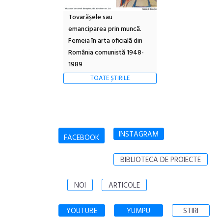
Tovarășele sau
emanciparea prin muncă.
Femeia în arta oficială din
România comunistă 1948-
1989
TOATE ȘTIRILE
INSTAGRAM
FACEBOOK
BIBLIOTECA DE PROIECTE
NOI
ARTICOLE
YOUTUBE
YUMPU
STIRI