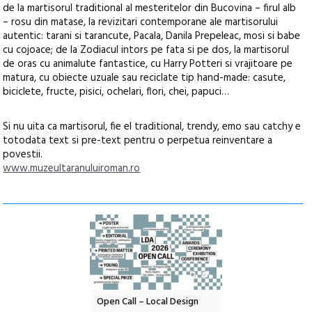
de la martisorul traditional al mesteritelor din Bucovina – firul alb
– rosu din matase, la revizitari contemporane ale martisorului
autentic: tarani si tarancute, Pacala, Danila Prepeleac, mosi si babe
cu cojoace; de la Zodiacul intors pe fata si pe dos, la martisorul
de oras cu animalute fantastice, cu Harry Potteri si vrajitoare pe
matura, cu obiecte uzuale sau reciclate tip hand-made: casute,
biciclete, fructe, pisici, ochelari, flori, chei, papuci…
Si nu uita ca martisorul, fie el traditional, trendy, emo sau catchy e
totodata text si pre-text pentru o perpetua reinventare a
povestii.
www.muzeultaranuluiroman.ro
nd: POELANDA – parc
Open Call – Local Design
Anuala de artă urba