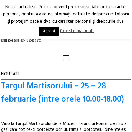
Ne-am actualizat Politica privind prelucrarea datelor cu caracter
Deschide
RO
EN
personal, pentru a asigura informaţii detaliate despre cum folosim
şi protejăm datele dvs. cu caracter personal şi drepturile dvs.
Arhitectură.
Oraș.
Societate.
Citeste mai mult
Accept
revistă online
ISSN 3008-2986 ISSN-L 2069-721X
≡
NOUTATI
Targul Martisorului – 25 – 28
februarie (intre orele 10.00-18.00)
Vino la Targul Martisorului de la Muzeul Taranului Roman pentru a
gasi cam tot ce-ti pofteste ochiul, inima si portofelul bineinteles: