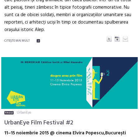
care păstorii își trag animalele din calea bulelor. Într-un cu totul
alt peisaj, tineri zâmbesc în tipice fotografii comemorative. Nu
sunt ca de obicei soldați, membri ai organizațiilor umanitare sau
reporteri, ci arhitecți uciși în timp ce documentau spulberarea
orașului istoric Alep.
CITEŞTE MAI MULT
UrbanEye
UrbanEye Film Festival #2
11–15 noiembrie 2015 @ cinema Elvira Popescu,București