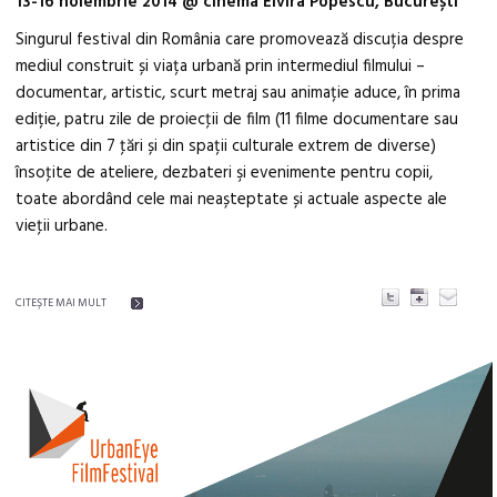
13-16 noiembrie 2014 @ cinema Elvira Popescu, București
Singurul festival din România care promovează discuția despre
mediul construit și viața urbană prin intermediul filmului –
documentar, artistic, scurt metraj sau animație aduce, în prima
ediție, patru zile de proiecţii de film (11 filme documentare sau
artistice din 7 ţări și din spații culturale extrem de diverse)
însoţite de ateliere, dezbateri şi evenimente pentru copii,
toate abordând cele mai neașteptate și actuale aspecte ale
vieţii urbane.
CITEŞTE MAI MULT