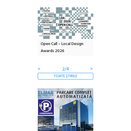
Open Call – Local Design
Anuala de artă urbană
Festiva
Awards 2026
Artown NOW #5:
revine l
Gramatica libertății
ediție
<
3/4
>
TOATE ȘTIRILE