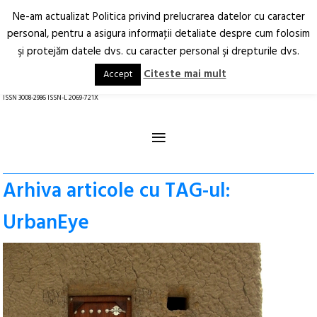
Ne-am actualizat Politica privind prelucrarea datelor cu caracter
Deschide
RO
EN
personal, pentru a asigura informaţii detaliate despre cum folosim
şi protejăm datele dvs. cu caracter personal şi drepturile dvs.
Arhitectură.
Oraș.
Societate.
Citeste mai mult
Accept
revistă online
ISSN 3008-2986 ISSN-L 2069-721X
≡
Arhiva articole cu TAG-ul:
UrbanEye