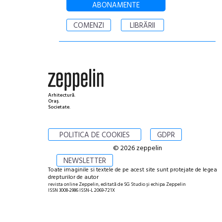
ABONAMENTE
COMENZI
LIBRĂRII
Arhitectură.
Oraș.
Societate.
POLITICA DE COOKIES
GDPR
© 2026 zeppelin
NEWSLETTER
Toate imaginile si textele de pe acest site sunt protejate de legea
drepturilor de autor
revista online Zeppelin, editată de SG Studio și echipa Zeppelin
ISSN 3008-2986 ISSN-L 2069-721X