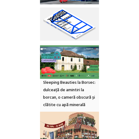
Sleeping Beauties la Borsec:
dulceață de amintiri la
borcan, o cameră obscură și
clătite cu apă minerală