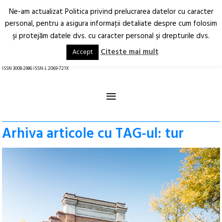
Ne-am actualizat Politica privind prelucrarea datelor cu caracter
Deschide
RO
EN
personal, pentru a asigura informaţii detaliate despre cum folosim
şi protejăm datele dvs. cu caracter personal şi drepturile dvs.
Arhitectură.
Oraș.
Societate.
Citeste mai mult
Accept
revistă online
ISSN 3008-2986 ISSN-L 2069-721X
≡
Arhiva articole cu TAG-ul: tur