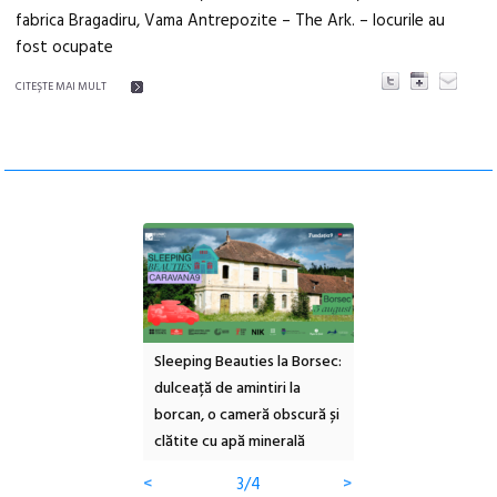
fabrica Bragadiru, Vama Antrepozite – The Ark. – locurile au
fost ocupate
CITEŞTE MAI MULT
ul Cinemascop
Sleeping Beauties la Borsec:
Festivalul Strada
 Eforie Sud cu a IX-a
dulceață de amintiri la
Armenească #10: c
borcan, o cameră obscură și
ateliere și întâlniri 
clătite cu apă minerală
Botanică
<
3/4
>