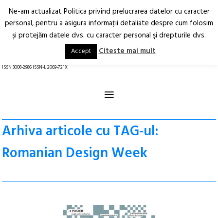
Ne-am actualizat Politica privind prelucrarea datelor cu caracter
Deschide
RO
EN
personal, pentru a asigura informaţii detaliate despre cum folosim
şi protejăm datele dvs. cu caracter personal şi drepturile dvs.
Arhitectură.
Oraș.
Societate.
Citeste mai mult
Accept
revistă online
ISSN 3008-2986 ISSN-L 2069-721X
≡
Arhiva articole cu TAG-ul:
Romanian Design Week