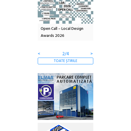
nd: POELANDA – parc
Open Call – Local Design
Anuala de artă urba
e și co-creație
Awards 2026
Artown NOW #5:
Gramatica libertății
<
2/4
>
TOATE ȘTIRILE