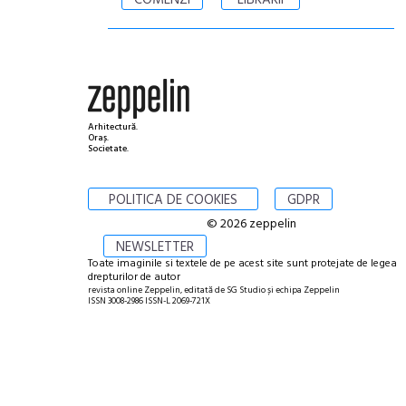
COMENZI
LIBRĂRII
Arhitectură.
Oraș.
Societate.
POLITICA DE COOKIES
GDPR
© 2026 zeppelin
NEWSLETTER
Toate imaginile si textele de pe acest site sunt protejate de legea
drepturilor de autor
revista online Zeppelin, editată de SG Studio și echipa Zeppelin
ISSN 3008-2986 ISSN-L 2069-721X