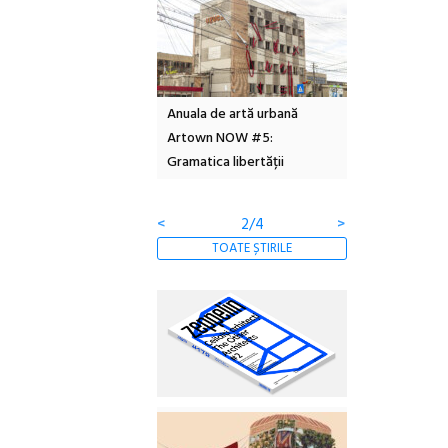
n Call – Local Design
Anuala de artă urbană
Festivalul Cin
rds 2026
Artown NOW #5:
revine la Eforie
Gramatica libertății
ediție
<
2/4
>
TOATE ȘTIRILE