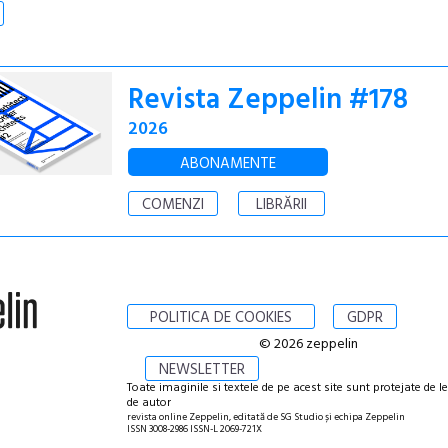
Revista Zeppelin #178
2026
ABONAMENTE
COMENZI
LIBRĂRII
POLITICA DE COOKIES
GDPR
© 2026 zeppelin
NEWSLETTER
Toate imaginile si textele de pe acest site sunt protejate de l
de autor
revista online Zeppelin, editată de SG Studio și echipa Zeppelin
ISSN 3008-2986 ISSN-L 2069-721X