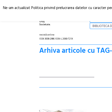
Ne-am actualizat Politica privind prelucrarea datelor cu caracter pe
Arhitectură.
NOI
Oraș.
Societate.
BIBLIOTECA D
revistă online
ISSN 3008-2986 ISSN-L 2069-721X
Arhiva articole cu TA