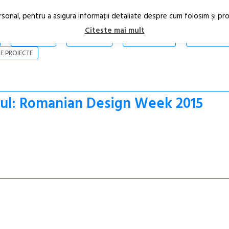
rsonal, pentru a asigura informaţii detaliate despre cum folosim şi pr
Citeste mai mult
ARTICOLE
STIRI
REVISTA PRINT
CONTACT
E PROIECTE
G-ul: Romanian Design Week 2015