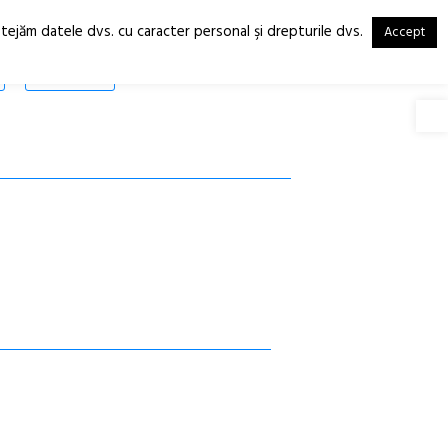
otejăm datele dvs. cu caracter personal şi drepturile dvs.
Accept
RO
EN
SHOP
Deschide