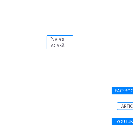
ÎNAPOI
ACASĂ
FACEBO
ARTIC
YOUTUB