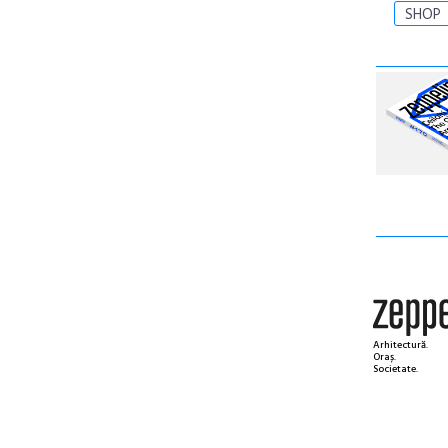
SHOP
Arhitectură.
Oraș.
Societate.