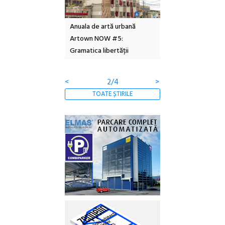
l – Local Design
Anuala de artă urbană
Festivalul Cinemas
 2026
Artown NOW #5:
revine la Eforie Sud 
Gramatica libertății
ediție
<
2/4
>
TOATE ȘTIRILE