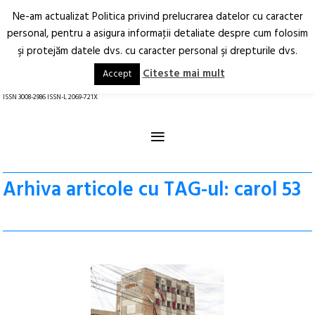
Ne-am actualizat Politica privind prelucrarea datelor cu caracter
Deschide
RO
EN
personal, pentru a asigura informaţii detaliate despre cum folosim
şi protejăm datele dvs. cu caracter personal şi drepturile dvs.
Arhitectură.
Oraș.
Societate.
Citeste mai mult
Accept
revistă online
ISSN 3008-2986 ISSN-L 2069-721X
≡
Arhiva articole cu TAG-ul: carol 53