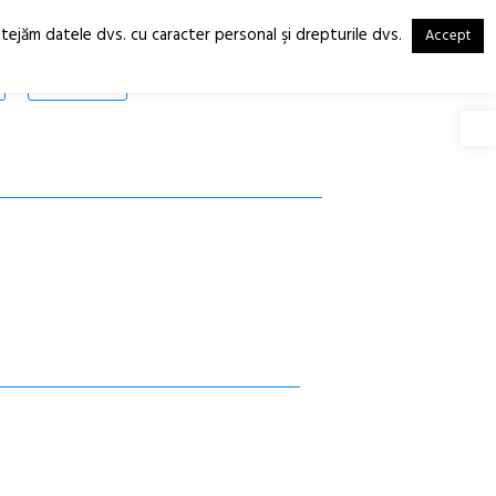
otejăm datele dvs. cu caracter personal şi drepturile dvs.
Accept
RO
EN
SHOP
Deschide