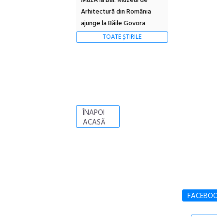
MuzA la Băi. Muzeul de
Arhitectură din România
ajunge la Băile Govora
TOATE ȘTIRILE
ÎNAPOI
ACASĂ
FACEBO