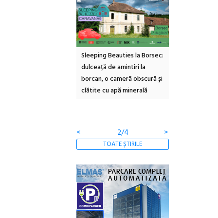
tivalul Cinemascop
Sleeping Beauties la Borsec:
Festivalul Stra
ne la Eforie Sud cu a IX-a
dulceață de amintiri la
Armenească #1
ție
borcan, o cameră obscură și
ateliere și întâl
clătite cu apă minerală
Botanică
<
2/4
>
TOATE ȘTIRILE