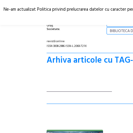
Ne-am actualizat Politica privind prelucrarea datelor cu caracter pe
Arhitectură.
NOI
Oraș.
Societate.
BIBLIOTECA D
revistă online
ISSN 3008-2986 ISSN-L 2069-721X
Arhiva articole cu TAG-