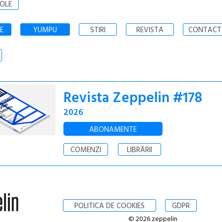
OLE
E
YUMPU
STIRI
REVISTA
CONTACT
Revista Zeppelin #178
2026
ABONAMENTE
COMENZI
LIBRĂRII
POLITICA DE COOKIES
GDPR
© 2026 zeppelin