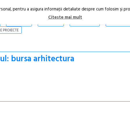
rsonal, pentru a asigura informaţii detaliate despre cum folosim şi pr
Citeste mai mult
ARTICOLE
STIRI
REVISTA PRINT
CONTACT
E PROIECTE
ul: bursa arhitectura