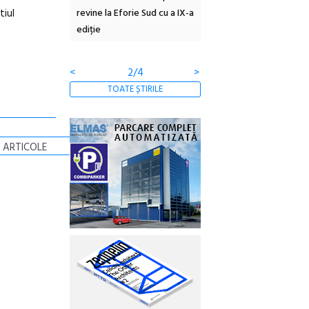
tiul
 #5:
revine la Eforie Sud cu a IX-a
dulceață de amintiri la
ertății
ediție
borcan, o cameră obscur
clătite cu apă minerală
<
2/4
>
TOATE ȘTIRILE
 ARTICOLE