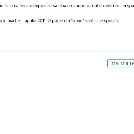
rie face ca fiecare expozitie sa aiba un sound diferit; transformam spa
Artown NOW
Gramatica lib
ry in martie – aprilie 2011. O parte din “boxe” sunt site specific.
MAI MULTE