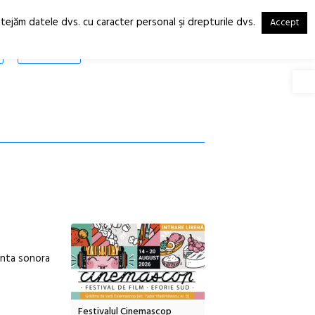
otejăm datele dvs. cu caracter personal şi drepturile dvs.
Accept
RO
EN
SHOP
Deschide
enta sonora
tă urbană
Festivalul Cinemascop
Sleeping Beauties la Bor