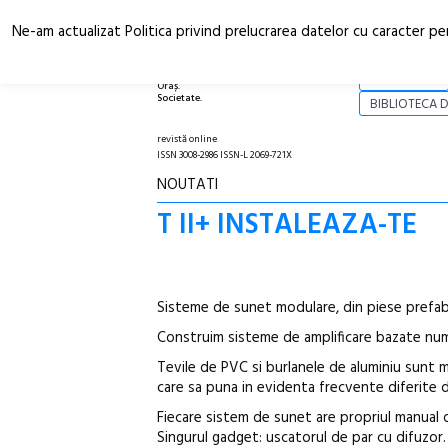
Ne-am actualizat Politica privind prelucrarea datelor cu caracter pe
Arhitectură.
NOI
Oraș.
Societate.
BIBLIOTECA D
revistă online
ISSN 3008-2986 ISSN-L 2069-721X
NOUTATI
T II+ INSTALEAZA-TE
Sisteme de sunet modulare, din piese prefab
Construim sisteme de amplificare bazate numa
Tevile de PVC si burlanele de aluminiu sunt
care sa puna in evidenta frecvente diferite 
Fiecare sistem de sunet are propriul manual d
Singurul gadget: uscatorul de par cu difuzor.