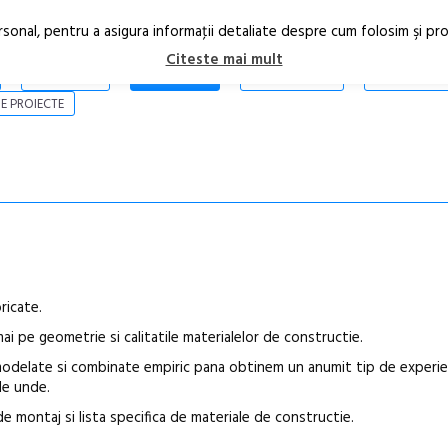
rsonal, pentru a asigura informaţii detaliate despre cum folosim şi pr
Citeste mai mult
ARTICOLE
STIRI
REVISTA PRINT
CONTACT
E PROIECTE
ricate.
i pe geometrie si calitatile materialelor de constructie.
 modelate si combinate empiric pana obtinem un anumit tip de experi
de unde.
e montaj si lista specifica de materiale de constructie.
Anuala de ar