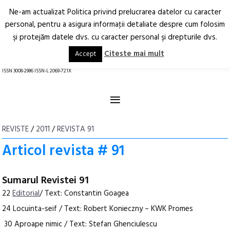
Ne-am actualizat Politica privind prelucrarea datelor cu caracter
Deschide
RO
EN
personal, pentru a asigura informaţii detaliate despre cum folosim
şi protejăm datele dvs. cu caracter personal şi drepturile dvs.
Arhitectură.
Oraș.
Societate.
Citeste mai mult
Accept
revistă online
ISSN 3008-2986 ISSN-L 2069-721X
≡
REVISTE
/
2011
/
REVISTA 91
Articol revista # 91
Sumarul Revistei 91
22
Editorial
/ Text: Constantin Goagea
24 Locuinta-seif / Text: Robert Konieczny – KWK Promes
30 Aproape nimic / Text: Stefan Ghenciulescu