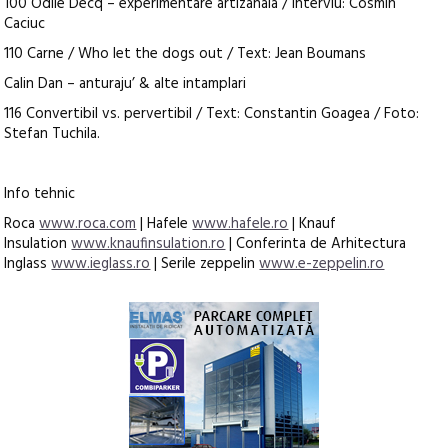
100 Odile Decq – experimentare artizanala / Interviu: Cosmin
Caciuc
110 Carne / Who let the dogs out / Text: Jean Boumans
Calin Dan – anturaju’ & alte intamplari
116 Convertibil vs. pervertibil / Text: Constantin Goagea / Foto:
Stefan Tuchila.
Info tehnic
Roca
www.roca.com
| Hafele
www.hafele.ro
| Knauf
Insulation
www.knaufinsulation.ro
| Conferinta de Arhitectura
Inglass
www.ieglass.ro
| Serile zeppelin
www.e-zeppelin.ro