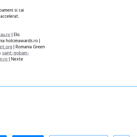
oameni si cai
 accelerat.
cau.ro
| Elis
ia holcimawards.ro |
pt.org
| Romania Green
ss
saint-gobain-
n.ro
| Nexte