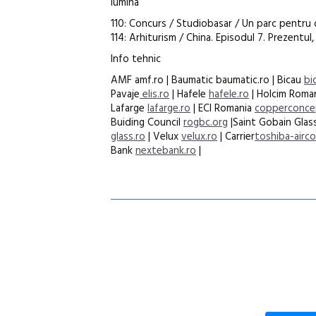
lumina
110: Concurs / Studiobasar / Un parc pentru 
114: Arhiturism / China. Episodul 7. Prezentul,
Info tehnic
AMF amf.ro | Baumatic baumatic.ro | Bicau
bi
Pavaje
elis.ro
| Hafele
hafele.ro
| Holcim Roman
Lafarge
lafarge.ro
| ECI Romania
copperconce
Buiding Council
rogbc.org
|Saint Gobain Gla
glass.ro
| Velux
velux.ro
| Carrier
toshiba-airco
Bank
nextebank.ro
|