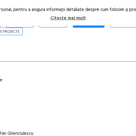
rsonal, pentru a asigura informaţii detaliate despre cum folosim şi pr
Citeste mai mult
ARTICOLE
STIRI
REVISTA PRINT
CONTACT
E PROIECTE
le
tefan Ghenciulescu