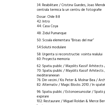
34: Reabilitare / Cristina Guedes, Joao Mende
centrala termica la un centru de fotografie
Dosar: Chile 8:8
42: Intro
44: Casa Coya
48: Zidul Pumanque
50: Scoala elementara “Brisas del mar”
54:Solutii modulare
58: Urgenta si reconstructie: vointa realului
60: Proyecta memoria
62: Spatiu public / Mayslits Kassif Arhitects 
70: Spatiu public / Mayslits Kassif Arhitect
mediteraneean
76: Din vecini / Kis Peter & Molnar Bea / Arc
82: Alternativ / Magic Blocks 2010 / In spate
96: Spatiu public / Estonoesunsolar / Spatii
expirare
102: Restaurare / Miguel Roldan & Merce Ber