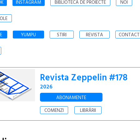
OK
INSTAGRAM
BIBLIOTECA DE PROIECTE
NOI
OLE
E
YUMPU
STIRI
REVISTA
CONTACT
Revista Zeppelin #178
2026
ABONAMENTE
COMENZI
LIBRĂRII