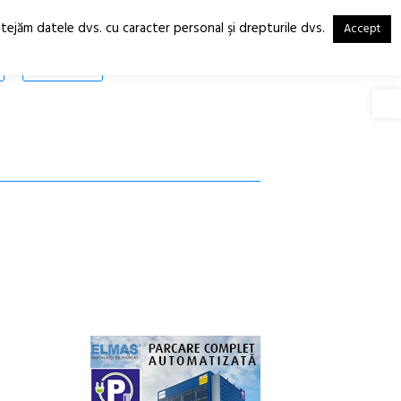
otejăm datele dvs. cu caracter personal şi drepturile dvs.
Accept
RO
EN
SHOP
Deschide