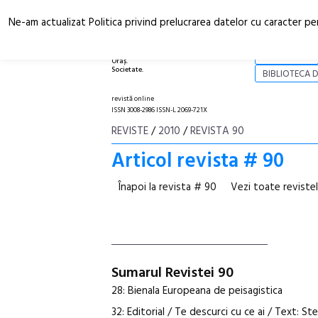
Ne-am actualizat Politica privind prelucrarea datelor cu caracter pe
Arhitectură.
NOI
Oraș.
Societate.
BIBLIOTECA D
revistă online
ISSN 3008-2986 ISSN-L 2069-721X
REVISTE
/
2010
/
REVISTA 90
Articol revista # 90
Înapoi la revista # 90
Vezi toate reviste
Sumarul Revistei 90
28: Bienala Europeana de peisagistica
32: Editorial / Te descurci cu ce ai / Text: S