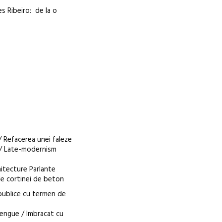
s Ribeiro: de la o
/ Refacerea unei faleze
s / Late-modernism
hitecture Parlante
le cortinei de beton
 publice cu termen de
engue / Imbracat cu