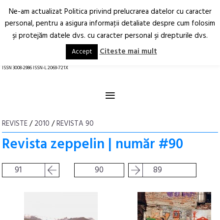
Init failed: Galleria could not find the element "undefined".
Ne-am actualizat Politica privind prelucrarea datelor cu caracter
Deschide
RO
EN
personal, pentru a asigura informaţii detaliate despre cum folosim
şi protejăm datele dvs. cu caracter personal şi drepturile dvs.
Arhitectură.
Oraș.
Societate.
Citeste mai mult
Accept
revistă online
ISSN 3008-2986 ISSN-L 2069-721X
≡
REVISTE
/
2010
/
REVISTA 90
Revista zeppelin | număr #90
91
90
89