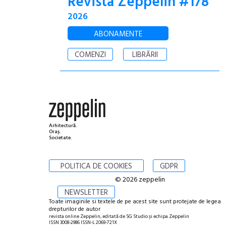
Revista Zeppelin #178
2026
ABONAMENTE
COMENZI
LIBRĂRII
Arhitectură.
Oraș.
Societate.
POLITICA DE COOKIES
GDPR
© 2026 zeppelin
NEWSLETTER
Toate imaginile si textele de pe acest site sunt protejate de legea
drepturilor de autor
revista online Zeppelin, editată de SG Studio și echipa Zeppelin
ISSN 3008-2986 ISSN-L 2069-721X