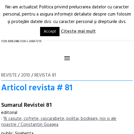
Ne-am actualizat Politica privind prelucrarea datelor cu caracter
Deschide
RO
EN
personal, pentru a asigura informaţii detaliate despre cum folosim
şi protejăm datele dvs. cu caracter personal şi drepturile dvs.
Arhitectură.
Oraș.
Societate.
Citeste mai mult
Accept
revistă online
ISSN 3008-2986 ISSN-L 2069-721X
≡
REVISTE
/
2010
/
REVISTA 81
Articol revista # 81
Sumarul Revistei 81
editorial
:
16 casute, cofrete, cascarabete, politai, bodigarji, noi si ale
noastre / Constantin Goagea
public: Snøhetta