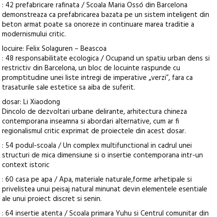
: 42 prefabricare rafinata / Scoala Maria Ossó din Barcelona
demonstreaza ca prefabricarea bazata pe un sistem inteligent din
beton armat poate sa onoreze in continuare marea traditie a
modernismului critic.
locuire: Felix Solaguren – Beascoa
: 48 responsabilitate ecologica / Ocupand un spatiu urban dens si
restrictiv din Barcelona, un bloc de locuinte raspunde cu
promptitudine unei liste intregi de imperative „verzi”, fara ca
trasaturile sale estetice sa aiba de suferit.
dosar: Li Xiaodong
Dincolo de dezvoltari urbane delirante, arhitectura chineza
contemporana inseamna si abordari alternative, cum ar fi
regionalismul critic exprimat de proiectele din acest dosar.
: 54 podul-scoala / Un complex multifunctional in cadrul unei
structuri de mica dimensiune si o insertie contemporana intr-un
context istoric
: 60 casa pe apa / Apa, materiale naturale,forme arhetipale si
privelistea unui peisaj natural minunat devin elementele esentiale
ale unui proiect discret si senin.
: 64 insertie atenta / Scoala primara Yuhu si Centrul comunitar din