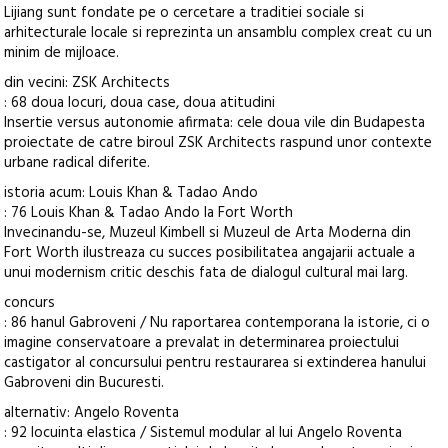
Lijiang sunt fondate pe o cercetare a traditiei sociale si
arhitecturale locale si reprezinta un ansamblu complex creat cu un
minim de mijloace.
din vecini: ZSK Architects
: 68 doua locuri, doua case, doua atitudini
Insertie versus autonomie afirmata: cele doua vile din Budapesta
proiectate de catre biroul ZSK Architects raspund unor contexte
urbane radical diferite.
istoria acum: Louis Khan & Tadao Ando
: 76 Louis Khan & Tadao Ando la Fort Worth
Invecinandu-se, Muzeul Kimbell si Muzeul de Arta Moderna din
Fort Worth ilustreaza cu succes posibilitatea angajarii actuale a
unui modernism critic deschis fata de dialogul cultural mai larg.
concurs
: 86 hanul Gabroveni / Nu raportarea contemporana la istorie, ci o
imagine conservatoare a prevalat in determinarea proiectului
castigator al concursului pentru restaurarea si extinderea hanului
Gabroveni din Bucuresti.
alternativ: Angelo Roventa
: 92 locuinta elastica / Sistemul modular al lui Angelo Roventa