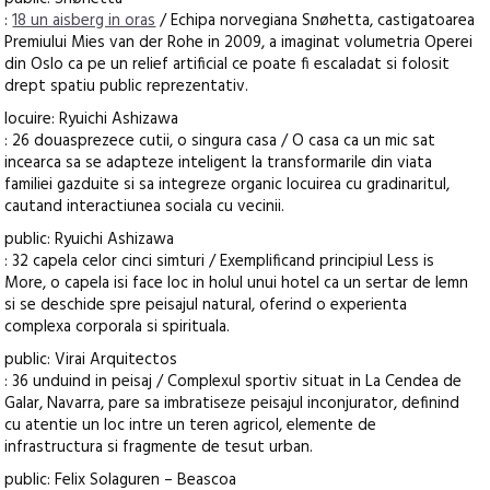
:
18 un aisberg in oras
/ Echipa norvegiana Snøhetta, castigatoarea
Premiului Mies van der Rohe in 2009, a imaginat volumetria Operei
din Oslo ca pe un relief artificial ce poate fi escaladat si folosit
drept spatiu public reprezentativ.
locuire: Ryuichi Ashizawa
: 26 douasprezece cutii, o singura casa / O casa ca un mic sat
incearca sa se adapteze inteligent la transformarile din viata
familiei gazduite si sa integreze organic locuirea cu gradinaritul,
cautand interactiunea sociala cu vecinii.
public: Ryuichi Ashizawa
: 32 capela celor cinci simturi / Exemplificand principiul Less is
More, o capela isi face loc in holul unui hotel ca un sertar de lemn
si se deschide spre peisajul natural, oferind o experienta
complexa corporala si spirituala.
public: Virai Arquitectos
: 36 unduind in peisaj / Complexul sportiv situat in La Cendea de
Galar, Navarra, pare sa imbratiseze peisajul inconjurator, definind
cu atentie un loc intre un teren agricol, elemente de
infrastructura si fragmente de tesut urban.
public: Felix Solaguren – Beascoa