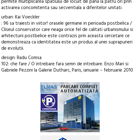
permite multiplicarea spatiului de locuit de pana la patru ori prin
activarea concomitenta sau secventiala a diferitelor unitati.
urban: Kai Voeckler
: 96 sa traiesti in viitor! orasele germane in perioada postbelica /
Cliseul conservator care neaga orice fel de calitati urbanismului si
arhitecturii postbelice este contrazis prin aceasta cercetare ce
demonstreaza ca identitatea este un produs al unei suprapuneri
de evolutii.
design: Radu Comsa
102: che fare / O intrebare fara semn de intrebare. Enzo Mari si
Gabriele Pezzini la Galerie Dutharc, Paris, ianuarie – februarie 2010