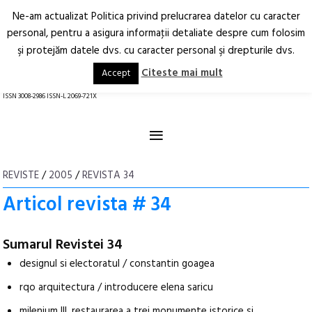
Ne-am actualizat Politica privind prelucrarea datelor cu caracter
Deschide
RO
EN
personal, pentru a asigura informaţii detaliate despre cum folosim
şi protejăm datele dvs. cu caracter personal şi drepturile dvs.
Arhitectură.
Oraș.
Societate.
Citeste mai mult
Accept
revistă online
ISSN 3008-2986 ISSN-L 2069-721X
≡
REVISTE
/
2005
/
REVISTA 34
Articol revista # 34
Sumarul Revistei 34
designul si electoratul / constantin goagea
rqo arquitectura / introducere elena saricu
milenium III. restaurarea a trei monumente istorice si