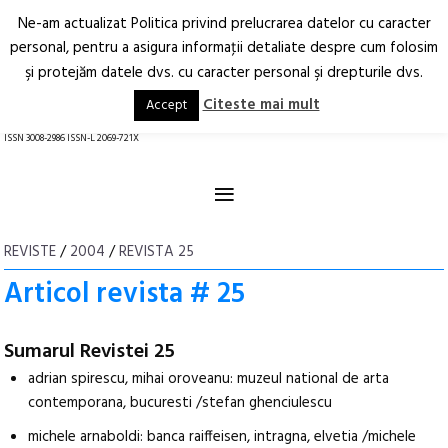
Ne-am actualizat Politica privind prelucrarea datelor cu caracter
Deschide
RO
EN
personal, pentru a asigura informaţii detaliate despre cum folosim
şi protejăm datele dvs. cu caracter personal şi drepturile dvs.
Arhitectură.
Oraș.
Societate.
Citeste mai mult
Accept
revistă online
ISSN 3008-2986 ISSN-L 2069-721X
≡
REVISTE
/
2004
/
REVISTA 25
Articol revista # 25
Sumarul Revistei 25
adrian spirescu, mihai oroveanu: muzeul national de arta
contemporana, bucuresti /stefan ghenciulescu
michele arnaboldi: banca raiffeisen, intragna, elvetia /michele