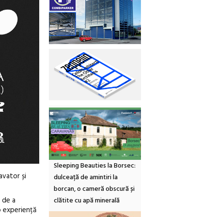
Sleeping Beauties la Borsec:
avator și
dulceață de amintiri la
borcan, o cameră obscură și
i de a
clătite cu apă minerală
o experiență