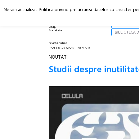
Ne-am actualizat Politica privind prelucrarea datelor cu caracter pe
Arhitectură.
NOI
Oraș.
Societate.
BIBLIOTECA D
revistă online
ISSN 3008-2986 ISSN-L 2069-721X
NOUTATI
Studii despre inutilitat