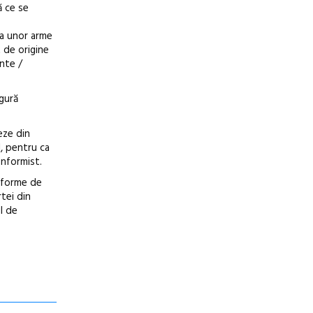
ă ce se
ma unor arme
t de origine
inte /
ngură
eze din
l, pentru ca
onformist.
i forme de
rtei din
l de