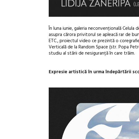
În luna iunie, galeria neconvențională Celula 
asupra cărora privitorul se apleacă rar de bu
ETC., proiectul video ce prezintă o coregrafie a
Verticală de la Random Space (str. Popa Petre 
studiu al stării de nesiguranță în care trăim.
Expresie artistică în urma îndepărtării sc