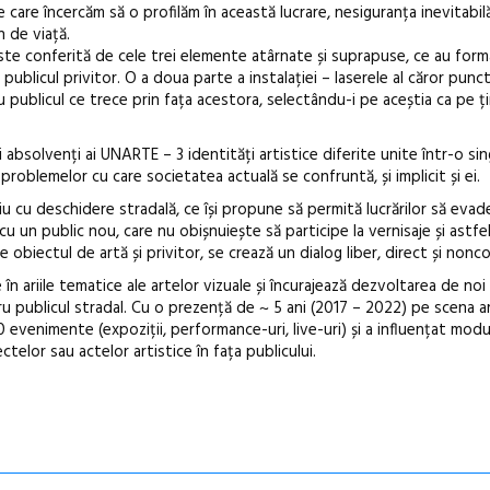
care încercăm să o profilăm în această lucrare, nesiguranța inevitabil
 de viață.
este conferită de cele trei elemente atârnate și suprapuse, ce au for
publicul privitor. O a doua parte a instalației – laserele al căror punc
 publicul ce trece prin fața acestora, selectându-i pe aceștia ca pe ț
absolvenți ai UNARTE – 3 identități artistice diferite unite într-o si
roblemelor cu care societatea actuală se confruntă, și implicit și ei.
 cu deschidere stradală, ce își propune să permită lucrărilor să evad
a cu un public nou, care nu obișnuiește să participe la vernisaje și astfe
re obiectul de artă și privitor, se crează un dialog liber, direct și nonc
e în ariile tematice ale artelor vizuale și încurajează dezvoltarea de no
tru publicul stradal. Cu o prezență de ~ 5 ani (2017 – 2022) pe scena a
 evenimente (expoziții, performance-uri, live-uri) și a influențat modu
elor sau actelor artistice în fața publicului.