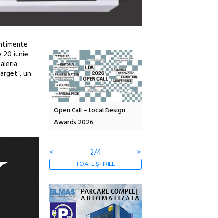
sentimente
e 20 iunie
aleria
target”, un
OELANDA – parc
Open Call – Local Design
Anuala de artă urbană
co-creație
Awards 2026
Artown NOW #5:
Gramatica libertății
<
2/4
>
TOATE ȘTIRILE