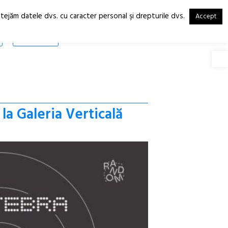
otejăm datele dvs. cu caracter personal şi drepturile dvs.
Accept
RO
EN
SHOP
Deschide
 la Galeria Verticală