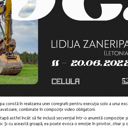
ripa constă în realizarea unei coregrafii pentru execuția solo a unui exc
xcavatoare, combinate în compoziții video obligatorii.
apă astfel încât să fie inclusă secvenţial într-o anumită compoziție ș
i. Și cu această groapă, ea poate evoca o emoție în privitor, chiar și 