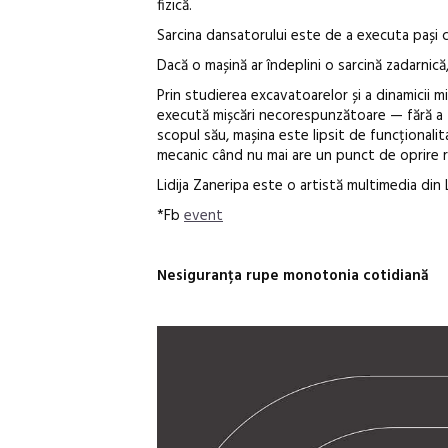
fizică.
Sarcina dansatorului este de a executa pași c
Dacă o mașină ar îndeplini o sarcină zadarnică
Prin studierea excavatoarelor și a dinamicii m
execută mișcări necorespunzătoare — fără a 
scopul său, mașina este lipsit de funcțional
mecanic când nu mai are un punct de oprire ra
Lidija Zaneripa este o artistă multimedia din L
*Fb
event
Nesiguranța rupe monotonia cotidiană