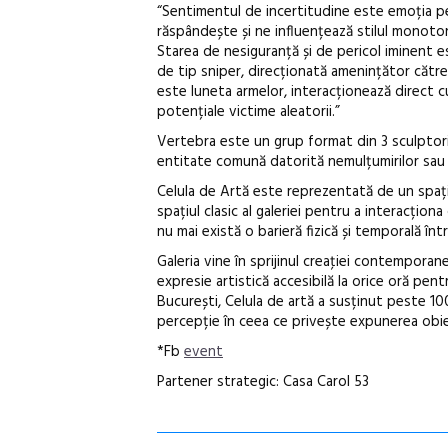
“Sentimentul de incertitudine este emoția pe 
răspândește și ne influențează stilul monoton
Starea de nesiguranță și de pericol iminent 
de tip sniper, direcționată amenințător către 
este luneta armelor, interacționează direct cu
potențiale victime aleatorii.”
Vertebra este un grup format din 3 sculptori 
entitate comună datorită nemulțumirilor sau p
Celula de Artă este reprezentată de un spațiu
spațiul clasic al galeriei pentru a interacțion
nu mai există o barieră fizică și temporală înt
Galeria vine în sprijinul creaţiei contemporan
expresie artistică accesibilă la orice oră pen
București, Celula de artă a susținut peste 100
percepție în ceea ce privește expunerea obiect
*Fb
event
Partener strategic: Casa Carol 53