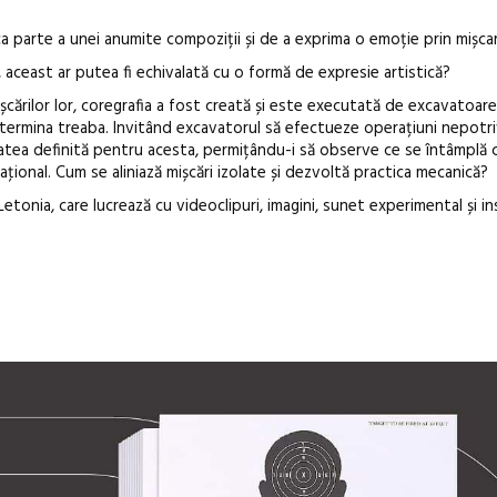
a parte a unei anumite compoziții și de a exprima o emoție prin mișcar
, aceast ar putea fi echivalată cu o formă de expresie artistică?
ișcărilor lor, coregrafia a fost creată și este executată de excavatoare
termina treaba. Invitând excavatorul să efectueze operațiuni nepotri
itatea definită pentru acesta, permițându-i să observe ce se întâmplă 
ţional. Cum se aliniază mișcări izolate și dezvoltă practica mecanică?
etonia, care lucrează cu videoclipuri, imagini, sunet experimental și ins