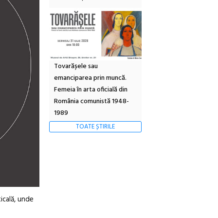
Tovarășele sau
emanciparea prin muncă.
Femeia în arta oficială din
România comunistă 1948-
1989
TOATE ȘTIRILE
ticală, unde