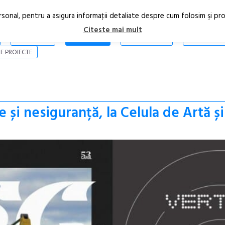
rsonal, pentru a asigura informaţii detaliate despre cum folosim şi pr
Citeste mai mult
ARTICOLE
STIRI
REVISTA PRINT
CONTACT
E PROIECTE
e și nesiguranță, la Celula de Artă și