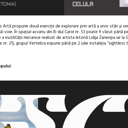
de Artă propune două exerciții de explorare prin artă a unor stări și 
nă-voie.
În spațiul-acvariu din B-dul Carol nr. 53 poate fi văzut până p
 inutilității mecanice realizat de artista letonă Lidija Zaneripa iar la G
nr. 21), grupul Vertebra expune până pe 2 iulie instalația “sightless 
În curând: P
opului
de poezie și 