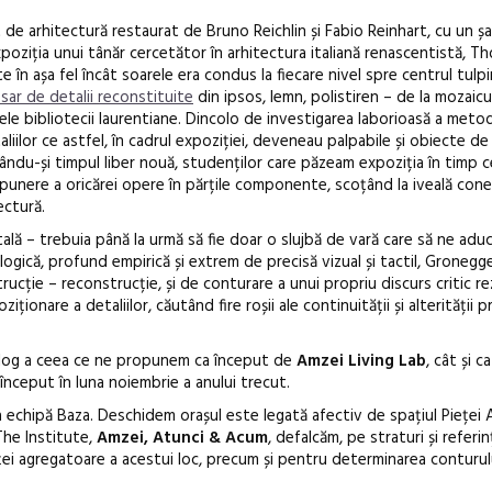
 arhitectură restaurat de Bruno Reichlin și Fabio Reinhart, cu un șan
poziția unui tânăr cercetător în arhitectura italiană renascentistă, T
te în așa fel încât soarele era condus la fiecare nivel spre centrul tulpi
sar de detalii reconstituite
din ipsos, lemn, polistiren – de la mozaicu
ele bibliotecii laurentiane. Dincolo de investigarea laborioasă a meto
liilor ce astfel, în cadrul expoziției, deveneau palpabile și obiecte de
Anuala de ar
ându-și timpul liber nouă, studenților care păzeam expoziția în timp 
Artown NOW
ere a oricărei opere în părțile componente, scoțând la iveală conex
Gramatica lib
ectură.
lă – trebuia până la urmă să fie doar o slujbă de vară care să ne adu
ogică, profund empirică și extrem de precisă vizual și tactil, Gronegg
ucție – reconstrucție, și de conturare a unui propriu discurs critic re
ționare a detaliilor, căutând fire roșii ale continuității și alterității p
olog a ceea ce ne propunem ca început de
Amzei Living Lab
, cât și c
început în luna noiembrie a anului trecut.
 echipă Baza. Deschidem orașul este legată afectiv de spațiul Pieței A
The Institute,
Amzei, Atunci & Acum
, defalcăm, pe straturi și referin
rței agregatoare a acestui loc, precum și pentru determinarea conturul