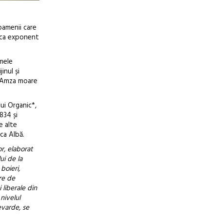
oamenii care
i, ca exponent
umele
inul și
d Amza moare
ui Organic*,
834 și
e alte
ica Albă.
r, elaborat
ui de la
boieri,
re de
 liberale din
nivelul
evarde, se