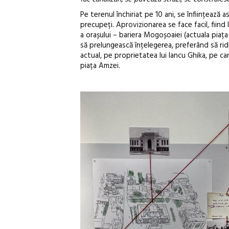
Pe terenul închiriat pe 10 ani, se înființează 
precupeți. Aprovizionarea se face facil, fiind 
a orașului – bariera Mogoșoaiei (actuala piața
să prelungească înțelegerea, preferând să rid
actual, pe proprietatea lui Iancu Ghika, pe car
piața Amzei.