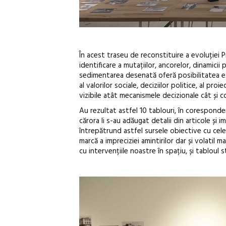
În acest traseu de reconstituire a evoluției 
identificare a mutațiilor, ancorelor, dinamicii p
sedimentarea desenată oferă posibilitatea extin
al valorilor sociale, deciziilor politice, al p
vizibile atât mecanismele decizionale cât și c
Au rezultat astfel 10 tablouri, în coresponden
cărora li s-au adăugat detalii din articole și 
întrepătrund astfel sursele obiective cu cele
marcă a impreciziei amintirilor dar și volatil
cu intervențiile noastre în spațiu, și tabloul 