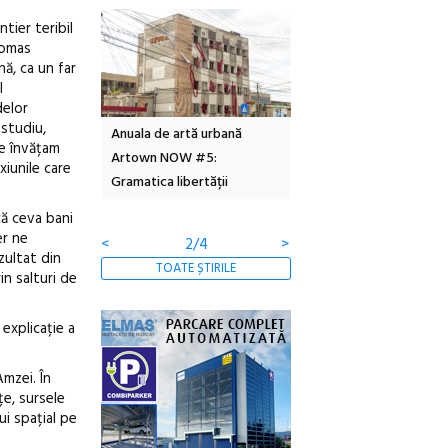
tier teribil
homas
nă, ca un far
l
delor
 studiu,
tă urbană
Festivalul Cinemascop
Sleeping Beauties la Bor
ce învățam
 #5:
revine la Eforie Sud cu a IX-a
dulceață de amintiri la
iunile care
ertății
ediție
borcan, o cameră obscur
clătite cu apă minerală
că ceva bani
er ne
<
3/4
>
zultat din
TOATE ȘTIRILE
rin salturi de
a explicație a
mzei. În
țe, sursele
ui spațial pe