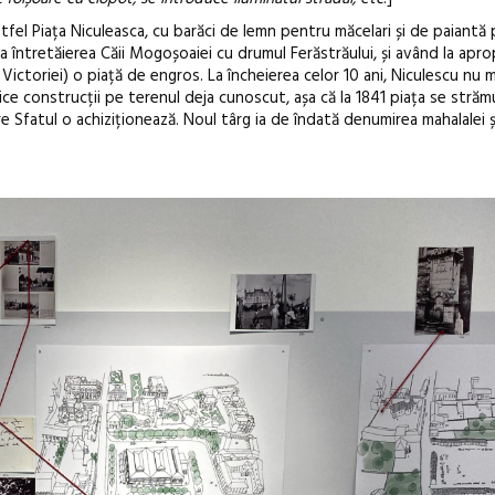
astfel Piața Niculeasca, cu barăci de lemn pentru măcelari și de paiantă
la întretăierea Căii Mogoșoaiei cu drumul Ferăstrăului, și având la apro
 Victoriei) o piață de engros. La încheierea celor 10 ani, Niculescu nu 
ice construcții pe terenul deja cunoscut, așa că la 1841 piața se străm
e Sfatul o achiziționează. Noul târg ia de îndată denumirea mahalalei și 