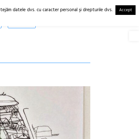
otejăm datele dvs. cu caracter personal şi drepturile dvs.
Accept
RO
EN
SHOP
Deschide