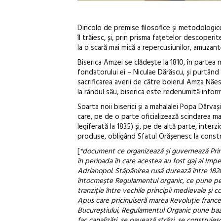
Dincolo de premise filosofice și metodologic
îl trăiesc, și, prin prisma fațetelor descoperite
la o scară mai mică a repercusiunilor, amuzant
Biserica Amzei se clădește la 1810, în partea n
fondatorului ei – Niculae Dărăscu, și purtând h
sacrificarea averii de către boierul Amza Năe
la rândul său, biserica este redenumită inform
Soarta noii biserici și a mahalalei Popa Dârva
care, pe de o parte oficializează scindarea ma
legiferată la 1835) și, pe de altă parte, interz
produse, obligând Sfatul Orășenesc la construc
[
*document ce organizează și guvernează Princ
în perioada în care acestea au fost gaj al Impe
Adrianopol. Stăpânirea rusă durează între 1828 
întocmește Regulamentul organic, ce pune pent
tranziție între vechile principii medievale și c
Apus care pricinuiseră marea Revoluție francez
Bucureștiului, Regulamentul Organic pune bazele
fac canalizări, se pavează străzi, se construies