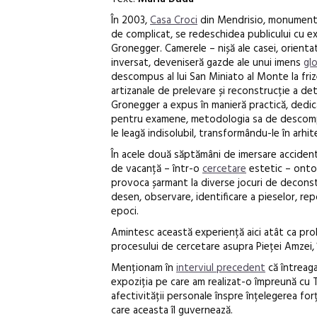
În 2003,
Casa Croci
din Mendrisio, monument de
de complicat, se redeschidea publicului cu ex
Gronegger
. Camerele – nișă ale casei, orienta
inversat, deveniseră gazde ale unui imens
glo
descompus al lui San Miniato al Monte la friz
artizanale de prelevare și reconstrucție a deta
Gronegger a expus în manieră practică, dedic
pentru examene, metodologia sa de descompun
le leagă indisolubil, transformându-le în arhit
În acele două săptămâni de imersare accidenta
de vacanță – într-o
cercetare
estetic – ontol
provoca șarmant la diverse jocuri de deconstr
desen, observare, identificare a pieselor, repozi
epoci.
Amintesc această experiență aici atât ca pr
procesului de cercetare asupra Pieței Amzei, 
Menționam în
interviul precedent
că întreaga
expoziția pe care am realizat-o împreună cu 
afectivității personale înspre înțelegerea fo
care aceasta îl guvernează.