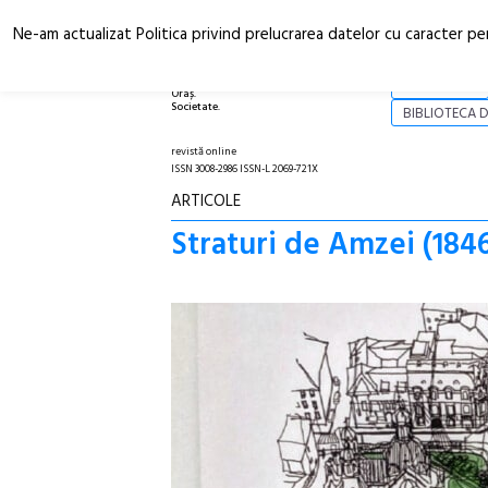
Ne-am actualizat Politica privind prelucrarea datelor cu caracter pe
Arhitectură.
NOI
Oraș.
Societate.
BIBLIOTECA D
revistă online
ISSN 3008-2986 ISSN-L 2069-721X
ARTICOLE
Straturi de Amzei (184