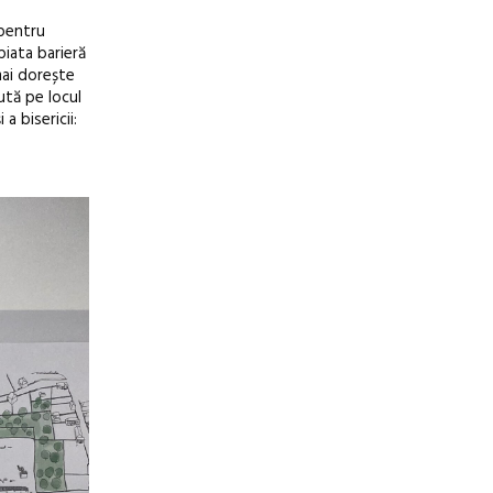
 pentru
piata barieră
mai dorește
ută pe locul
a bisericii: