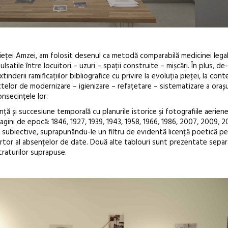
Pieței Amzei, am folosit desenul ca metodă comparabilă medicinei lega
ulsatile între locuitori – uzuri – spații construite – mișcări. În plus, de-
derii ramificațiilor bibliografice cu privire la evoluția pieței, la cont
roiectelor de modernizare – igienizare – refațetare – sistematizare a oraș
onsecințele lor.
ță și succesiune temporală cu planurile istorice și fotografiile aeriene
imagini de epocă: 1846, 1927, 1939, 1943, 1958, 1966, 1986, 2007, 2009, 2
 subiective, suprapunându-le un filtru de evidentă licență poetică pe
 martor al absențelor de date. Două alte tablouri sunt prezentate sepa
straturilor suprapuse.