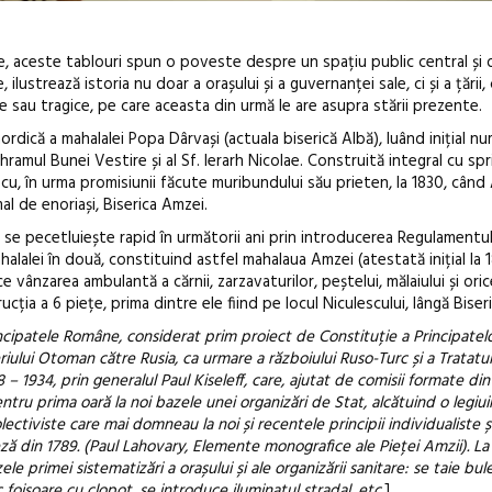
e, aceste tablouri spun o poveste despre un spațiu public central și 
, ilustrează istoria nu doar a orașului și a guvernanței sale, ci și a țări
e sau tragice, pe care aceasta din urmă le are asupra stării prezente.
ordică a mahalalei Popa Dârvași (actuala biserică Albă), luând inițial n
ramul Bunei Vestire și al Sf. Ierarh Nicolae. Construită integral cu sprij
scu, în urma promisiunii făcute muribundului său prieten, la 1830, cân
al de enoriași, Biserica Amzei.
și se pecetluiește rapid în următorii ani prin introducerea Regulamentul
halalei în două, constituind astfel mahalaua Amzei (atestată inițial la 1
ice vânzarea ambulantă a cărnii, zarzavaturilor, peștelui, mălaiului și oric
ția a 6 piețe, prima dintre ele fiind pe locul Niculescului, lângă Biser
ipatele Române, considerat prim proiect de Constituție a Principatelo
riului Otoman către Rusia, ca urmare a războiului Ruso-Turc și a Tratatul
– 1934, prin generalul Paul Kiseleff, care, ajutat de comisii formate din 
ru prima oară la noi bazele unei organizări de Stat, alcătuind o legiui
olectiviste care mai domneau la noi și recentele principii individualiste și
ă din 1789. (Paul Lahovary, Elemente monografice ale Pieței Amzii). La 
 primei sistematizări a orașului și ale organizării sanitare: se taie bul
c foișoare cu clopot, se introduce iluminatul stradal, etc
.]