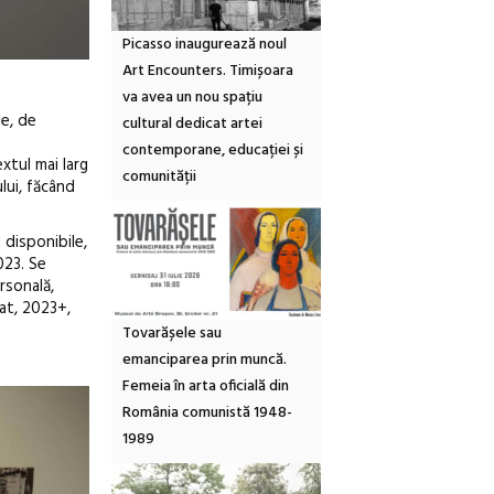
Picasso inaugurează noul
Art Encounters. Timișoara
va avea un nou spațiu
le, de
cultural dedicat artei
contemporane, educației și
extul mai larg
comunității
ului, făcând
 disponibile,
023. Se
rsonală,
rat, 2023+,
Tovarășele sau
emanciparea prin muncă.
Femeia în arta oficială din
România comunistă 1948-
1989