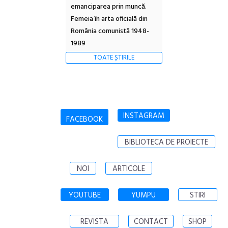
emanciparea prin muncă.
Femeia în arta oficială din
România comunistă 1948-
1989
TOATE ȘTIRILE
INSTAGRAM
FACEBOOK
BIBLIOTECA DE PROIECTE
NOI
ARTICOLE
YOUTUBE
YUMPU
STIRI
REVISTA
CONTACT
SHOP