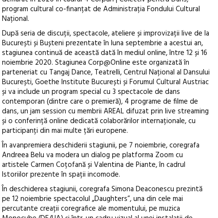
program cultural co-finanțat de Administrația Fondului Cultural
Național.
După seria de discuții, spectacole, ateliere și improvizații live de la
București și Bușteni prezentate în luna septembrie a acestui an,
stagiunea continuă de această dată în mediul online, între 12 și 16
noiembrie 2020. Stagiunea Corp@Online este organizată în
parteneriat cu Tangaj Dance, Teatrelli, Centrul Național al Dansului
București, Goethe Institute București și Forumul Cultural Austriac
și va include un program special cu 3 spectacole de dans
contemporan (dintre care o premieră), 4 programe de filme de
dans, un jam session cu membrii AREAL difuzat prin live streaming
și o conferință online dedicată colaborărilor internaționale, cu
participanți din mai multe țări europene.
În avanpremiera deschiderii stagiunii, pe 7 noiembrie, coregrafa
Andreea Belu va modera un dialog pe platforma Zoom cu
artistele Carmen Coțofană și Valentina de Piante, în cadrul
Istoriilor prezente în spații incomode.
În deschiderea stagiunii, coregrafa Simona Deaconescu prezintă
pe 12 noiembrie spectacolul „Daughters”, una din cele mai
percutante creații coregrafice ale momentului, pe muzica