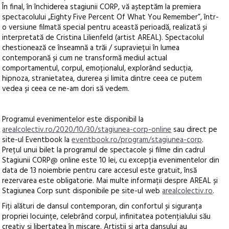
În final, în închiderea stagiunii CORP, vă așteptăm la premiera
spectacolului „Eighty Five Percent Of What You Remember”, într-
o versiune filmată special pentru această perioadă, realizată și
interpretată de Cristina Lilienfeld (artist AREAL). Spectacolul
chestionează ce înseamnă a trăi / supraviețui în lumea
contemporană și cum ne transformă mediul actual
comportamentul, corpul, emoționalul, explorând seducția,
hipnoza, stranietatea, durerea și limita dintre ceea ce putem
vedea și ceea ce ne-am dori să vedem.
Programul evenimentelor este disponibil la
arealcolectiv.ro/2020/10/30/stagiunea-corp-online
sau direct pe
site-ul Eventbook la
eventbook.ro/program/stagiunea-corp
.
Prețul unui bilet la programul de spectacole și filme din cadrul
Stagiunii CORP@ online este 10 lei, cu excepția evenimentelor din
data de 13 noiembrie pentru care accesul este gratuit, însă
rezervarea este obligatorie. Mai multe informații despre AREAL și
Stagiunea Corp sunt disponibile pe site-ul web
arealcolectiv.ro
.
Fiți alături de dansul contemporan, din confortul și siguranța
propriei locuințe, celebrând corpul, infinitatea potențialului său
creativ și libertatea în mișcare. Artiștii și arta dansului au