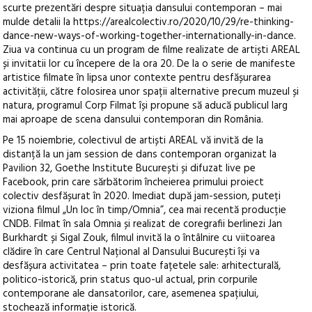
scurte prezentări despre situația dansului contemporan – mai
mulde detalii la https://arealcolectiv.ro/2020/10/29/re-thinking-
dance-new-ways-of-working-together-internationally-in-dance.
Ziua va continua cu un program de filme realizate de artiști AREAL
și invitatii lor cu începere de la ora 20. De la o serie de manifeste
artistice filmate în lipsa unor contexte pentru desfășurarea
activității, către folosirea unor spații alternative precum muzeul și
natura, programul Corp Filmat își propune să aducă publicul larg
mai aproape de scena dansului contemporan din România.
Pe 15 noiembrie, colectivul de artiști AREAL vă invită de la
distanță la un jam session de dans contemporan organizat la
Pavilion 32, Goethe Institute București și difuzat live pe
Facebook, prin care sărbătorim încheierea primului proiect
colectiv desfășurat în 2020. Imediat după jam-session, puteți
viziona filmul „Un loc în timp/Omnia”, cea mai recentă producție
CNDB. Filmat în sala Omnia și realizat de coregrafii berlinezi Jan
Burkhardt și Sigal Zouk, filmul invită la o întâlnire cu viitoarea
clădire în care Centrul Național al Dansului București își va
desfășura activitatea – prin toate fațetele sale: arhitecturală,
politico-istorică, prin status quo-ul actual, prin corpurile
contemporane ale dansatorilor, care, asemenea spațiului,
stochează informație istorică.