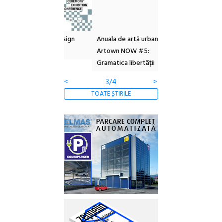
l – Local Design
Anuala de artă urbană
Festivalul Cinemas
 2026
Artown NOW #5:
revine la Eforie Sud 
Gramatica libertății
ediție
<
3/4
>
TOATE ȘTIRILE