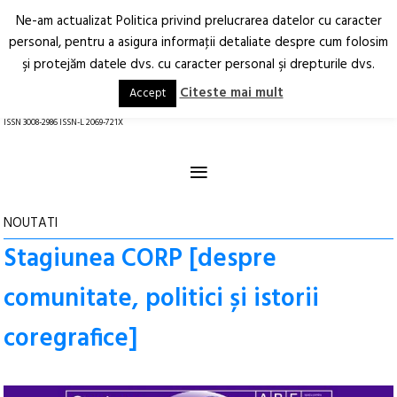
Ne-am actualizat Politica privind prelucrarea datelor cu caracter
Deschide
RO
EN
personal, pentru a asigura informaţii detaliate despre cum folosim
şi protejăm datele dvs. cu caracter personal şi drepturile dvs.
Arhitectură.
Oraș.
Societate.
Citeste mai mult
Accept
revistă online
ISSN 3008-2986 ISSN-L 2069-721X
≡
NOUTATI
Stagiunea CORP [despre
comunitate, politici și istorii
coregrafice]