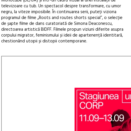
Monocube (DE/UA) și într-un cadru vizual al unei instalații de
televizoare cu tub. Un spectacol despre transformare, cu umor
negru, la viteze imposibile. În continuarea serii, puteți viziona
programul de filme „Roots and routes shorts special”, o selecție
de șapte filme de dans curatoriată de Simona Deaconescu,
directoarea artistică BIDFF. Filmele propun viziuni diferite asupra
corpului migrator, feminismului și ideii de apartenență identitară,
chestionând utopii și distopii contemporane.