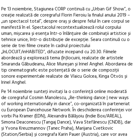
Pe 13 noiembrie, Stagiunea CORP continuă cu „Urban Gif Show”, o
creație realizată de coregraful Florin Fieroiu la finalul anului 2019 –
„un spectacol total”, despre oraș și despre felul în care corpul se
manifestă în el. Spectacolul recontextualizează rolul corpului
uman, mișcarea și esența într-o înlănțuire de combinații artistice și
tehnice unice, într-o distribuție de excepție. Seara continuă cu o
serie de trei filme create în cadrul proiectului
„înLOCUIT/inHABITED”, difuzate incepand cu 20.30. Filmele
abordează și explorează tema (în)locuirii, realizate de artistele
Smaranda Găbudeanu, Alice Mureșan și Irinel Anghel. Abordarea de
tip cinematografic este potențată de o serie de compoziții
sonore experimentale realizate de Vlaicu Golcea, Kinga Ötvös și
Irinel Anghel.
Pe 14 noiembrie sunteți invitați la o conferință online moderată
de coregraful Cosmin Manolescu, „Re-thinking dance | new ways
of working internationally in dance”, co-organizată în parteneriat
cu European Dancehouse Network. În deschiderea conferinței vor
vorbi Pia Kramer (EDN), Alexandra Bălășoiu (Indie Box/AREAL),
Simona Deaconescu (Tangaj Dance), Vava Stefănescu (CNDB), dar
și Yvona Kreuzmannov (Tanec Praha), Marijana Cvetkovic
(Station/Serbia) și coregrafa Karin Pauer (Austria), care vor avea