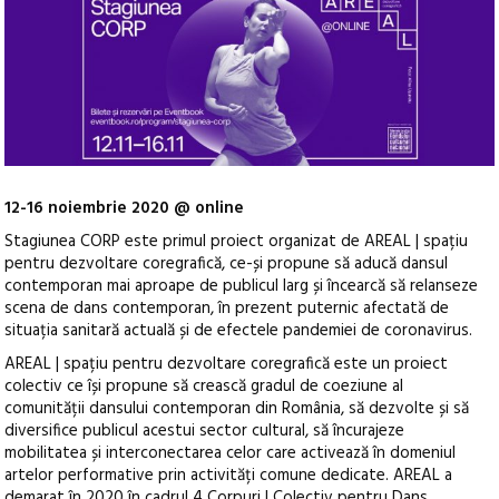
12-16 noiembrie 2020 @ online
Stagiunea CORP este primul proiect organizat de AREAL | spațiu
pentru dezvoltare coregrafică, ce-și propune să aducă dansul
contemporan mai aproape de publicul larg și încearcă să relanseze
scena de dans contemporan, în prezent puternic afectată de
situația sanitară actuală și de efectele pandemiei de coronavirus.
AREAL | spațiu pentru dezvoltare coregrafică este un proiect
colectiv ce își propune să crească gradul de coeziune al
comunității dansului contemporan din România, să dezvolte și să
diversifice publicul acestui sector cultural, să încurajeze
mobilitatea și interconectarea celor care activează în domeniul
artelor performative prin activități comune dedicate. AREAL a
demarat în 2020 în cadrul 4 Corpuri | Colectiv pentru Dans,