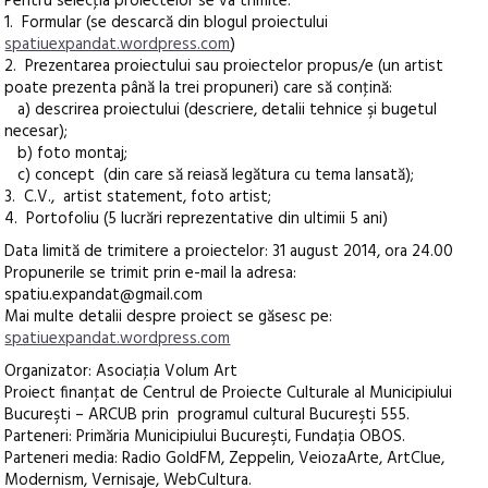
Pentru selecţia proiectelor se va trimite:
1. Formular (se descarcă din blogul proiectului
spatiuexpandat.wordpress.com
)
2. Prezentarea proiectului sau proiectelor propus/e (un artist
poate prezenta până la trei propuneri) care să conţină:
a) descrirea proiectului (descriere, detalii tehnice şi bugetul
necesar);
b) foto montaj;
c) concept (din care să reiasă legătura cu tema lansată);
3. C.V., artist statement, foto artist;
4. Portofoliu (5 lucrări reprezentative din ultimii 5 ani)
Data limită de trimitere a proiectelor: 31 august 2014, ora 24.00
Propunerile se trimit prin e-mail la adresa:
spatiu.expandat@gmail.com
Mai multe detalii despre proiect se găsesc pe:
spatiuexpandat.wordpress.com
Organizator: Asociaţia Volum Art
Proiect finanţat de Centrul de Proiecte Culturale al Municipiului
Bucureşti – ARCUB prin programul cultural Bucureşti 555.
Parteneri: Primăria Municipiului Bucureşti, Fundaţia OBOS.
Parteneri media: Radio GoldFM, Zeppelin, VeiozaArte, ArtClue,
Modernism, Vernisaje, WebCultura.