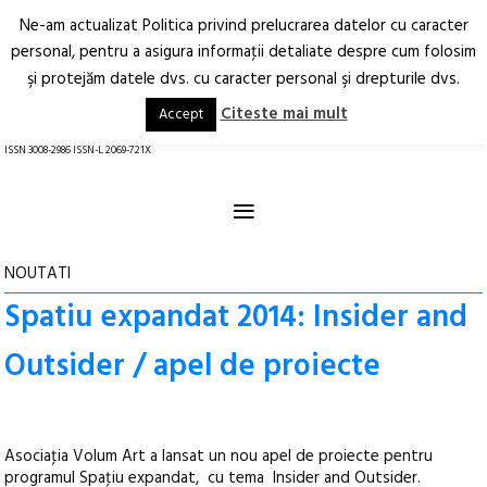
Ne-am actualizat Politica privind prelucrarea datelor cu caracter
Deschide
RO
EN
personal, pentru a asigura informaţii detaliate despre cum folosim
şi protejăm datele dvs. cu caracter personal şi drepturile dvs.
Arhitectură.
Oraș.
Societate.
Citeste mai mult
Accept
revistă online
ISSN 3008-2986 ISSN-L 2069-721X
≡
NOUTATI
Spatiu expandat 2014: Insider and
Outsider / apel de proiecte
Asociaţia Volum Art a lansat un nou apel de proiecte pentru
programul Spaţiu expandat, cu tema Insider and Outsider.