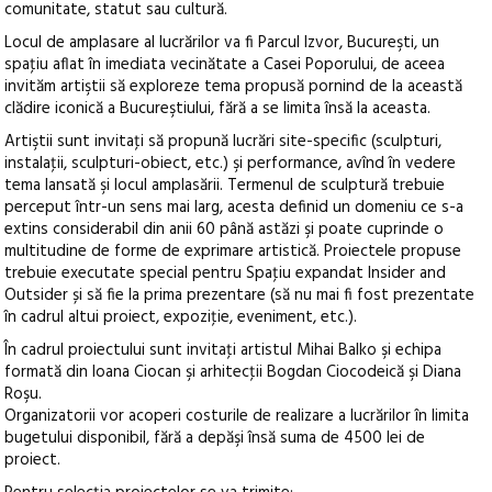
comunitate, statut sau cultură.
Locul de amplasare al lucrărilor va fi Parcul Izvor, Bucureşti, un
spaţiu aflat în imediata vecinătate a Casei Poporului, de aceea
invităm artiştii să exploreze tema propusă pornind de la această
clădire iconică a Bucureştiului, fără a se limita însă la aceasta.
Artiştii sunt invitaţi să propună lucrări site-specific (sculpturi,
instalaţii, sculpturi-obiect, etc.) şi performance, avînd în vedere
tema lansată şi locul amplasării. Termenul de sculptură trebuie
perceput într-un sens mai larg, acesta definid un domeniu ce s-a
extins considerabil din anii 60 până astăzi şi poate cuprinde o
multitudine de forme de exprimare artistică. Proiectele propuse
trebuie executate special pentru Spaţiu expandat Insider and
Outsider și să fie la prima prezentare (să nu mai fi fost prezentate
în cadrul altui proiect, expoziţie, eveniment, etc.).
În cadrul proiectului sunt invitaţi artistul Mihai Balko şi echipa
formată din Ioana Ciocan şi arhitecţii Bogdan Ciocodeică şi Diana
Roşu.
Organizatorii vor acoperi costurile de realizare a lucrărilor în limita
bugetului disponibil, fără a depăşi însă suma de 4500 lei de
proiect.