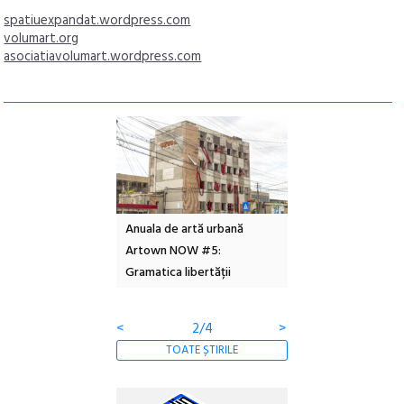
spatiuexpandat.wordpress.com
volumart.org
asociatiavolumart.wordpress.com
l – Local Design
Anuala de artă urbană
Festivalul Cinemas
 2026
Artown NOW #5:
revine la Eforie Sud 
Gramatica libertății
ediție
<
2/4
>
TOATE ȘTIRILE