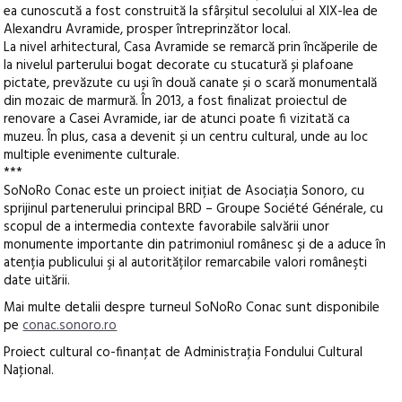
ea cunoscută a fost construită la sfârșitul secolului al XIX-lea de
Alexandru Avramide, prosper întreprinzător local.
La nivel arhitectural, Casa Avramide se remarcă prin încăperile de
la nivelul parterului bogat decorate cu stucatură și plafoane
pictate, prevăzute cu uși în două canate și o scară monumentală
din mozaic de marmură. În 2013, a fost finalizat proiectul de
renovare a Casei Avramide, iar de atunci poate fi vizitată ca
muzeu. În plus, casa a devenit și un centru cultural, unde au loc
multiple evenimente culturale.
***
SoNoRo Conac este un proiect inițiat de Asociația Sonoro, cu
sprijinul partenerului principal BRD – Groupe Société Générale, cu
scopul de a intermedia contexte favorabile salvării unor
monumente importante din patrimoniul românesc şi de a aduce în
atenția publicului şi al autorităților remarcabile valori româneşti
date uitării.
Mai multe detalii despre turneul SoNoRo Conac sunt disponibile
pe
conac.sonoro.ro
Proiect cultural co-finanţat de Administraţia Fondului Cultural
Naţional.