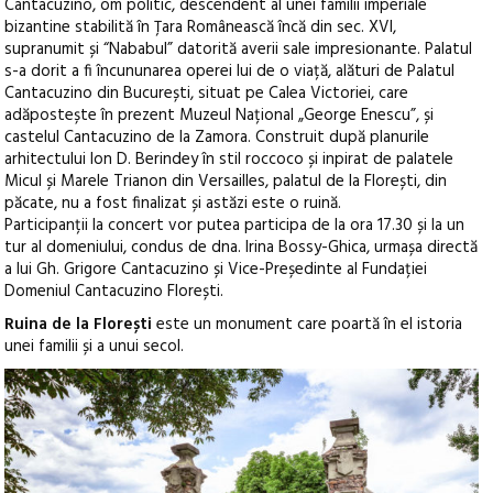
Cantacuzino, om politic, descendent al unei familii imperiale
bizantine stabilită în Țara Românească încă din sec. XVI,
supranumit și “Nababul” datorită averii sale impresionante. Palatul
s-a dorit a fi încununarea operei lui de o viață, alături de Palatul
Cantacuzino din București, situat pe Calea Victoriei, care
adăpostește în prezent Muzeul Național „George Enescu”, și
castelul Cantacuzino de la Zamora. Construit după planurile
arhitectului Ion D. Berindey în stil roccoco și inpirat de palatele
Micul și Marele Trianon din Versailles, palatul de la Florești, din
păcate, nu a fost finalizat și astăzi este o ruină.
Participanții la concert vor putea participa de la ora 17.30 și la un
tur al domeniului, condus de dna. Irina Bossy-Ghica, urmașa directă
a lui Gh. Grigore Cantacuzino și Vice-Președinte al Fundației
Domeniul Cantacuzino Florești.
Ruina de la Florești
este un monument care poartă în el istoria
unei familii și a unui secol.