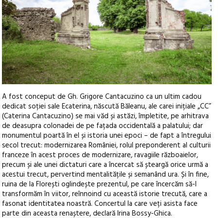
A fost conceput de Gh. Grigore Cantacuzino ca un ultim cadou
dedicat soției sale Ecaterina, născută Băleanu, ale carei inițiale „CC”
(Caterina Cantacuzino) se mai văd și astăzi, împletite, pe arhitrava
de deasupra colonadei de pe fațada occidentală a palatului; dar
monumentul poartă în el și istoria unei epoci – de fapt a întregului
secol trecut: modernizarea României, rolul preponderent al culturii
franceze în acest proces de modernizare, ravagiile războaielor,
precum și ale unei dictaturi care a încercat să șteargă orice urmă a
acestui trecut, pervertind mentalitățile și semanând ura. Și în fine,
ruina de la Florești oglindește prezentul, pe care încercăm să-l
transformăm în viitor, reînnoind cu această istorie trecută, care a
fasonat identitatea noastră. Concertul la care veți asista face
parte din aceasta renaștere, declară Irina Bossy-Ghica.