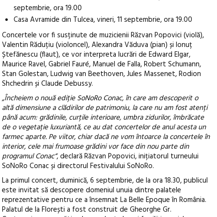
septembrie, ora 19.00
Casa Avramide din Tulcea, vineri, 11 septembrie, ora 19.00
Concertele vor fi susținute de muzicienii Răzvan Popovici (violă),
Valentin Răduțiu (violoncel), Alexandra Văduva (pian) și Ionuț
Ștefănescu (flaut), ce vor interpreta lucrări de Edward Elgar,
Maurice Ravel, Gabriel Fauré, Manuel de Falla, Robert Schumann,
Stan Golestan, Ludwig van Beethoven, Jules Massenet, Rodion
Shchedrin și Claude Debussy.
„Încheiem o nouă ediție SoNoRo Conac, în care am descoperit o
altă dimensiune a clădirilor de patrimoniu, la care nu am fost atenți
până acum: grădinile, curțile interioare, umbra zidurilor, îmbrăcate
de o vegetație luxuriantă, ce au dat concertelor de anul acesta un
farmec aparte. Pe viitor, chiar dacă ne vom întoarce la concertele în
interior, cele mai frumoase grădini vor face din nou parte din
programul Conac“
, declară Răzvan Popovici, inițiatorul turneului
SoNoRo Conac și directorul Festivalului SoNoRo.
La primul concert, duminică, 6 septembrie, de la ora 18.30, publicul
este invitat să descopere domeniul unuia dintre palatele
reprezentative pentru ce a însemnat La Belle Epoque în România.
Palatul de la Florești a fost construit de Gheorghe Gr.