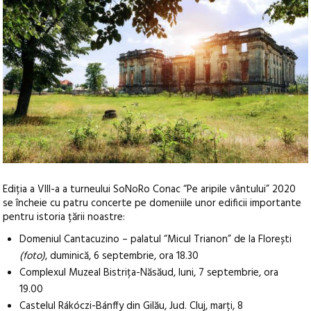
Ediția a VIII-a a turneului SoNoRo Conac “Pe aripile vântului” 2020
se încheie cu patru concerte pe domeniile unor edificii importante
pentru istoria țării noastre:
Domeniul Cantacuzino – palatul “Micul Trianon” de la Florești
(foto)
, duminică, 6 septembrie, ora 18.30
Complexul Muzeal Bistrița-Năsăud, luni, 7 septembrie, ora
19.00
Castelul Rákóczi-Bánffy din Gilău, Jud. Cluj, marți, 8