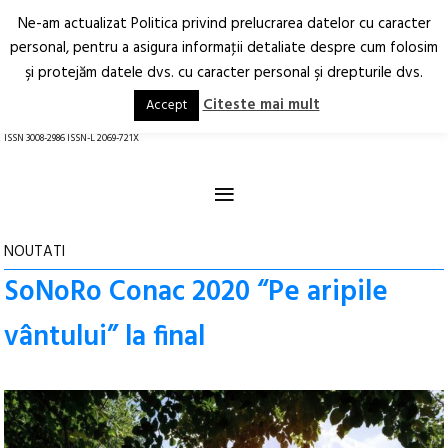
Ne-am actualizat Politica privind prelucrarea datelor cu caracter
Deschide
RO
EN
personal, pentru a asigura informaţii detaliate despre cum folosim
şi protejăm datele dvs. cu caracter personal şi drepturile dvs.
Arhitectură.
Oraș.
Societate.
Citeste mai mult
Accept
revistă online
ISSN 3008-2986 ISSN-L 2069-721X
≡
NOUTATI
SoNoRo Conac 2020 “Pe aripile
vântului” la final