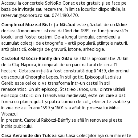
Accesul la concertele SoNoRo Conac este gratuit și se face pe
bază de invitație sau rezervare, în limita locurilor disponibile, la:
rezervari@sonoro.ro sau 0741.190.470.
Complexul Muzeal Bistrița-Năsăud
este găzduit de o clădire
declarată monument istoric datând din 1889, ce funcționează în
localul unei fostei cazărmi. De-a lungul timpului, complexul a
acumulat colecții de etnografie – artă populară, științele naturii,
artă plastică, colecția de gravură, istorie, arheologie.
Castelul Rákóczi-Bánffy din Gilău
se află la aproximativ 20 km
de la Cluj-Napoca, înconjurat de un parc natural de circa 11
hectare. Cetatea inițială a fost construită după 1439, din ordinul
episcopului Gheorghe Lepes, în stil gotic. Episcopul Ladislau
Geréb este cel ce o va transforma într-un castel în stil
renascentist. Un alt episcop, Statileo János, unul dintre ultimii
episcopi catolici din Transilvania medievală, este cel care a dat
forma cu plan regulat și patru turnuri de colț, elemente vizibile și
în ziua de azi. În anii 1599 și 1601 s-a aflat în posesia lui Mihai
Viteazul.
În prezent, Castelul Rákóczi-Bánffy se află în renovare și este
închis publicului.
Casa Avramide din Tulcea
sau Casa Colecțiilor așa cum mai este