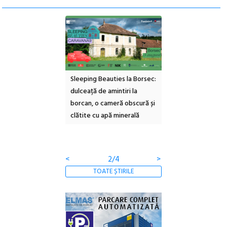
ul Cinemascop
Sleeping Beauties la Borsec:
Festivalul Strada
 Eforie Sud cu a IX-a
dulceață de amintiri la
Armenească #10: c
borcan, o cameră obscură și
ateliere și întâlniri 
clătite cu apă minerală
Botanică
<
2/4
>
TOATE ȘTIRILE