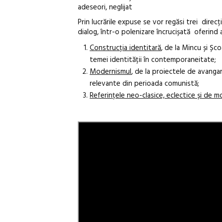
adeseori, neglijat
Prin lucrările expuse se vor regăsi trei direcț
dialog, într-o polenizare încrucișată oferind a
Construcția identitară
, de la Mincu și Șc
temei identității în contemporaneitate;
Modernismul
, de la proiectele de avangar
relevante din perioada comunistă;
Referințele neo-clasice, eclectice și de m