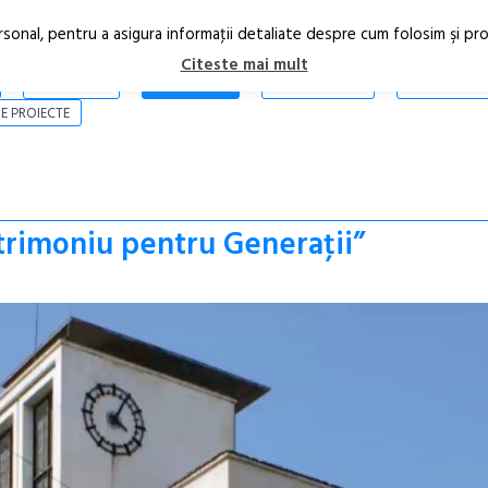
rsonal, pentru a asigura informaţii detaliate despre cum folosim şi pr
Citeste mai mult
ARTICOLE
STIRI
REVISTA PRINT
CONTACT
E PROIECTE
trimoniu pentru Generaţii”