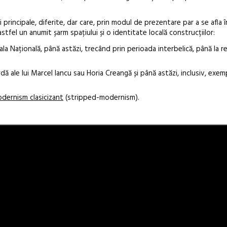
ii principale, diferite, dar care, prin modul de prezentare par a se afla 
stfel un anumit șarm spațiului și o identitate locală construcțiilor:
oala Națională, până astăzi, trecând prin perioada interbelică, până la 
dă ale lui Marcel Iancu sau Horia Creangă și până astăzi, inclusiv, exem
odernism clasicizant
(stripped-modernism).