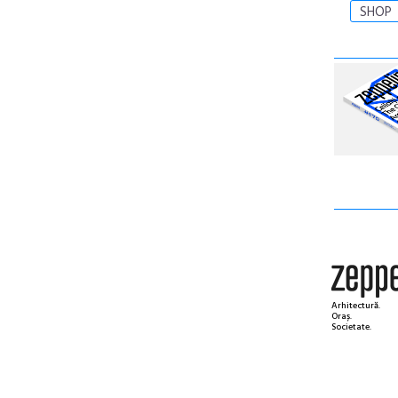
SHOP
Arhitectură.
Oraș.
Societate.