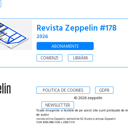
Revista Zeppelin #178
2026
ABONAMENTE
COMENZI
LIBRĂRII
POLITICA DE COOKIES
GDPR
© 2026 zeppelin
NEWSLETTER
Toate imaginile si textele de pe acest site sunt protejate de l
de autor
revista online Zeppelin, editată de SG Studio și echipa Zeppelin
ISSN 3008-2986 ISSN-L 2069-721X