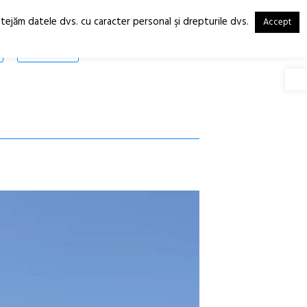
otejăm datele dvs. cu caracter personal şi drepturile dvs.
Accept
RO
EN
SHOP
Deschide