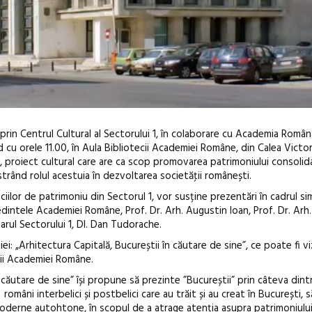
, prin Centrul Cultural al Sectorului 1, în colaborare cu Academia Român
 cu orele 11.00, în Aula Bibliotecii Academiei Române, din Calea Victori
, proiect cultural care are ca scop promovarea patrimoniului consolida
strând rolul acestuia în dezvoltarea societăţii românești.
iciilor de patrimoniu din Sectorul 1, vor susține prezentări în cadrul si
intele Academiei Române, Prof. Dr. Arh. Augustin Ioan, Prof. Dr. Arh.
imarul Sectorului 1, Dl. Dan Tudorache.
Open Call – Local Design
i: „Arhitectura Capitală, Bucureștii în căutare de sine”, ce poate fi vi
Awards 2026
ecii Academiei Române.
 căutare de sine” își propune să prezinte ”Bucureștii” prin câteva dintre
 români interbelici și postbelici care au trăit și au creat în București, 
 moderne autohtone, în scopul de a atrage atenția asupra patrimoniului 