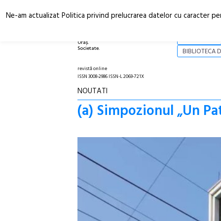
Ne-am actualizat Politica privind prelucrarea datelor cu caracter pe
Arhitectură.
NOI
Oraș.
Societate.
BIBLIOTECA D
revistă online
ISSN 3008-2986 ISSN-L 2069-721X
NOUTATI
(a) Simpozionul „Un Pa