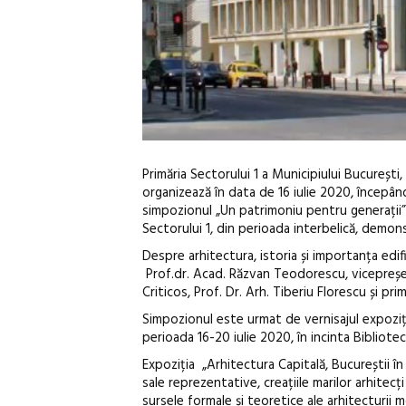
Primăria Sectorului 1 a Municipiului București
organizează în data de 16 iulie 2020, începând
simpozionul „Un patrimoniu pentru generații”
Sectorului 1, din perioada interbelică, demon
Despre arhitectura, istoria și importanța edif
Prof.dr. Acad. Răzvan Teodorescu, vicepreșed
Criticos, Prof. Dr. Arh. Tiberiu Florescu și pr
Simpozionul este urmat de vernisajul expoziție
perioada 16-20 iulie 2020, în incinta Bibliot
Expoziția „Arhitectura Capitală, Bucureștii în
sale reprezentative, creațiile marilor arhitecți
sursele formale și teoretice ale arhitecturii