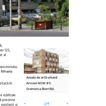
ă,
ei 125,
t al
mpozionului,
 Mihaela
Anuala de artă urbană
Festivalul Cinemascop
Sleeping B
zitată în
Artown NOW #5:
revine la Eforie Sud cu a IX-a
dulceață de
Gramatica libertății
ediție
borcan, o 
clătite cu 
 edificiile
să prezinte
<
3/4
>
existent și,