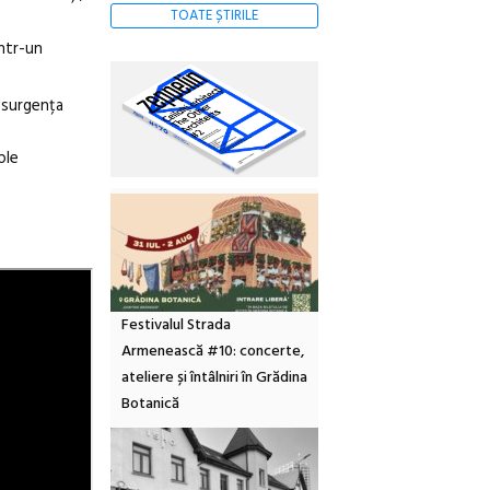
TOATE ȘTIRILE
într-un
resurgența
ple
Festivalul Strada
Armenească #10: concerte,
ateliere și întâlniri în Grădina
Botanică