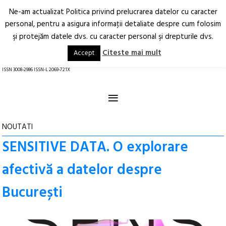
Ne-am actualizat Politica privind prelucrarea datelor cu caracter
Deschide
RO
EN
personal, pentru a asigura informaţii detaliate despre cum folosim
şi protejăm datele dvs. cu caracter personal şi drepturile dvs.
Arhitectură.
Oraș.
Societate.
Citeste mai mult
Accept
revistă online
ISSN 3008-2986 ISSN-L 2069-721X
≡
NOUTATI
SENSITIVE DATA. O explorare
afectivă a datelor despre
București