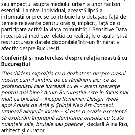
sau impactul asupra mediului urban a unor factori
esențiali. La nivel individual, această lipsă a
informațiilor precise contribuie la o detașare față de
temele relevante pentru oraș și, implicit, față de o
participare activă la viața comunității. Sensitive Data
încearcă să medieze relația cu realitățile orașului și să
restructureze datele disponibile într-un fir narativ
afectiv despre București.
Conferință și masterclass despre relația noastră cu
Bucureștiul
”Deschidem expoziția cu o dezbatere despre orașul
nostru: cum îl simțim, de ce rămânem aici, ce zic
profesioniștii care lucrează cu el – avem speranțe
pentru mai bine? Acum Bucureștiul este în focus mai
mult ca oricând – începe Romanian Design Week,
apoi Anuala de Artă și Știință Neo Art Connect,
urmează alegerile locale – și este o ocazie excelentă
să explorăm împreună identitatea orașului cu toate
nuanțele sale, brutale sau poetice
”, declară Alina Rizi,
arhitect și curator.