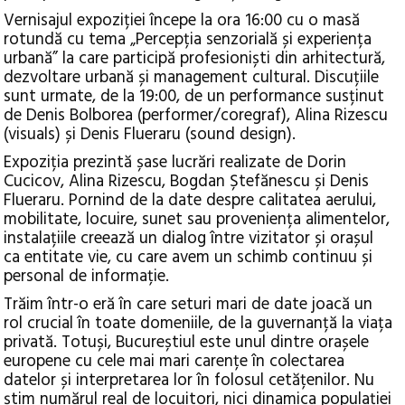
Vernisajul expoziției începe la ora 16:00 cu o masă
rotundă cu tema „Percepția senzorială și experiența
urbană” la care participă profesioniști din arhitectură,
dezvoltare urbană și management cultural. Discuțiile
sunt urmate, de la 19:00, de un performance susținut
de Denis Bolborea (performer/coregraf), Alina Rizescu
(visuals) și Denis Flueraru (sound design).
Expoziția prezintă șase lucrări realizate de Dorin
Cucicov, Alina Rizescu, Bogdan Ștefănescu și Denis
Flueraru. Pornind de la date despre calitatea aerului,
mobilitate, locuire, sunet sau proveniența alimentelor,
instalațiile creează un dialog între vizitator și orașul
ca entitate vie, cu care avem un schimb continuu și
personal de informație.
Trăim într-o eră în care seturi mari de date joacă un
rol crucial în toate domeniile, de la guvernanță la viața
privată. Totuși, Bucureștiul este unul dintre orașele
europene cu cele mai mari carențe în colectarea
datelor și interpretarea lor în folosul cetățenilor. Nu
știm numărul real de locuitori, nici dinamica populației