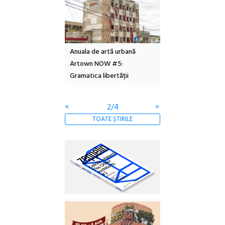
l – Local Design
Anuala de artă urbană
Festivalul Cinemas
 2026
Artown NOW #5:
revine la Eforie Sud 
Gramatica libertății
ediție
<
2/4
>
TOATE ȘTIRILE