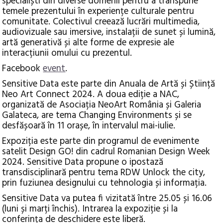
specialiști din diverse domenii pentru a transpune
temele prezentului în experiențe culturale pentru
comunitate. Colectivul creează lucrări multimedia,
audiovizuale sau imersive, instalații de sunet și lumină,
artă generativă și alte forme de expresie ale
interacțiunii omului cu prezentul.
Facebook
event
.
Sensitive Data este parte din Anuala de Artă și Știință
Neo Art Connect 2024. A doua ediție a NAC,
organizată de Asociația NeoArt România și Galeria
Galateca, are tema Changing Environments și se
desfășoară în 11 orașe, în intervalul mai-iulie.
Expoziția este parte din programul de evenimente
satelit Design GO! din cadrul Romanian Design Week
2024. Sensitive Data propune o ipostază
transdisciplinară pentru tema RDW Unlock the city,
prin fuziunea designului cu tehnologia și informația.
Sensitive Data va putea fi vizitată între 25.05 și 16.06
(luni și marți închis). Intrarea la expoziție și la
conferința de deschidere este liberă.