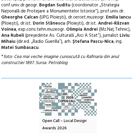
conf.univ.dr.geogr.
Bogdan
Suditu
(coordonator
„Strategia
Națională
de Protejare a Monumentelor Istorice
”
), prof.univ.dr.
Gheorghe
Calcan
(UPG Ploiești),
dr.cercet.muzeogr.
Emilia Iancu
(Ploiești),
dr.ist.
Dorin Stănescu
(Ploiești),
dr.ist.
Andrei-
Răzvan
Voinea
, exp.cons.tehn.muzeogr.
Olimpia Andrei
(Mz.Naț.
Tehnic),
Ana Rubeli
(
preșe
dinte As.
Culturală „Aici
A S
tat”
), jurnalist
Liviu
Mihaiu
(
dir.ed. „Radio Guerilla”
), arh.
Ș
tefana
Pascu-Nica
, ing.
Matei Sumbasacu
.
*
foto: Cea mai veche imagine cunoscută cu Rafinaria din anul
constructiei 1897. Sursa: Petroblog
nd: POELANDA – parc
Open Call – Local Design
Anuala de artă urba
e și co-creație
Awards 2026
Artown NOW #5:
Gramatica libertății