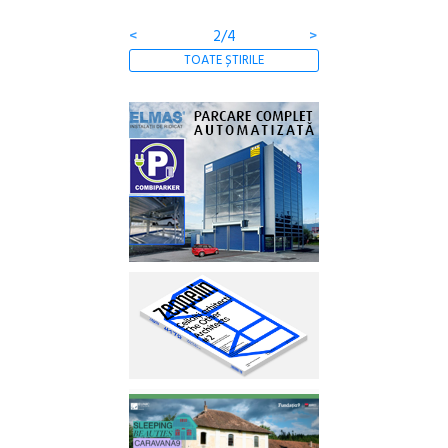
<
2/4
>
TOATE ȘTIRILE