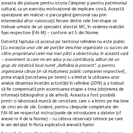
aceasta
din pasiune pentru istoria Câmpine
i și pentru patrimoniul
cultural,
ca un
exercițiu motivațional de implicare civică. Această
operațiune am
realizat-o parcurgând (personal sau prin
intermediul altor cunoscuți) fiecare dintre cele trei etape
ce
trebuie urmate de un specialist atestat MC, în
vederea realizării
fișei respective (FAI
-M) – conform art.5 din
Norme
.
Datorită faptului că accesul pe teritoriul rafinăriei nu este public
[
Cu excep
ția unor zile ale porților deschise organizate cu succes de
către proprietarul celei mai mari părți a obiectivului, în
această vară
–
eveniment la care mi-
am adus și eu contribuția, alături de un
grup de inițiativă local numit „Rafinăria la prezent”, și
pentru
organizarea căruia țin să mulțumesc public companiei respective
]
,
prima etapă (cercetarea pe teren) s
-a
limitat la utilizarea unor
analize dinaintea
încetării activității în rafinărie (2019) și a trebuit
să fie
compensată prin
accentuarea etapei a treia (obținerea de
informații bibliografice și de arhivă)
. Aceasta a fost
posibilă
printr-
o laborioasă
muncă de cercetare, care s
-a întins pe mai bine
de cinci ani de zile. Evident,
pentru câmpurile completate din
FAI-
M am respectat instrucțiunile de introducere a datelor (cf.
anexei nr.4
de la
Norme
)
–
cu câteva
observații
tehnice pe care
le-am detaliat în
Nota explicativ
ă
anexa
tă
fișelor
.