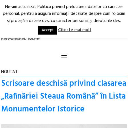
Ne-am actualizat Politica privind prelucrarea datelor cu caracter
Deschide
RO
EN
personal, pentru a asigura informaţii detaliate despre cum folosim
şi protejăm datele dvs. cu caracter personal şi drepturile dvs.
Arhitectură.
Oraș.
Societate.
Citeste mai mult
Accept
revistă online
ISSN 3008-2986 ISSN-L 2069-721X
≡
NOUTATI
Scrisoare deschisă privind clasarea
„Rafinăriei Steaua Română” în Lista
Monumentelor Istorice