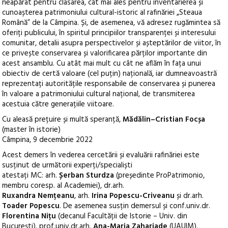
neapărat pentru clasarea, cât mai ales pentru inventarierea și
cunoașterea
patrimoniului cultural-istoric al
rafinăriei „Steaua
Română” de la Câmpina. Și
, de asemenea
, vă adresez rugămintea
să
oferiți publicului,
în spiritul principiilor
transparenței și interesului
comunitar, detalii asupra perspectivelor și așteptărilor de
viitor, în
ce privește conservarea și valorificarea părților importante din
acest
ansamblu. Cu atât mai mult
cu cât ne aflăm în fața unui
obiectiv
de certă valoare (cel puțin) națională, iar dumneavoastră
reprezentați
autoritățile responsabile de conservarea și punerea
în valoare a patrimoniului cultural național,
de
transmiterea
acestuia către generațiile viitoare.
Cu ale
asă prețuire și multă speranță,
M
ădălin
–
Cristian Focșa
(master în istorie)
Câmpina, 9 decembrie 2022
Acest demers în vederea
cercetării și
evaluării rafinăriei
es
te
susținut
de
următorii
experți
/special
iști
atestați MC
: arh.
Ș
erban Sturdza
(
președinte
ProPatrimonio,
membru coresp. al Academiei), dr.arh.
Ruxandra Nemțeanu
, arh.
Irina Popescu-Criveanu
și
dr.arh.
Toader Popescu
.
De asemenea susțin demersul
ș
i conf.univ.dr.
Florentina
Nițu
(dec
anul Facultății de Istorie
– Univ. din
București)
,
prof.univ.dr.arh.
Ana-Maria
Zahariade
(UAUIM),