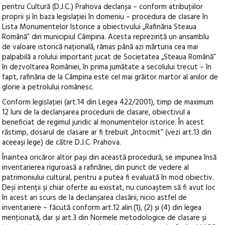
pentru Cultură
(D.J.C.) Prahova
dec
lanșa
–
conform atribuțiilor
proprii și în baza legislației în domeniu
– procedura de clasare în
Lista
Monumentelor
Istorice
a
obiectivului
„Rafinăria
Steaua
Română”
din
municipiul
Câmpina
.
Acesta
reprezintă un ansamblu
de valoare istorică
națională, rămas
până azi mărturia cea mai
palpabilă a rolului
important jucat de Societatea „Steaua Română”
în dezvoltarea României, în prima jumătate a secolului
trecut
–
în
fapt, rafinăria
de la Câmpina
este cel mai grăitor martor al
anilor de
glorie a petrolului românesc.
Conform l
egislației
(art.14 din Legea 422/2001), timp de maximum
12 luni
de la declanșarea
procedurii de clasare, obiectivul a
beneficiat de regimul juridic al monumentelor istorice. În acest
răstimp,
dosarul d
e clasare ar fi trebuit „întocmit” (vezi art.13 din
aceeași lege) de către D
.J.C. Prahova.
Înaintea oricăror
altor pași din această procedură, se impunea însă
inventarierea
riguroasă a rafinăriei
,
din punct de vedere al
patrimoniului cultural, pentru a putea fi evaluat
ă
în mod obiectiv.
Deși intenții și
chiar oferte au existat, nu cunoaștem să fi avut loc
în acest an scurs de la declanșarea clasării, nicio astfel de
inventariere
–
făcută conform
art.12 alin.(1), (2)
și (4)
din legea
menționată, dar și art.3 din
Normele
metodologice
de
clasare
și