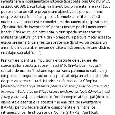
inventariere
a
monumentelor
istorice
(aprobate
prin
Ordinul
MCC
nr.2260/2008). D
acă totuși va fi avut loc,
o inventariere s-
a făcut
poate numai de către proprietari
i
obiectivului
, și
oricum nimic
despre ea
nu a fost făcut public
.
Normele
amintite arată că
nucleul
inventarierii
este
completarea
documentului
tipizat
numit
„Fișa
analitică
de
inventariere”
pentru
fi
ecare
posibil
monument
istoric. P
ână acum
,
din câte știm
, niciun specialist atestat de
Ministerul Culturii (cf. art.4 din
Norme
) nu a parcurs măcar această
etapă preliminară, de a realiza aceste fișe (fiind vorba despre un
ansamblu industrial, e nevoie de câte o
fișă pentru fiecare clădire,
instalație
sau platformă)
.
Prin urmare, pentru a impulsiona eforturile
de evaluare ale
specialiștilor atestați
, subsemnatul
Mădălin
–
Cristian Focșa,
în
calitate de master în istorie (specializarea patrimoniu cultural)
și
din postura
singurului autor ce a publicat deja
un articol științific
despre valoarea cultural
–
istorică a rafinăriei de la
Câmpina
[
Mădălin-Cristian Focșa: Rafinăria „Steaua Română”, peisaj industrial unicat,
în „Anuar – Societatea de Științe Istorice din România, filiala Câmpina”, nr.12
]
, am redactat
o formă completată parțial (doar cu
(2021), p.246-265
elementele esențiale) a acestor fișe analitice de
inventariere
(FAI-
M), pentru fiecare dintre componentele rafinăriei
ce
întrunesc criteriile stipulate de
Norme
(art.7-
12). Am făcut