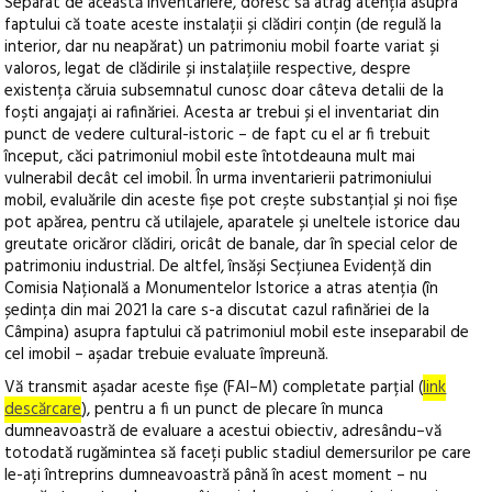
Separat de
această inventariere, doresc să atrag atenția asupra
faptului că toate aceste instalații și
clădiri conțin (de regulă la
interior, dar nu neapărat)
un patrimoniu
mobil foarte variat și
valoros, legat de
clădirile și instalațiile respective, de
spre
existența căruia
subsemnatul
cunosc doar câteva detalii de la
foști
angajați ai rafinăriei.
Acesta ar trebui
ș
i el inventariat din
punct de vedere cultural-istoric
–
de fapt cu el ar fi
trebuit
început, căci patrimoniul mobil este întotdeauna mult mai
vulnerabil decât cel imobil.
În urma
inventarierii patrimoniului
mobil, evaluările din aceste fișe
pot crește substanțial
și noi fișe
pot apărea
,
pentru că utilajele, aparatele și uneltele istorice dau
greutate oricăror clădiri, oricât de banale
, dar în special
celor de
patrimoniu industrial. De
altfel, însăși Secțiunea Evidență din
Comisia Națională a Monumentelor
Istorice a atras atenția (în
ședința din mai 2021
la care s-
a discutat cazul rafinăriei de la
Câmpina
) asupra
faptului
că p
atrimoniul mobil este inseparabil de
cel imobil –
așadar
trebuie evaluate
împreună.
Vă transmit așadar aceste fișe (FAI
–
M) completate parțial
(
link
descărcare
), pentru a fi un punct de
plecare
în munca
dumneavoastră de evaluare a acestui obiectiv, adresându
–
vă
totodată
rugămintea să
faceț
i public stadiul demersurilor
pe care
le-
ați întreprins dumneavoastră până în acest moment
–
nu