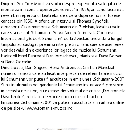
Dirijorul Geoffrey Moull va vorbi despre experienta sa legata de
montarea in scena a operei „Genoveva” in 1995, an cand lucrarea a
revenit in repertoriul teatrelor de opera dupa ce nu mai fusese
cantata din 1850. A oferit un interviu si Thomas Synofzik,
directorul Casei memoriale Schumann din Zwickau, localitatea in
care s-a nascut Schumann. Se va face referire si la Concursul
International „Robert Schumann” de la Zwickau unde de-a lungul
timpului au castigat premii si interpreti romani, care de asemenea
vor dezvalui din experienta lor legata de muzica lui Schumann:
baritonii Ionel Pantea si Dan Iordachescu, pianistele Dana Borsan
si Dana Ciocarlie.
Dinu Lipatti, Dan Grigore, Horia Andreescu, Cristian Mandeal –
nume romanesti care au lasat interpretari de referinta ale muzicii
lui Schumann vor putea fi ascultate in emisiunea „Schumann-200”.
Si nu in ultimul rand, gandurile lui Schumann insusi vor fi prezente
in aceasta emisiune, cu extrase din volumul de critica „Din cronicile
Davidienilor”, recitate de vocile unor cunoscuti actori.
Emisiunea „Schumann-200” va putea fi ascultata si in arhiva online
de pe site-ul www.romania-muzical.ro.