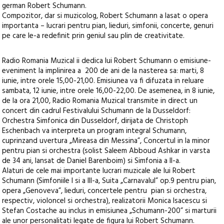
german Robert Schumann.
Compozitor, dar si muzicolog, Robert Schumann a lasat o opera
importanta – lucrari pentru pian, lieduri, simfonii, concerte, genuri
pe care le-a redefinit prin geniul sau plin de creativitate.
Radio Romania Muzical ii dedica lui Robert Schumann o emisiune-
eveniment la implinirea a 200 de ani de la nasterea sa: marti, 8
iunie, intre orele 15,00-21,00. Emisiunea va fi difuzata in reluare
sambata, 12 iunie, intre orele 16,00-22,00. De asemenea, in 8 iunie,
de la ora 21,00, Radio Romania Muzical transmite in direct un
concert din cadrul Festivalului Schumann de la Dusseldorf:
Orchestra Simfonica din Dusseldorf, dirijata de Christoph
Eschenbach va interpreta un program integral Schumann,
cuprinzand uvertura „Mireasa din Messina”, Concertul in la minor
pentru pian si orchestra (solist Saleem Abboud Ashkar in varsta
de 34 ani, lansat de Daniel Barenboim) si Simfonia a II-a.
Alaturi de cele mai importante lucrari muzicale ale lui Robert
Schumann (Simfoniile I si a III-a, Suita „Carnavalul” op.9 pentru pian,
opera „Genoveva”, lieduri, concertele pentru pian si orchestra,
respectiv, violoncel si orchestra), realizatorii Monica Isacescu si
Stefan Costache au inclus in emisiunea „Schumann-200” si marturii
ale unor personalitati legate de figura lui Robert Schumann.