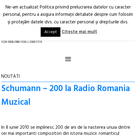
Ne-am actualizat Politica privind prelucrarea datelor cu caracter
Deschide
RO
EN
personal, pentru a asigura informaţii detaliate despre cum folosim
şi protejăm datele dvs. cu caracter personal şi drepturile dvs.
Arhitectură.
Oraș.
Societate.
Citeste mai mult
Accept
revistă online
ISSN 3008-2986 ISSN-L 2069-721X
≡
NOUTATI
Schumann – 200 la Radio Romania
Muzical
In 8 iunie 2010 se implinesc 200 de ani de la nasterea unuia dintre
cei mai importanti compozitori din istoria muzicii: romanticul