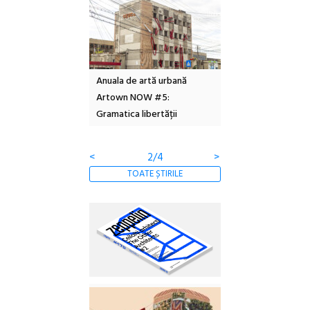
l – Local Design
Anuala de artă urbană
Festivalul Cinemas
 2026
Artown NOW #5:
revine la Eforie Sud 
Gramatica libertății
ediție
<
2/4
>
TOATE ȘTIRILE