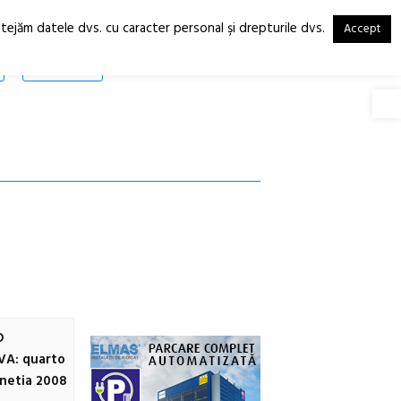
otejăm datele dvs. cu caracter personal şi drepturile dvs.
Accept
RO
EN
SHOP
Deschide
O
A: quarto
netia 2008