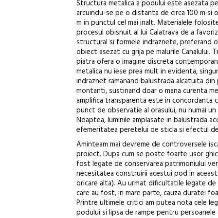
Structura metalica a podului este asezata pe
arcuindu-se pe o distanta de circa 100 m si 
m in punctul cel mai inalt. Materialele folosi
procesul obisnuit al lui Calatrava de a favori
structural si formele indraznete, preferand o
obiect asezat cu grija pe malurile Canalului. Tr
piatra ofera o imagine discreta contemporana,
metalica nu iese prea mult in evidenta, singu
indraznet ramanand balustrada alcatuita din pla
montanti, sustinand doar o mana curenta meta
amplifica transparenta este in concordanta c
punct de observatie al orasului, nu numai un
Noaptea, luminile amplasate in balustrada a
efemeritatea peretelui de sticla si efectul de 
Aminteam mai devreme de controversele iscat
proiect. Dupa cum se poate foarte usor ghici, 
fost legate de conservarea patrimoniului ven
necesitatea construirii acestui pod in aceasta
oricare alta). Au urmat dificultatile legate de
care au fost, in mare parte, cauza duratei foar
Printre ultimele critici am putea nota cele le
podului si lipsa de rampe pentru persoanele c