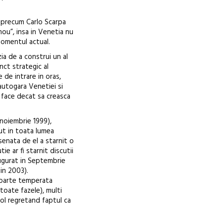
i precum Carlo Scarpa
ou”, insa in Venetia nu
momentul actual.
ia de a construi un al
ct strategic al
 de intrare in oras,
autogara Venetiei si
u face decat sa creasca
(noiembrie 1999),
ut in toata lumea
senata de el a starnit o
ie ar fi starnit discutii
augurat in Septembrie
 in 2003).
 foarte temperata
 toate fazele), multi
iol regretand faptul ca
.