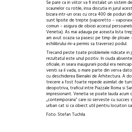
Se pare ca in viitor va fi instalat un sistem 
scaunelor cu rotile, insa discutia in jurul ace
bizara intr-un oras cu circa 400 de poduri di
sunt lipsite de trepte (vaporetto – vaporas
comun – asigura de obicei accesul persoanelor
Venetia). As mai adauga pe aceasta lista trep
am avut ocazia sa pasesc pe timp de ploaie:
echilibrului mi-a permis sa traversez podul.
Trecand peste toate problemele ridicate in jur
rezultatul este unul pozitiv. In ciuda absente
oficiale, in seara inaugurarii podul era neinca
veniti sa il vada, o mare parte din verva dato
cu deschiderea Bienalei de Arhitectura. A do
trecere a fost foarte repede asimilat de turis
deopotriva, traficul intre Piazzale Roma si San
impresionant. Venetia se poate lauda acum c
„contemporana” care isi serveste cu succes s
urban cat si ca obiect util pentru locuitori sa
Foto: Stefan Tuchila