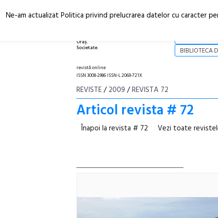
Ne-am actualizat Politica privind prelucrarea datelor cu caracter pe
Arhitectură.
NOI
Oraș.
Societate.
BIBLIOTECA D
revistă online
ISSN 3008-2986 ISSN-L 2069-721X
REVISTE
/
2009
/
REVISTA 72
Articol revista # 72
Înapoi la revista # 72
Vezi toate reviste