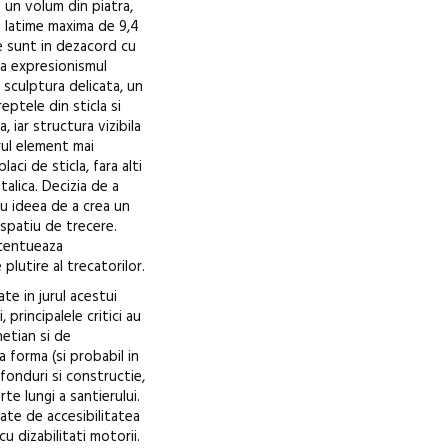
 un volum din piatra,
o latime maxima de 9,4
te sunt in dezacord cu
za expresionismul
 sculptura delicata, un
eptele din sticla si
 iar structura vizibila
rul element mai
ci de sticla, fara alti
lica. Decizia de a
u ideea de a crea un
 spatiu de trecere.
ccentueaza
plutire al trecatorilor.
e in jurul acestui
principalele critici au
etian si de
 forma (si probabil in
 fonduri si constructie,
te lungi a santierului.
gate de accesibilitatea
u dizabilitati motorii.