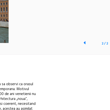
2
/
2
 sa observi ca orasul
ntemporana. Motivul
300 de ani venetienii nu
hitectura „noua”,
 si coerent, necesitand
le, acestea au asimilat