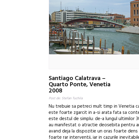
Santiago Calatrava –
Quarto Ponte, Venetia
2008
Post de: Stefan Tuchila
Nu trebuie sa petreci mult timp in Venetia ca
este foarte zgarcit in a-si arata fata sa co
este destul de simplu: de-a lungul ultimilor 
au manifestat o atractie deosebita pentru ar
avand deja la dispozitie un oras foarte dens
foarte rar interventii, iar in cazurile inevitabi