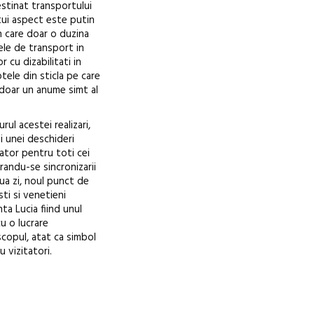
destinat transportului
stui aspect este putin
n care doar o duzina
ele de transport in
 cu dizabilitati in
tele din sticla pe care
 doar un anume simt al
ul acestei realizari,
i unei deschideri
pator pentru toti cei
randu-se sincronizarii
ua zi, noul punct de
ti si venetieni
ta Lucia fiind unul
u o lucrare
copul, atat ca simbol
u vizitatori.