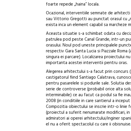
foarte repede „haina” locala.
Ocazional, interventiile semnate de arhitect
sau Vittorio Gregotti au punctat orasul cu „n
exista inca un element capabil sa marcheze 
Aceasta situatie s-a schimbat odata cu deciz
patrulea pod peste Canal Grande, intr-un pun
orasului. Noul pod uneste principalele puncte
respectiv Gara Santa Lucia si Piazzale Roma (
singura ei parcare). Localizarea proiectului n
importanta acestei interventii pentru oras.
Alegerea arhitectului s-a facut prin concurs 
castigatorul fiind Santiago Calatrava, cunosc
pentru pasarelele si podurile sale. Solutia de
serie de controverse (probabil orice alta solut
interminabile) ce au facut ca podul sa fie in
2008 (in conditiile in care santierul a inceput
Compozitia obiectului se inscrie intr-o linie
(proiectul a suferit nenumarate modificari, in
admiratori ai operei arhitectului/inginer span
el nu a oferit spectacolul cu care ii obisnuise