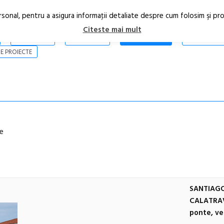
rsonal, pentru a asigura informaţii detaliate despre cum folosim şi pr
Citeste mai mult
ARTICOLE
STIRI
REVISTA PRINT
CONTACT
E PROIECTE
le
SANTIAG
CALATRAV
ponte, ve