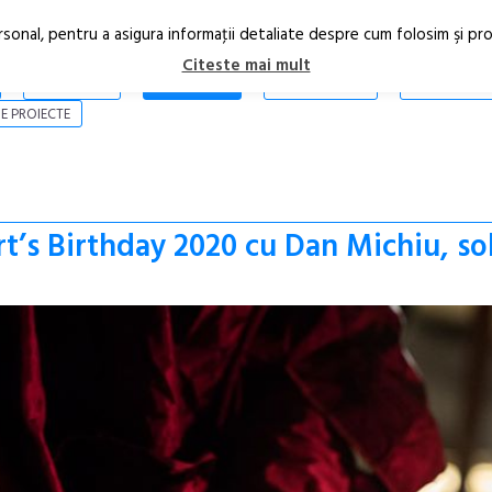
rsonal, pentru a asigura informaţii detaliate despre cum folosim şi pr
Citeste mai mult
ARTICOLE
STIRI
REVISTA PRINT
CONTACT
E PROIECTE
s Birthday 2020 cu Dan Michiu, so