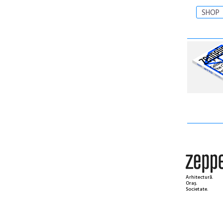
SHOP
Arhitectură.
Oraș.
Societate.