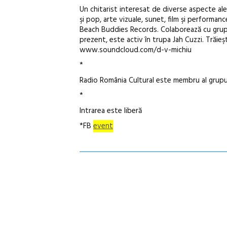
Un chitarist interesat de diverse aspecte ale
şi pop, arte vizuale, sunet, film şi performanc
Beach Buddies Records. Colaborează cu grupu
prezent, este activ în trupa Jah Cuzzi. Trăieşt
www.soundcloud.com/d-v-michiu
*
Radio România Cultural este membru al grupul
*
Intrarea este liberă
*FB
event