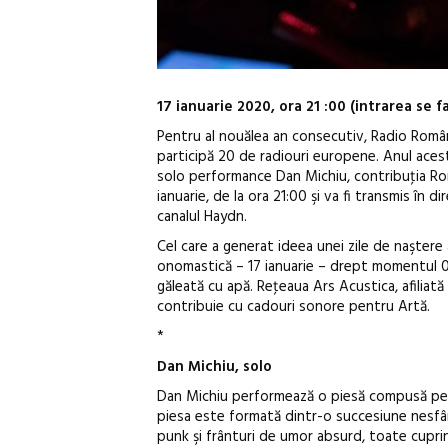
17 ianuarie 2020, ora 21 :00 (intrarea se f
Pentru al nouălea an consecutiv, Radio Români
participă 20 de radiouri europene.
Anul aces
solo performance Dan Michiu, contribuţia Rom
ianuarie, de la ora 21:00 şi va fi transmis în
canalul Haydn.
Cel care a generat ideea unei zile de naştere a
onomastică – 17 ianuarie – drept momentul 0 
găleată cu apă. Reţeaua Ars Acustica, afiliată
contribuie cu cadouri sonore pentru Artă.
*
Dan Michiu, solo
Dan Michiu performează o piesă compusă pentr
piesa este formată dintr-o succesiune nesfâ
punk şi frânturi de umor absurd, toate cupri