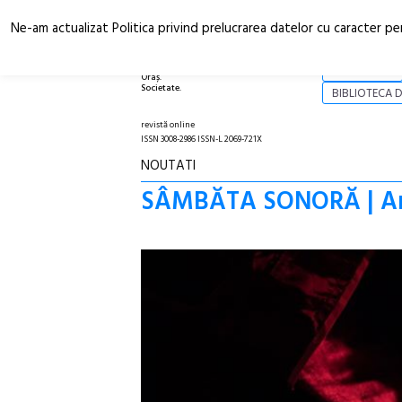
Ne-am actualizat Politica privind prelucrarea datelor cu caracter pe
Arhitectură.
NOI
Oraș.
Societate.
BIBLIOTECA D
revistă online
ISSN 3008-2986 ISSN-L 2069-721X
NOUTATI
SÂMBĂTA SONORĂ | Art’