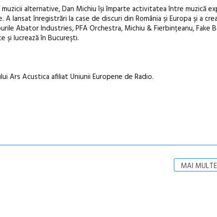
 muzicii alternative, Dan Michiu îşi împarte activitatea între muzică e
e. A lansat înregistrări la case de discuri din România şi Europa şi a cr
rile Abator Industries, PFA Orchestra, Michiu & Fierbințeanu, Fake B
e şi lucrează în Bucureşti.
ui Ars Acustica afiliat Uniunii Europene de Radio.
MAI MULTE