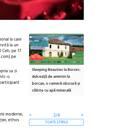
onal la care
nvită la un
l Ceh, pe 17
s.com) pe
inemascop
Sleeping Beauties la Borsec:
Festivalul Strada
pria sa zi
într-o
rie Sud cu a IX-a
dulceață de amintiri la
Armenească #10: concer
participant
borcan, o cameră obscură și
ateliere și întâlniri în Gr
clătite cu apă minerală
Botanică
inii moderne,
<
2/4
>
iei, ethos
TOATE ȘTIRILE