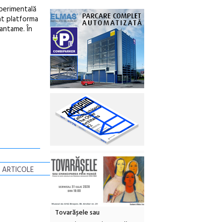
xperimentală
eat platforma
antame. În
 ARTICOLE
Tovarășele sau