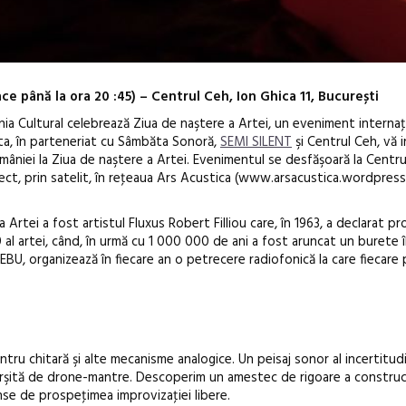
ace până la ora 20 :45) – Centrul Ceh, Ion Ghica 11, București
a Cultural celebrează Ziua de naştere a Artei, un eveniment internaţi
ta, în parteneriat cu Sâmbăta Sonoră,
SEMI SILENT
şi Centrul Ceh, vă i
âniei la Ziua de naştere a Artei. Evenimentul se desfăşoară la Centru
 direct, prin satelit, în reţeaua Ars Acustica (www.arsacustica.wordpres
Festivalul C
 Artei a fost artistul Fluxus Robert Filliou care, în 1963, a declarat pro
al artei, când, în urmă cu 1 000 000 de ani a fost aruncat un burete 
revine la Efo
 EBU, organizează în fiecare an o petrecere radiofonică la care fiecare 
ediție
u chitară şi alte mecanisme analogice. Un peisaj sonor al incertitud
rşită de drone-mantre. Descoperim un amestec de rigoare a construcţ
nse de prospeţimea improvizaţiei libere.