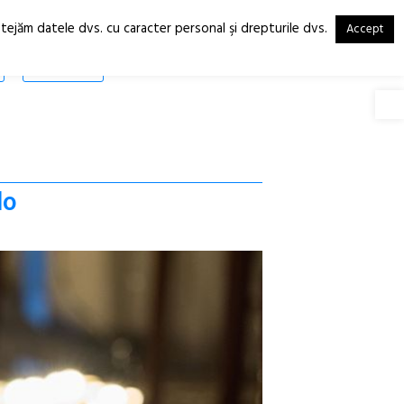
otejăm datele dvs. cu caracter personal şi drepturile dvs.
Accept
RO
EN
SHOP
Deschide
lo