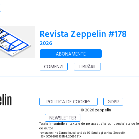
Revista Zeppelin #178
2026
ABONAMENTE
COMENZI
LIBRĂRII
POLITICA DE COOKIES
GDPR
© 2026 zeppelin
NEWSLETTER
Toate imaginile si textele de pe acest site sunt protejate de l
de autor
revista online Zeppelin, editată de SG Studio și echipa Zeppelin
ISSN 3008-2986 ISSN-L 2069-721X