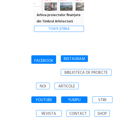
Arhiva proiectelor finanțate
din Timbrul Arhitecturii
TOATE ȘTIRILE
INSTAGRAM
FACEBOOK
BIBLIOTECA DE PROIECTE
NOI
ARTICOLE
YOUTUBE
YUMPU
STIRI
REVISTA
CONTACT
SHOP