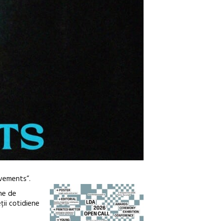
ovements”.
une de
ții cotidiene