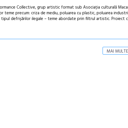
rmance Collective, grup artistic format sub Asociația culturală Macai
nor teme precum: criza de mediu, poluarea cu plastic, poluarea industri
tipul defrișărilor ilegale – teme abordate prin filtrul artistic. Proiect 
MAI MULTE