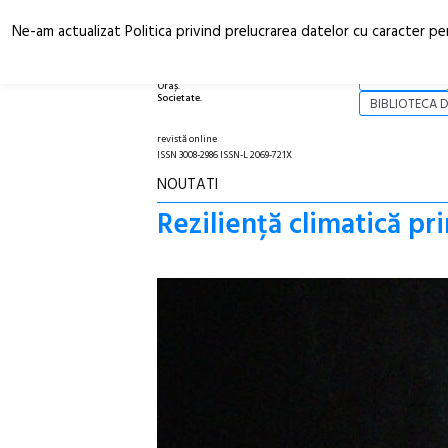
Ne-am actualizat Politica privind prelucrarea datelor cu caracter pe
Arhitectură.
NOI
Oraș.
Societate.
BIBLIOTECA D
revistă online
ISSN 3008-2986 ISSN-L 2069-721X
NOUTATI
Reziliență climatică 