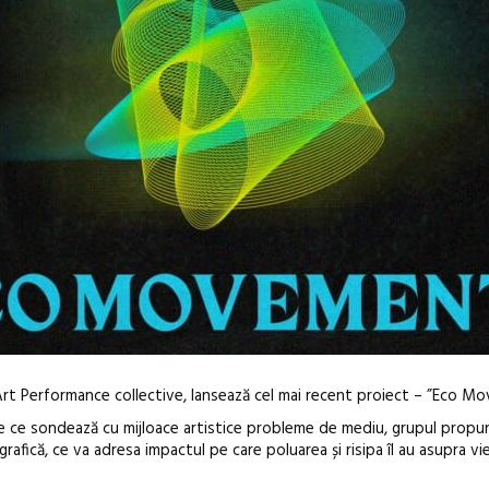
c Art Performance collective, lansează cel mai recent proiect – ”Eco M
cte ce sondează cu mijloace artistice probleme de mediu, grupul prop
afică, ce va adresa impactul pe care poluarea și risipa îl au asupra vie