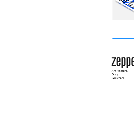
Arhitectură.
Oraș.
Societate.