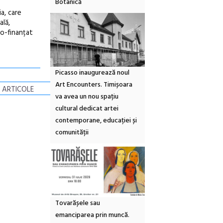
Botanică
a, care
ală,
co-finanțat
Picasso inaugurează noul
Art Encounters. Timișoara
 ARTICOLE
va avea un nou spațiu
cultural dedicat artei
contemporane, educației și
comunității
Tovarășele sau
emanciparea prin muncă.