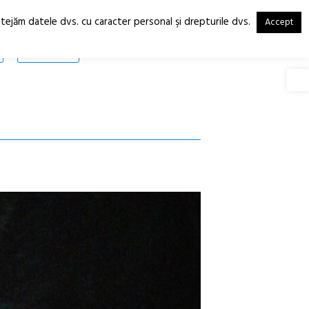
otejăm datele dvs. cu caracter personal şi drepturile dvs.
Accept
RO
EN
SHOP
Deschide