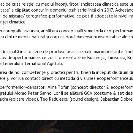
t de criza relației cu mediul înconjurător, anxietatea climatică este
tate” a căpătat contur în domeniul psihiatriei încă din 2017. Adresân
În curând: P
de mișcare/ coregrafice-performative, ce pot fi adoptate la nivel ind
ței climatice.
de poezie și 
n coregrafic viziunea, armătura conceptuală și metoda eco-performan
a dintre mediul natural și corp ca două dimensiuni inseparabile ale cr
declinată într-o serie de produse artistice, cele mai importante fiin
covideoperformance, ce vor fi prezentate în: București, Timișoara, Braș
partenerului internațional AgitLab.
area de noi competențe și practici pentru tineri la început de drum d
liere și vor lua contact direct cu metoda și viziunea ecoperformanceulu
performerilor-dansatori: Alina Tofan (concept director & ecoperforme
grafului Momo Peter Sanno. Lor li se alătură GCV (costume & set desi
axim (editare video), Teo Rădulescu (sound design), Sebastian Dobres