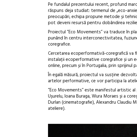
Pe fundalul prezentului recent, profund marca
răspuns deja studiat: termenul de „eco-anxie
preocupări, echipa propune metode și tehnici 
pot deveni resursă pentru dobândirea rezilien
Proiectul ”Eco Movements” va traduce în pla
punând în centru interconectivitatea, fuziune
coregrafice.
Cercetarea ecoperformativă-coregrafică va fi 
instalații ecoperformative coregrafice și un e
online, precum și în Portugalia, prin sprijinul 
În egală măsură, proiectul va susține dezvolt
artelor performative, ce vor participa la ate
”Eco Movements” este manifestul artistic al 
Ușurelu, Ioana Buraga, Wura Moraes și a core
Durlan (cinematografie), Alexandru Claudiu M
ateliere).