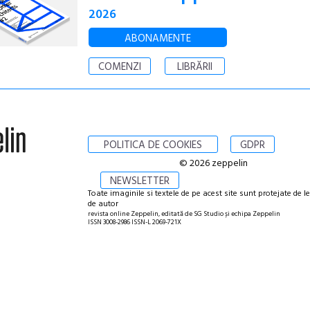
2026
ABONAMENTE
COMENZI
LIBRĂRII
POLITICA DE COOKIES
GDPR
© 2026 zeppelin
NEWSLETTER
Toate imaginile si textele de pe acest site sunt protejate de l
de autor
revista online Zeppelin, editată de SG Studio și echipa Zeppelin
ISSN 3008-2986 ISSN-L 2069-721X