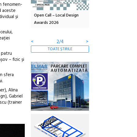
 un fenomen-
d aceste
OELANDA – parc
Open Call – Local Design
Anuala de artă urbană
ividual și
co-creație
Awards 2026
Artown NOW #5:
Gramatica libertății
ceului,
eației
<
2/4
>
TOATE ȘTIRILE
d patru
ov – fizic și
in sfera
i.
r), Alina
gn), Gabriel
cu (trainer