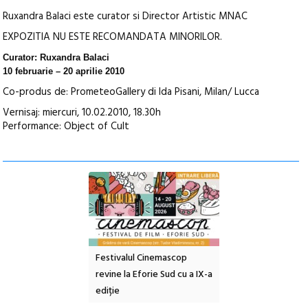
Ruxandra Balaci este curator si Director Artistic MNAC
EXPOZITIA NU ESTE RECOMANDATA MINORILOR.
Curator: Ruxandra Balaci
10 februarie – 20 aprilie
2010
Co-produs de: PrometeoGallery di Ida Pisani, Milan/ Lucca
Vernisaj: miercuri, 10.02.2010, 18.30h
Performance: Object of Cult
e artă urbană
Festivalul Cinemascop
Sleeping Beauties l
 NOW #5:
revine la Eforie Sud cu a IX-a
dulceață de amintiri
a libertății
ediție
borcan, o cameră ob
clătite cu apă miner