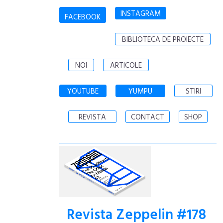
INSTAGRAM
FACEBOOK
BIBLIOTECA DE PROIECTE
NOI
ARTICOLE
YOUTUBE
YUMPU
STIRI
REVISTA
CONTACT
SHOP
Revista Zeppelin #178