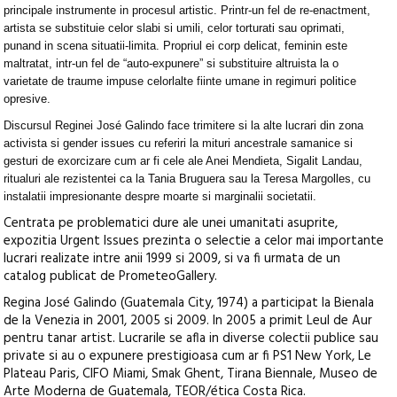
principale instrumente in procesul artistic. Printr-un fel de re-enactment,
artista se substituie celor slabi si umili, celor torturati sau oprimati,
punand in scena situatii-limita. Propriul ei corp delicat, feminin este
maltratat, intr-un fel de “auto-expunere” si substituire altruista la o
varietate de traume impuse celorlalte fiinte umane in regimuri politice
opresive.
Discursul Reginei José Galindo face trimitere si la alte lucrari din zona
activista si gender issues cu referiri la mituri ancestrale samanice si
gesturi de exorcizare cum ar fi cele ale Anei Mendieta, Sigalit Landau,
ritualuri ale rezistentei ca la Tania Bruguera sau la Teresa Margolles, cu
instalatii impresionante despre moarte si marginalii societatii.
Centrata pe problematici dure ale unei umanitati asuprite,
expozitia Urgent Issues prezinta o selectie a celor mai importante
lucrari realizate intre anii 1999 si 2009, si va fi urmata de un
catalog publicat de PrometeoGallery.
Regina José Galindo (Guatemala City, 1974) a participat la Bienala
de la Venezia in 2001, 2005 si 2009. In 2005 a primit Leul de Aur
pentru tanar artist. Lucrarile se afla in diverse colectii publice sau
private si au o expunere prestigioasa cum ar fi PS1 New York, Le
Plateau Paris, CIFO Miami, Smak Ghent, Tirana Biennale, Museo de
Arte Moderna de Guatemala, TEOR/ética Costa Rica.