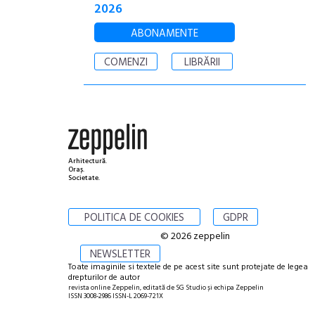
2026
ABONAMENTE
COMENZI
LIBRĂRII
Arhitectură.
Oraș.
Societate.
POLITICA DE COOKIES
GDPR
© 2026 zeppelin
NEWSLETTER
Toate imaginile si textele de pe acest site sunt protejate de legea
drepturilor de autor
revista online Zeppelin, editată de SG Studio și echipa Zeppelin
ISSN 3008-2986 ISSN-L 2069-721X