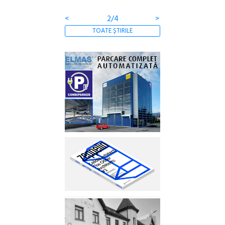
<
2/4
>
TOATE ȘTIRILE