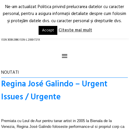
Ne-am actualizat Politica privind prelucrarea datelor cu caracter
Deschide
RO
EN
personal, pentru a asigura informaţii detaliate despre cum folosim
şi protejăm datele dvs. cu caracter personal şi drepturile dvs.
Arhitectură.
Oraș.
Societate.
Citeste mai mult
Accept
revistă online
ISSN 3008-2986 ISSN-L 2069-721X
≡
NOUTATI
Regina José Galindo – Urgent
Issues / Urgente
Premiata cu Leul de Aur pentru tanar artist in 2005 la Bienala de la
Venezia, Regina José Galindo foloseste performance-ul si propriul corp ca