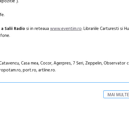
pozitie”).
fe.
a Salii Radio
si in reteaua
www.eventim.ro
: Librariile Carturesti si H
fone.
Catavencu, Casa mea, Cocor, Agerpres, 7 Seri, Zeppelin, Observator cu
potam.ro, port.ro, artline.ro.
MAI MULTE