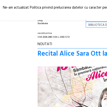
Ne-am actualizat Politica privind prelucrarea datelor cu caracter pe
Arhitectură.
NOI
Oraș.
Societate.
BIBLIOTECA D
revistă online
ISSN 3008-2986 ISSN-L 2069-721X
NOUTATI
Recital Alice Sara Ott 