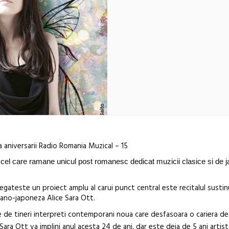
a aniversarii Radio Romania Muzical – 15
cel care ramane unicul post romanesc dedicat muzicii clasice si de j
ateste un proiect amplu al carui punct central este recitalul sustinu
mano-japoneza Alice Sara Ott.
 de tineri interpreti contemporani noua care desfasoara o cariera de 
Festivalul C
e Sara Ott va implini anul acesta 24 de ani, dar este deja de 5 ani artist
revine la Efo