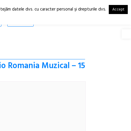
otejăm datele dvs. cu caracter personal şi drepturile dvs.
Accept
RO
EN
SHOP
Deschide
dio Romania Muzical – 15