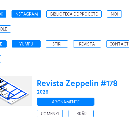
OK
INSTAGRAM
BIBLIOTECA DE PROIECTE
NOI
OLE
E
YUMPU
STIRI
REVISTA
CONTACT
Revista Zeppelin #178
2026
ABONAMENTE
COMENZI
LIBRĂRII