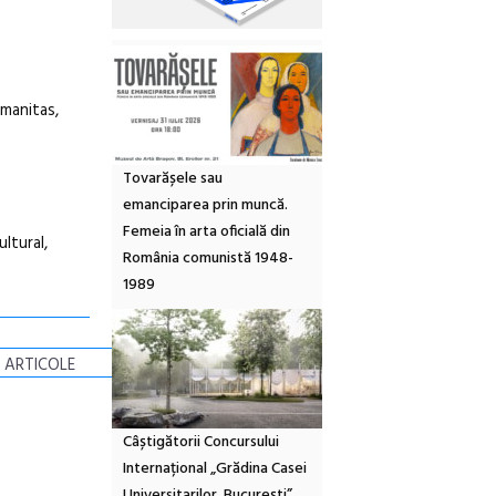
umanitas,
Tovarășele sau
emanciparea prin muncă.
Femeia în arta oficială din
ltural,
România comunistă 1948-
1989
 ARTICOLE
Câștigătorii Concursului
Internațional „Grădina Casei
Universitarilor, București”