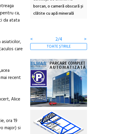
ntreaga
borcan, o cameră obscură și
ateliere și întâlniri în Gr
 pentru ca,
clătite cu apă minerală
Botanică
ti da atata
<
2/4
>
siaticilor,
TOATE ȘTIRILE
taculos care
 „acea
l mai recent
ncert, Alice
ie, ora 19
o major) si