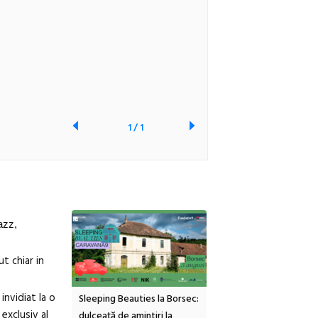
1
/
1
azz,
t chiar in
invidiat la o
inemascop
Sleeping Beauties la Borsec:
Festivalul Strada
 exclusiv al
rie Sud cu a IX-a
dulceață de amintiri la
Armenească #10: concer