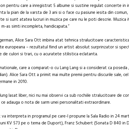
 pentru care a inregistrat 5 albume si sustine regulat concerte in i
ediție
anta la pian de la varsta de 3 ani si o face cu pasiune iesita din comun,
e si sunt atatea lucruri in muzica pe care nu le poti descrie. Muzica i
ica m-as simti incompleta, handicapata.”
rman, Alice Sara Ott imbina atat tehnica stralucitoare caracteristica a
nte europeana – rezultatul fiind un artist absolut surprinzator si spec
 de culori si trari, cu o acuratete stilistica eclatanta.
ternationale, care a comparat-o cu Lang Lang si a considerat ca poseda
an). Alice Sara Ott a primit mai multe premii pentru discurile sale, ce
germane in 2010.
ung lasat liber, nici nu mai observi ca sub rochiile stralucitoare de co
 ce adauga o nota de sarm unei personalitati extraordinare.
 va interpreta in programul pe care-l propune la Sala Radio in 24 mart
uni KV 573 pe o tema de Duport), Franz Schubert (Sonata D 840 in D