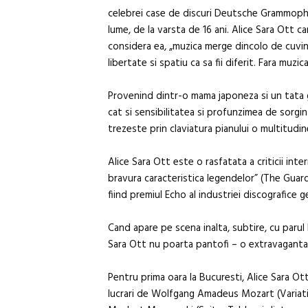
celebrei case de discuri Deutsche Grammophon
lume, de la varsta de 16 ani. Alice Sara Ott c
considera ea, „muzica merge dincolo de cuvint
libertate si spatiu ca sa fii diferit. Fara muz
Provenind dintr-o mama japoneza si un tata ge
cat si sensibilitatea si profunzimea de sorgi
trezeste prin claviatura pianului o multitudine
Alice Sara Ott este o rasfatata a criticii in
bravura caracteristica legendelor” (The Guardi
fiind premiul Echo al industriei discografice 
Cand apare pe scena inalta, subtire, cu parul l
Sara Ott nu poarta pantofi – o extravaganta
Pentru prima oara la Bucuresti, Alice Sara Ott
lucrari de Wolfgang Amadeus Mozart (Variati