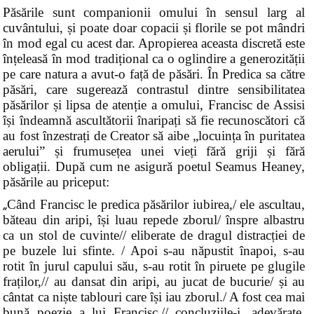
Păsările sunt companionii omului în sensul larg al
cuvântului, și poate doar copacii și florile se pot mândri
în mod egal cu acest dar. Apropierea aceasta discretă este
înțeleasă în mod tradițional ca o oglindire a generozității
pe care natura a avut-o față de păsări. În Predica sa către
păsări, care sugerează contrastul dintre sensibilitatea
păsărilor și lipsa de atenție a omului, Francisc de Assisi
își îndeamnă ascultătorii înaripați să fie recunoscători că
au fost înzestrați de Creator să aibe „locuința în puritatea
aerului” și frumusețea unei vieți fără griji și fără
obligații. După cum ne asigură poetul Seamus Heaney,
păsările au priceput:
„
Când Francisc le predica păsărilor iubirea,/ ele ascultau,
băteau din aripi, își luau repede zborul/ înspre albastru
ca un stol de cuvinte// eliberate de dragul distracției de
pe buzele lui sfinte. / Apoi s-au năpustit înapoi, s-au
rotit în jurul capului său, s-au rotit în piruete pe glugile
fraților,// au dansat din aripi, au jucat de bucurie/ și au
cântat ca niște tablouri care își iau zborul./ A fost cea mai
bună poezie a lui Francisc,// concluziile-i, adevărate,