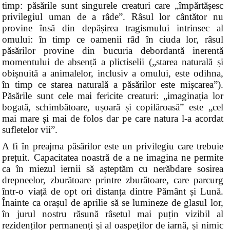
timp: păsările sunt singurele creaturi care „împărtășesc
privilegiul uman de a râde”. Râsul lor cântător nu
provine însă din depășirea tragismului intrinsec al
omului: în timp ce oamenii râd în ciuda lor, râsul
păsărilor provine din bucuria debordantă inerentă
momentului de absență a plictiselii („starea naturală și
obișnuită a animalelor, inclusiv a omului, este odihna,
în timp ce starea naturală a păsărilor este mișcarea”).
Păsările sunt cele mai fericite creaturi: „imaginația lor
bogată, schimbătoare, ușoară și copilăroasă” este „cel
mai mare și mai de folos dar pe care natura l-a acordat
sufletelor vii”.
A fi în preajma păsărilor este un privilegiu care trebuie
prețuit. Capacitatea noastră de a ne imagina ne permite
ca în miezul iernii să așteptăm cu nerăbdare sosirea
drepneelor, zburătoare printre zburătoare, care parcurg
într-o viață de opt ori distanța dintre Pământ și Lună.
Înainte ca orașul de aprilie să se lumineze de glasul lor,
în jurul nostru răsună râsetul mai puțin vizibil al
rezidenților permanenți și al oaspeților de iarnă, și nimic