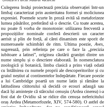
*cinteză în
Culegerea însăși proiectează precizia observației într-un
limbaj caracterizat prin austeritatea formei și moliciunea
expresiei. Poemele scurte în proză evită să metaforizeze
lumea păsărilor, preferând să o descrie. Cu toate acestea,
nu poate fi vorba de monotonie: utilizarea frecventă a
propozițiilor nominale conferă descrierii un caracter
aerisit și plin de forță, al cărei dinamism este sporit de
numeroasele schimbări de ritm. Ultima poezie,
Aves
,
sugerează, prin referința pe care o face la „precizia
iubitoare a latinei”, originea căutării graniței dintre un
nume simplu și o descriere elaborată. În nomenclatura
zoologică și botanică, limba clasică a prins viață odată
cu întâlnirea cu numele proprii ale descoperitorilor și cu
graiul neștiut al continentelor îndepărtate. Fiecare poezie
a lui Cambridge poartă un nume latin și rămâne la
latitudinea cititorului să decidă ce ecouri adaugă sau
dacă își amintește că stârcului cenușiu (Ardea cinerea) i-a
fost dat de Ovidiu să se ridice din cenușa nefericitului
oraș Ardea (Metamorfozele, XIV, 574-580). O astfel de