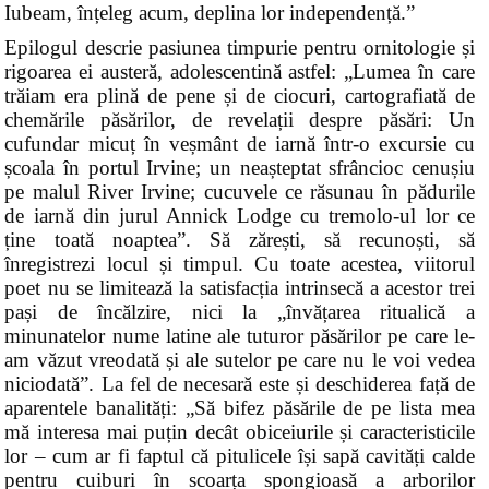
Iubeam, înțeleg acum, deplina lor independență.”
Epilogul descrie pasiunea timpurie pentru ornitologie și
rigoarea ei austeră, adolescentină astfel: „Lumea în care
trăiam era plină de pene și de ciocuri, cartografiată de
chemările păsărilor, de revelații despre păsări: Un
cufundar micuț în veșmânt de iarnă într-o excursie cu
școala în portul Irvine; un neașteptat sfrâncioc cenușiu
pe malul River Irvine; cucuvele ce răsunau în pădurile
de iarnă din jurul Annick Lodge cu tremolo-ul lor ce
ține toată noaptea”. Să zărești, să recunoști, să
înregistrezi locul și timpul. Cu toate acestea, viitorul
poet nu se limitează la satisfacția intrinsecă a acestor trei
pași de încălzire, nici la „învățarea ritualică a
minunatelor nume latine ale tuturor păsărilor pe care le-
am văzut vreodată și ale sutelor pe care nu le voi vedea
niciodată”. La fel de necesară este și deschiderea față de
aparentele banalități: „Să bifez păsările de pe lista mea
mă interesa mai puțin decât obiceiurile și caracteristicile
lor – cum ar fi faptul că pitulicele își sapă cavități calde
pentru cuiburi în scoarța spongioasă a arborilor