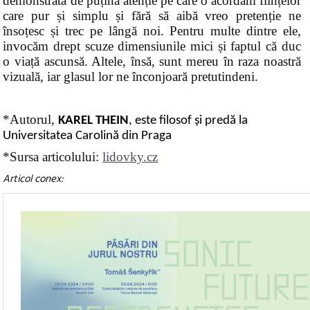
demonstrată de puțina atenție pe care o acordăm ființelor
care pur și simplu și fără să aibă vreo pretenție ne
însoțesc și trec pe lângă noi. Pentru multe dintre ele,
invocăm drept scuze dimensiunile mici și faptul că duc
o viață ascunsă. Altele, însă, sunt mereu în raza noastră
vizuală, iar glasul lor ne înconjoară pretutindeni.
*
Autor
ul,
KAREL THEIN
,
este
filo
s
of
și predă la
Universitatea Carolină din Praga
*Sursa articolului:
lidovky.cz
Articol conex: