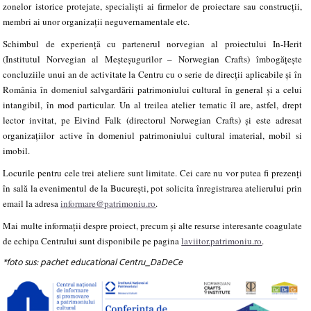
zonelor istorice protejate, specialiști ai firmelor de proiectare sau construcții,
membri ai unor organizații neguvernamentale etc.
Schimbul de experiență cu partenerul norvegian al proiectului In-Herit
(Institutul Norvegian al Meșteșugurilor – Norwegian Crafts) îmbogățește
concluziile unui an de activitate la Centru cu o serie de direcții aplicabile și în
România în domeniul salvgardării patrimoniului cultural în general și a celui
intangibil, în mod particular. Un al treilea atelier tematic îl are, astfel, drept
lector invitat, pe Eivind Falk (directorul Norwegian Crafts)
și este adresat
organizațiilor active în domeniul patrimoniului cultural imaterial, mobil si
imobil.
Locurile pentru cele trei ateliere sunt limitate. Cei care nu vor putea fi prezenți
în sală la evenimentul de la București, pot solicita înregistrarea atelierului prin
email la adresa
informare@patrimoniu.ro
.
Mai multe informații despre proiect, precum și alte resurse interesante coagulate
de echipa Centrului sunt disponibile pe pagina
laviitor.patrimoniu.ro
.
*foto sus: pachet educational Centru_DaDeCe