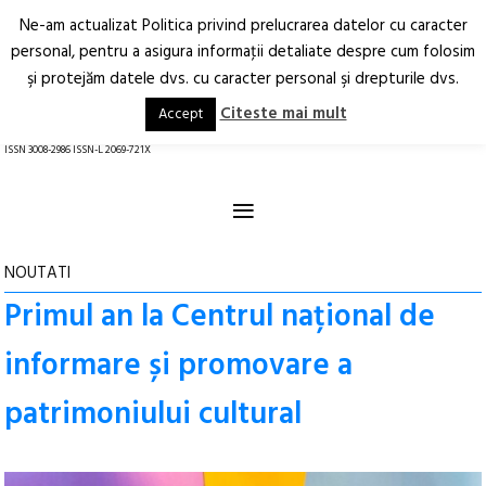
Ne-am actualizat Politica privind prelucrarea datelor cu caracter
Deschide
RO
EN
personal, pentru a asigura informaţii detaliate despre cum folosim
şi protejăm datele dvs. cu caracter personal şi drepturile dvs.
Arhitectură.
Oraș.
Societate.
Citeste mai mult
Accept
revistă online
ISSN 3008-2986 ISSN-L 2069-721X
≡
NOUTATI
Primul an la Centrul național de
informare și promovare a
patrimoniului cultural