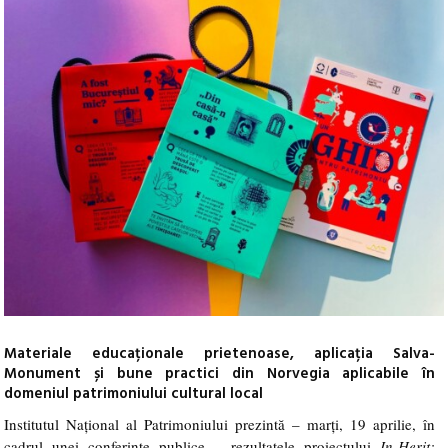
Materiale educaționale prietenoase, aplicația Salva-
Monument și bune practici din Norvegia aplicabile în
domeniul patrimoniului cultural local
Institutul Național al Patrimoniului prezintă –
marți, 19 aprilie,
în
–
cadrul unei conferințe publice
rezultatele proiectului
In-Herit: