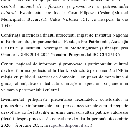
Centrul național de informare și promovare a patrimoniului
cultural.
Evenimentul are loc la
Casa Filipescu-Cesianu
(
Muzeul
Municipiului București
),
Calea Victoriei 151,
cu începere la ora
10:00.
Conferința marchează finalul proiectului inițiat de
Institutul Național
al Patrimoniului, în parteneriat cu Fundația Pro Patrimonio, Asociația
Da’DeCe și Institutul Norvegian al Meșteșugurilor și finanțat prin
Granturile SEE 2014-2021 în cadrul Programului RO-CULTURA.
Centrul național de informare și promovare a patrimoniului
cultural
,
devine, în urma proiectului In-Herit
o structură permanentă a INP în
relația cu publicul interesat de domeniu – un punct de conexiune și
ghidaj al inițiativelor dedicate cunoașterii, aprecierii și punerii în
valoare a patrimoniului cultural.
Evenimentul prilejuiește prezentarea
rezultatelor, concluziilor și
produselor de informare ale unui proiect necesar, ale cărui direcții de
dezvoltare au fost stabilite în urma unei consultări publice valoroase
(detalii despre procesul de consultare derulat în perioada decembrie
2020 – februarie 2021, în
raportul disponibil aici
).