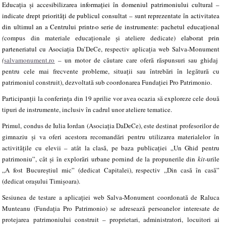
Educația și accesibilizarea informației în domeniul patrimoniului cultural –
indicate drept priorități de publicul consultat – sunt reprezentate în activitatea
din ultimul an a Centrului printr-o serie de instrumente: pachetul educațional
(
compus din materiale educaționale și ateliere dedicate)
elaborat prin
parteneriatul cu Asociația
Da’DeCe, respectiv aplicația web Salva-Monument
(
salvamonument.ro
–
un motor de căutare care oferă răspunsuri sau ghidaj
pentru cele mai frecvente probleme, situații sau întrebări în legătură cu
patrimoniul construit), dezvoltată sub coordonarea Fundației Pro Patrimonio.
Participanții la conferința din 19 aprilie vor avea ocazia să exploreze cele două
tipuri de instrumente, inclusiv în cadrul unor ateliere tematice.
Primul, condus de Iulia Iordan (Asociația DaDeCe), este destinat profesorilor de
gimnaziu
și va oferi acestora recomandări pentru utilizarea materialelor în
activitățile cu elevii – atât la clasă, pe baza publicației
„Un Ghid pentru
patrimoniu”, cât și în explorări urbane pornind de la propunerile din
kit
-urile
„A fost Bucureștiul mic” (dedicat Capitalei), respectiv „Din casă în casă”
(dedicat orașului Timișoara).
Sesiunea de testare a aplicației web Salva-Monument coordonată de Raluca
Munteanu (Fundația Pro Patrimonio) se adresează
persoanelor interesate de
protejarea patrimoniului construit – proprietari, administratori, locuitori ai