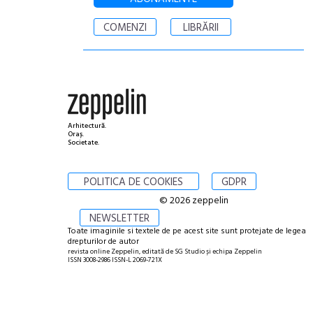
COMENZI
LIBRĂRII
Arhitectură.
Oraș.
Societate.
POLITICA DE COOKIES
GDPR
© 2026 zeppelin
NEWSLETTER
Toate imaginile si textele de pe acest site sunt protejate de legea
drepturilor de autor
revista online Zeppelin, editată de SG Studio și echipa Zeppelin
ISSN 3008-2986 ISSN-L 2069-721X