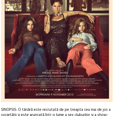
SINOPSIS: O tânără este recrutată de pe treapta cea mai de jos a
societății și este aruncată într-o lume a sex cluburilor și a show-