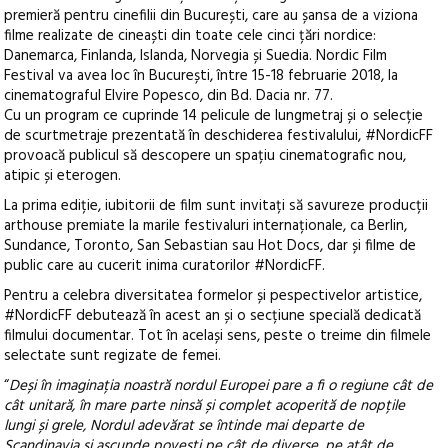
premieră pentru cinefilii din București, care au șansa de a viziona
filme realizate de cineaști din toate cele cinci țări nordice:
Danemarca, Finlanda, Islanda, Norvegia și Suedia.
Nordic Film
Festival va avea loc în București, între 15-18 februarie 2018, la
cinematograful Elvire Popesco, din Bd. Dacia nr. 77.
Cu un program ce cuprinde 14 pelicule de lungmetraj și o selecție
de scurtmetraje prezentată în deschiderea festivalului, #NordicFF
provoacă publicul să descopere un spațiu cinematografic nou,
atipic și eterogen.
La prima ediție, iubitorii de film sunt invitați să savureze producții
arthouse premiate la marile festivaluri internaționale, ca Berlin,
Sundance, Toronto, San Sebastian sau Hot Docs, dar și filme de
public care au cucerit inima curatorilor #NordicFF.
Pentru a celebra diversitatea formelor și pespectivelor artistice,
#NordicFF debutează în acest an și o secțiune specială dedicată
filmului documentar. Tot în același sens, peste o treime din filmele
selectate sunt regizate de femei.
“
Deși în imaginația noastră nordul Europei pare a fi o regiune cât de
cât unitară, în mare parte ninsă și complet acoperită de nopțile
lungi și grele, Nordul adevărat se întinde mai departe de
Scandinavia și ascunde povești pe cât de diverse, pe atât de