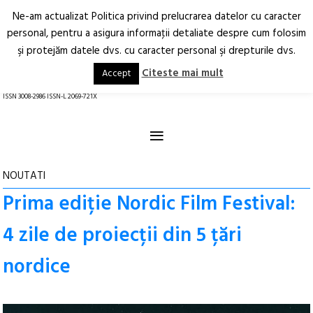
Ne-am actualizat Politica privind prelucrarea datelor cu caracter
Deschide
RO
EN
personal, pentru a asigura informaţii detaliate despre cum folosim
şi protejăm datele dvs. cu caracter personal şi drepturile dvs.
Arhitectură.
Oraș.
Societate.
Citeste mai mult
Accept
revistă online
ISSN 3008-2986 ISSN-L 2069-721X
≡
NOUTATI
Prima ediție Nordic Film Festival:
4 zile de proiecții din 5 țări
nordice