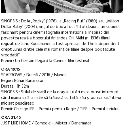
SINOPSIS : De la „Rocky” (1976), la „Raging Bull” (1980) sau „Million
Dollar Baby” (2004), ringul de box a fost întotdeauna un subiect
fascinant pentru cinematografia internațională. Inspirat din
povestea reală a boxerului finlandez Olli Mäki (n. 1936) filmul
regizat de Juho Kuosmanen a fost apreciat de The Independent
drept „unul dintre cele mai romantice filme despre box făcute
vreodată”.
Premii : Un Certain Regard la Cannes film festival
ORA 19:15
SPARROWS / Dramă / 2016 / Islanda
Regie : Rúnar Rúnarsson
Durata : 1h 32m
SINOPSIS : Stilul de viață de la oraș al lui Ari este brusc întrerupt
când mama sa îl trimite să trăiască cu tatăl său și bunica sa, într-un
mic sat pescăresc.
Premii: Chicago IFF – Premiu pentru Regie / TIFF – Premiul Juriului
ORA 21:45
JUST LIKE HOME / Comedie – Mister / Danemarca