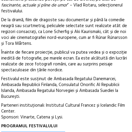
fascinante, actuale și pline de umor
” – Vlad Rotaru, selecționerul
festivalului.
De la dramă, film de dragoste sau documentar și până la comedie
neagră sau scurtmetraj, peliculele selectate sunt realizate atât de
regizori consacrați, ca Lone Scherfig și Aki Kaurismaki, cât și de noi
voci ale cinematografiei nord-europene, cum ar fi Rúnar Rúnarsson
și Tora Mårtens.
Înainte de fiecare proiecție, publicul va putea vedea și o expoziție
inedită de fotografie, pe marele ecran. Ea este alcătuită din lucrări
realizate de zece fotografi români, care au surprins peisaje
spectaculoase din țările nordice.
Festivalul este susținut de Ambasada Regatului Danemarcei,
Ambasada Republicii Finlanda, Consulatul Onorific Al Republicii
Islanda, Ambasada Regatului Norvegiei și Ambasada Suediei la
București.
Parteneri instituționali: Institutul Cultural Francez și Icelandic Film
Center.
Sponsori: Vinarte, Catena și Lysi.
PROGRAMUL FESTIVALULUI