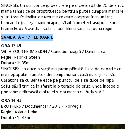
SINOPSIS: Un scriitor ce își bea zilele pe o perioadă de 20 de ani, o
mamă tânără ce se prostituează pentru a putea cumpăra mâncare
și un fost fotbalist de renume ce este cooptat într-un lanț
bancar. Toți acești oameni ajung să aibă un efect asupra celuilalt.
Premii: Edda Awards – Cel mai bun film si Cea mai buna regie
SÂMBĂTĂ – 17 FEBRUARIE
ORA 12:45
WITH YOUR PERMISSION / Comedie neagră / Danemarca
Regie : Paprika Steen
Durata : 1h 35m
SINOPSIS: Jan duce o viață mai puțin plăcută. Este de departe cel
mai nepopular muncitor din companie iar acasă este și mai rău.
Căsătoria sa cu Bente este pe punctul de a se duce de râpă.
Șeful său îl trimite în sfârșit la o terapie de grup, unde începe o
prietenie nefirească dintre el și doi mecanici, Rudy și Alf.
ORA 14:45
BROTHERS / Documentar / 2015 / Norvegia
Regie : Aslaug Holm
Durata : 1h 45m