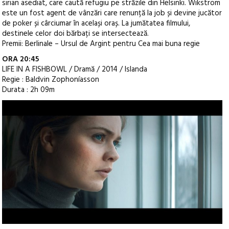
sirian asediat, care caută refugiu pe străzile din Helsinki. Wikström
este un fost agent de vânzări care renunță la job și devine jucător
de poker și cârciumar în același oraș. La jumătatea filmului,
destinele celor doi bărbați se intersectează.
Premii: Berlinale – Ursul de Argint pentru Cea mai buna regie
ORA 20:45
LIFE IN A FISHBOWL / Dramă / 2014 / Islanda
Regie : Baldvin Zophoníasson
Durata : 2h 09m