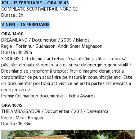
JOI – 15 FEBRUARIE – ORA 18:45
COMPILAȚIE SCURTMETRAJE NORDICE
Durata : 2h
VINERI – 16 FEBRUARIE
ORA 14:00
DREAMLAND / Documentar / 2009 / Islanda
Regie : Torfinnur Guðnason, Andri Snær Magnason
Durata : 1h 29m
SINOPSIS: Cât de mult ar trebui să sacrificăm și cât ar trebui să
păstrăm din natură pentru a crea surse de energie regenerabilă ?
Dreamland se transformă treptat într-o imagine deranjantă a
corporațiilor ce pun stăpânire pe natură în comunitățile mici. Este
un documentar politic și activist ce ne arată partea întunecată a
energiei verde.
Premii: Cel mai bun documentar – Edda Awards
ORA 16:15
THE AMBASSADOR / Documentar / 2011 / Danemarca
Regie : Mads Brugger
Durata : 1h 33m