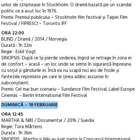
urilor de striptease în Stockholm. O dramă bazată pe un scandal
politic ce a avut loc în 1976.
Premii: Premiul publicului – Stockholm film festival și Taipei Film
Festival / FIPRESCI – Toronto IFF
ORA 22:00
BLIND / Dramă / 2014 / Norvegia
Durată : 1h 32m
Regie : Eskil Vogt
SINOPSIS: După ce își pierde vederea, Ingrid se retrage în zona ei
de confort – acasă – un loc unde se simte în siguranță împreuna
cu soțul și gândurile ei. Însă ea nu scapă nici aici de fricile și
fanteziile reprimate pe care le ținea adânc ascunse în
subconștient.
Premii: Cel mai bun scenariu – Sundance Film Festival, Label Europe
Cinemas – Berlin International Film Festival
DUMINICĂ – 18 FEBRUARIE
ORA 12:45
MARTHA & NIKI / Documentar / 2016 / Suedia
Regie: Tora Mårtens
Durata : 1h 36m
SINOPSIS : Martha și Niki au luat parte la Concursul Internațional