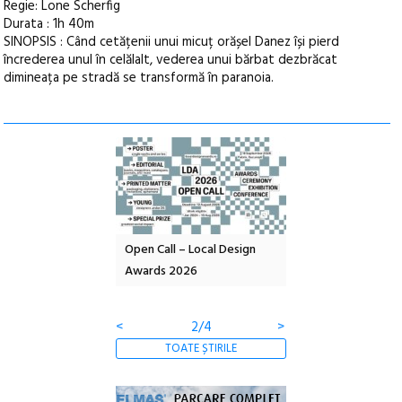
Regie: Lone Scherfig
Durata : 1h 40m
SINOPSIS : Când cetățenii unui micuț orășel Danez își pierd
încrederea unul în celălalt, vederea unui bărbat dezbrăcat
dimineața pe stradă se transformă în paranoia.
l – Local Design
Anuala de artă urbană
Festivalul Cinemas
 2026
Artown NOW #5:
revine la Eforie Sud 
Gramatica libertății
ediție
<
3/4
>
TOATE ȘTIRILE