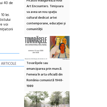
Picasso inaugurează noul
lui 40 de
Art Encounters. Timișoara
va avea un nou spațiu
10 lei.
cultural dedicat artei
istului
contemporane, educației și
re voi
comunității
nițiatorii
Tovarășele sau
 ARTICOLE
emanciparea prin muncă.
Femeia în arta oficială din
România comunistă 1948-
1989