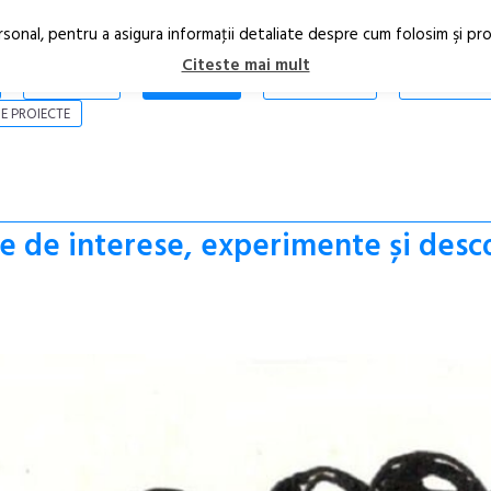
rsonal, pentru a asigura informaţii detaliate despre cum folosim şi pr
Citeste mai mult
ARTICOLE
STIRI
REVISTA PRINT
CONTACT
E PROIECTE
ie de interese, experimente și desc