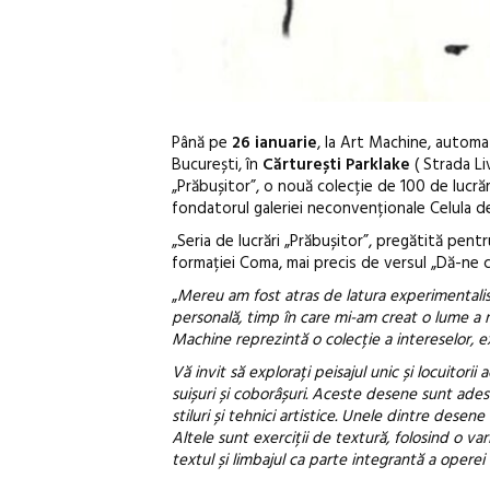
Până pe
26 ianuarie
, la Art Machine, automat
București, în
Cărturești Parklake
( Strada Li
„Prăbușitor”, o nouă colecție de 100 de lucrări 
fondatorul galeriei neconvenționale Celula de 
„Seria de lucrări „Prăbușitor”, pregătită pent
formației Coma, mai precis de versul „Dă-ne 
„
Mereu am fost atras de latura experimentalistă
personală, timp în care mi-am creat o lume a 
Machine reprezintă o colecție a intereselor, e
Vă invit să explorați peisajul unic și locuitori
suișuri și coborâșuri. Aceste desene sunt adese
stiluri și tehnici artistice. Unele dintre desene
Altele sunt exerciții de textură, folosind o va
textul și limbajul ca parte integrantă a operei