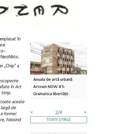
amplasat în
uce
co-
 NeoNlitic.
ei „Chip” a
Local Design
Anuala de artă urbană
Festivalul Cinemascop
escoperire
flate în Art
6
Artown NOW #5:
revine la Eforie Sud cu a
 timp.
Gramatica libertății
ediție
n toate aceste
 largă de
<
2/4
>
 a formei.
re, folosind
TOATE ȘTIRILE