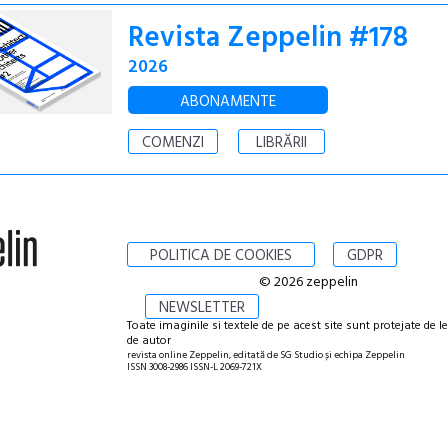
Revista Zeppelin #178
2026
ABONAMENTE
COMENZI
LIBRĂRII
POLITICA DE COOKIES
GDPR
© 2026 zeppelin
NEWSLETTER
Toate imaginile si textele de pe acest site sunt protejate de l
de autor
revista online Zeppelin, editată de SG Studio și echipa Zeppelin
ISSN 3008-2986 ISSN-L 2069-721X