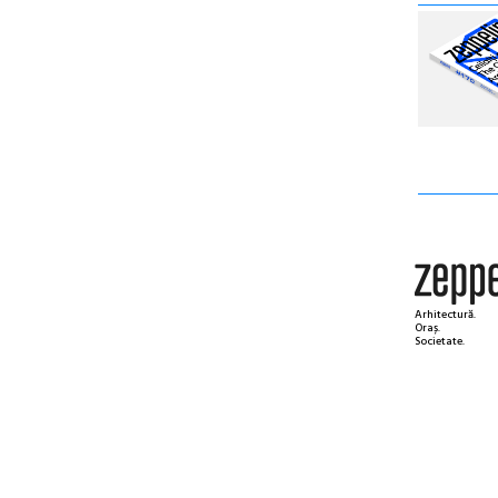
Arhitectură.
Oraș.
Societate.