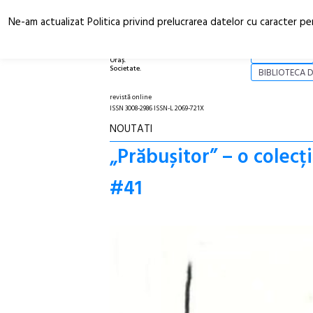
Ne-am actualizat Politica privind prelucrarea datelor cu caracter pe
Arhitectură.
NOI
Oraș.
Societate.
BIBLIOTECA D
revistă online
ISSN 3008-2986 ISSN-L 2069-721X
NOUTATI
„Prăbușitor” – o colecț
#41