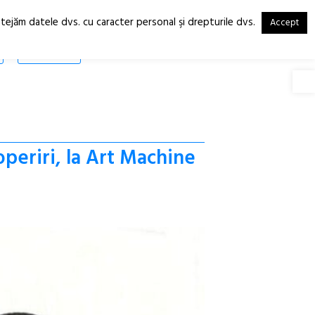
otejăm datele dvs. cu caracter personal şi drepturile dvs.
Accept
RO
EN
SHOP
Deschide
operiri, la Art Machine