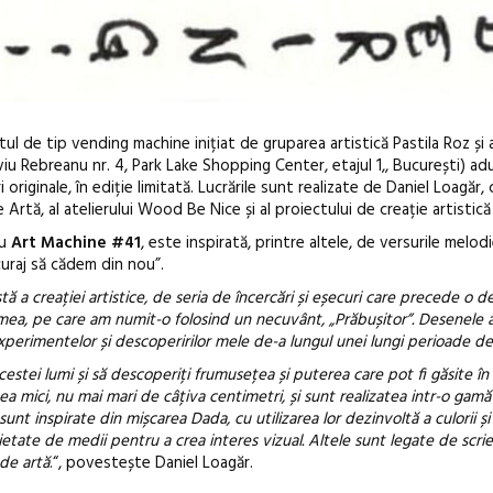
ul de tip vending machine inițiat de gruparea artistică Pastila Roz și 
viu Rebreanu nr. 4, Park Lake Shopping Center, etajul 1,, București) ad
originale, în ediție limitată.
Lucrările sunt realizate de Daniel Loagăr, 
Artă, al atelierului Wood Be Nice și al proiectului de creație artistică
ru
Art Machine #41
, este inspirată, printre altele, de versurile melodi
curaj să cădem din nou”.
Open Call – 
 a creației artistice, de seria de încercări și eșecuri care precede o d
mea, pe care am numit-o folosind un necuvânt, „Prăbușitor”. Desenele a
Awards 202
xperimentelor și descoperirilor mele de-a lungul unei lungi perioade de
i acestei lumi și să descoperiți frumusețea și puterea care pot fi găsite î
a mici, nu mai mari de câțiva centimetri, și sunt realizatea intr-o gamă
 sunt inspirate din mișcarea Dada, cu utilizarea lor dezinvoltă a culorii și
rietate de medii pentru a crea interes vizual. Altele sunt legate de scrie
 de artă
.“, povestește Daniel Loagăr.