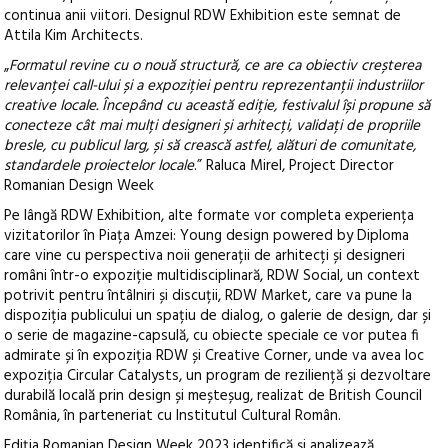
continua anii viitori. Designul RDW Exhibition este semnat de
Attila Kim Architects.
„
Formatul revine cu o nouă structură, ce are ca obiectiv creșterea
relevanței call-ului și a expoziției pentru reprezentanții industriilor
creative locale. Începând cu această ediție, festivalul își propune să
conecteze cât mai mulți designeri și arhitecți, validați de propriile
bresle, cu publicul larg, și să crească astfel, alături de comunitate,
standardele proiectelor locale
.” Raluca Mirel, Project Director
Romanian Design Week
Pe lângă RDW Exhibition, alte formate vor completa experiența
vizitatorilor în Piața Amzei: Young design powered by Diploma
care vine cu perspectiva noii generații de arhitecți și designeri
români într-o expoziție multidisciplinară, RDW Social, un context
potrivit pentru întâlniri și discuții, RDW Market, care va pune la
dispoziția publicului un spațiu de dialog, o galerie de design, dar și
o serie de magazine-capsulă, cu obiecte speciale ce vor putea fi
admirate și în expoziția RDW și Creative Corner, unde va avea loc
expoziția Circular Catalysts, un program de reziliență și dezvoltare
durabilă locală prin design și meșteșug, realizat de British Council
România, în parteneriat cu Institutul Cultural Român.
Ediția Romanian Design Week 2023 identifică și analizează