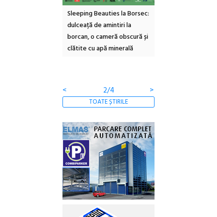
ul Cinemascop
Sleeping Beauties la Borsec:
Festivalul Strada
 Eforie Sud cu a IX-a
dulceață de amintiri la
Armenească #10: c
borcan, o cameră obscură și
ateliere și întâlniri 
clătite cu apă minerală
Botanică
<
2/4
>
TOATE ȘTIRILE