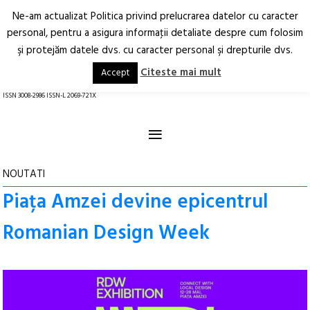
Ne-am actualizat Politica privind prelucrarea datelor cu caracter
Deschide
RO
EN
personal, pentru a asigura informaţii detaliate despre cum folosim
şi protejăm datele dvs. cu caracter personal şi drepturile dvs.
Arhitectură.
Oraș.
Societate.
Citeste mai mult
Accept
revistă online
ISSN 3008-2986 ISSN-L 2069-721X
≡
NOUTATI
Piața Amzei devine epicentrul
Romanian Design Week