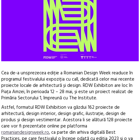
Cea de-a unsprezecea ediție a Romanian Design Week readuce în
programul festivalului expoziția cu call, dedicată celor mai recente
proiecte locale de arhitectură și design. RDW Exhibiton are loc în
Piața Amzei, în perioada 12 – 28 mai, și este un proiect realizat de
Primăria Sectorului 1, împreună cu The Institute.
Astfel, formatul RDW Exhibition va găzdui 162 proiecte de
arhitectură, design interior, design grafic, ilustrație, design de
produs și design vestimentar. Acestora li se alătură 128 proiecte
care vor fi prezentate online pe platforma
romaniandesignweek.ro
, ca parte din arhiva digitală Best
Practices, pe care festivalul o începe odată cu ediția 2023 și o va