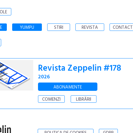
OLE
E
YUMPU
STIRI
REVISTA
CONTACT
Revista Zeppelin #178
2026
ABONAMENTE
COMENZI
LIBRĂRII
POLITICA DE COOKIES
GDPR