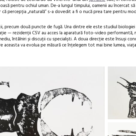
uoasă pentru ochiul uman. De-a lungul timpului, oamenii au încercat s
ar că percepția „naturală” s-a dovedit a fi o nucă prea tare pentru mo
ecții, precum două puncte de fugă. Una dintre ele este studiul biologiei
irație — rezidenții CSV au acces la aparatură foto-video performantă,
 mediu, întâlniri și discuții cu specialiști. A doua direcție este însuși co
are aceasta va evolua pe măsură ce înțelegem tot mai bine lumea, viața,