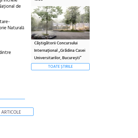
și încheie
Național de
etare-
rie Naturală
Câștigătorii Concursului
Internațional „Grădina Casei
 dintre
Universitarilor, București”
TOATE ȘTIRILE
 ARTICOLE