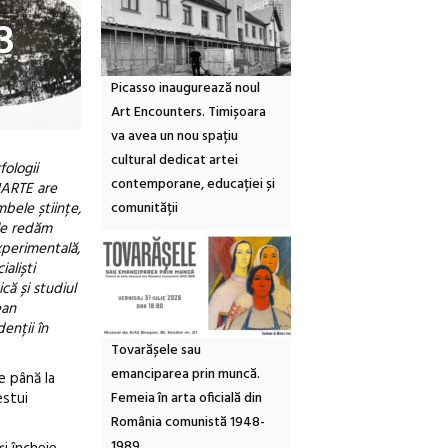
3
Picasso inaugurează noul
Art Encounters. Timișoara
va avea un nou spațiu
cultural dedicat artei
fologii
contemporane, educației și
UNARTE are
comunității
mbele științe,
 le redăm
xperimentală,
aliști
̆ și studiul
ean
nții în
Tovarășele sau
emanciparea prin muncă.
e până la
Femeia în arta oficială din
estui
România comunistă 1948-
1989