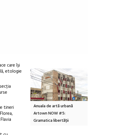
ce care își
lă, etologie
secția
urse
Local Design
Anuala de artă urbană
Festivalul Cinemascop
e tineri
Florea,
6
Artown NOW #5:
revine la Eforie Sud cu a
Flavia
Gramatica libertății
ediție
st cu