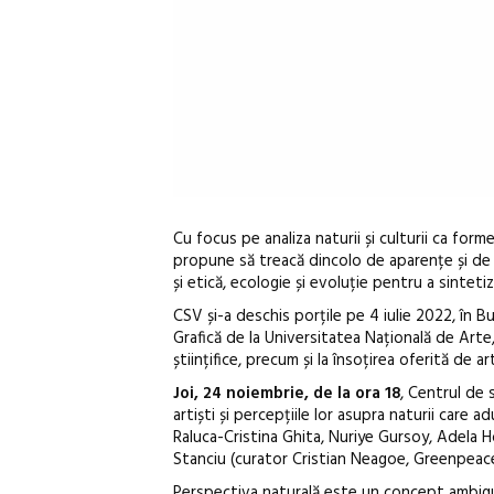
Cu focus pe analiza naturii și culturii ca for
propune să treacă dincolo de aparențe și de s
și etică, ecologie și evoluție pentru a sinteti
CSV și-a deschis porțile pe 4 iulie 2022, în B
Grafică de la Universitatea Națională de Arte
științifice, precum și la însoțirea oferită de art
Joi, 24 noiembrie, de la ora 18
, Centrul de 
artiști și percepțiile lor asupra naturii care
Raluca-Cristina Ghita, Nuriye Gursoy, Adela 
Stanciu (curator Cristian Neagoe, Greenpeac
Perspectiva naturală este un concept ambigu