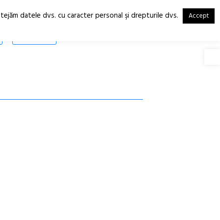
otejăm datele dvs. cu caracter personal şi drepturile dvs.
Accept
RO
EN
SHOP
Deschide