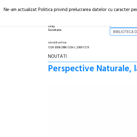
Ne-am actualizat Politica privind prelucrarea datelor cu caracter pe
Arhitectură.
NOI
Oraș.
Societate.
BIBLIOTECA D
revistă online
ISSN 3008-2986 ISSN-L 2069-721X
NOUTATI
Perspective Naturale, l