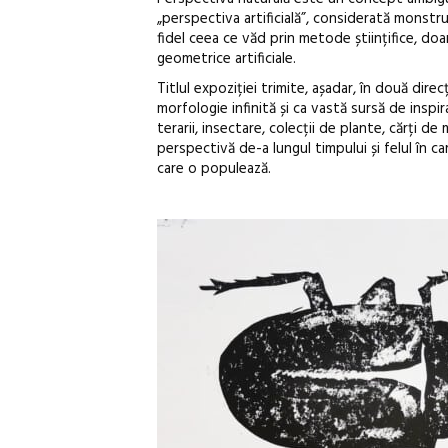
„perspectiva artificială”, considerată monstr
fidel ceea ce văd prin metode științifice, do
geometrice artificiale.
Titlul expoziției trimite, așadar, în două dir
morfologie infinită și ca vastă sursă de insp
terarii, insectare, colecții de plante, cărți de
perspectivă de-a lungul timpului și felul în c
care o populează.