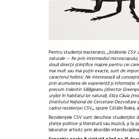
Pentru studenții masteranzi, „
întâlnirile CSV 
naturale — fie prin intermediul microscopului,
două direcții științifice majore pentru cei car
mai mult sau mai puțin exacte, sunt de import
caracterul holistic. Ne interesează să cunoașt
prin acumularea de experiență și informație. Am 
precum Valentin Sălăgeanu (director Greenpeace
urșilor în habitatul lor natural), Eliza Căui
(Institutul Național de Cercetare-Dezvoltare pen
cadrul rezidenței CSV
„, spune Cătălin Rulea, 
Rezidențele CSV sunt deschise studenților din
științe politice și literatură sau muzică, și î
laborator artisitc prin abordări interdisciplin