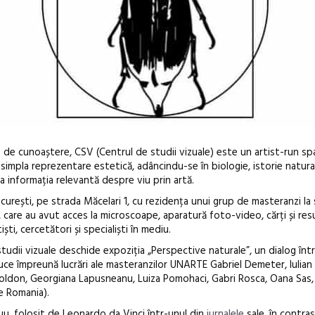
me de cunoaștere, CSV (Centrul de studii vizuale) este un artist-run spa
impla reprezentare estetică, adâncindu-se în biologie, istorie natura
za informația relevantă despre viu prin artă.
ucurești, pe strada Măcelari 1, cu rezidența unui grup de masteranzi la 
, care au avut acces la microscoape, aparatură foto-video, cărți și res
iști, cercetători și specialiști în mediu.
Open Call – 
studii vizuale deschide expoziția „Perspective naturale”, un dialog într
 aduce împreună lucrări ale masteranzilor UNARTE Gabriel Demeter, Iulian 
Awards 202
Holdon, Georgiana Lapusneanu, Luiza Pomohaci, Gabri Rosca, Oana Sas, 
e Romania).
u, folosit de Leonardo da Vinci într-unul din
jurnalele
sale, în contra