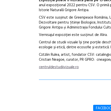
Expoziția poate fi vizitată până pe 15 dece
anul expozițional 2022 pentru CSV. O primă 
Istorie Naturală Grigore Antipa.
CSV este susținut de Greenpeace România, Uni
Dezvoltare pentru Științe Biologice, Institu
Grigore Antipa și Administrația Fondului Cultu
Vernisajul expoziției este susținut de Alira.
Centrul de studii vizuale își ține porțile desch
ecologie și etică, dintre ecosofie și estetică.
Cătălin Rulea, artist, fondator CSV: catalin@
Cristian Neagoe, curator, PR GPRO: cneago
centruldestudiivizuale.ro
FACEBO