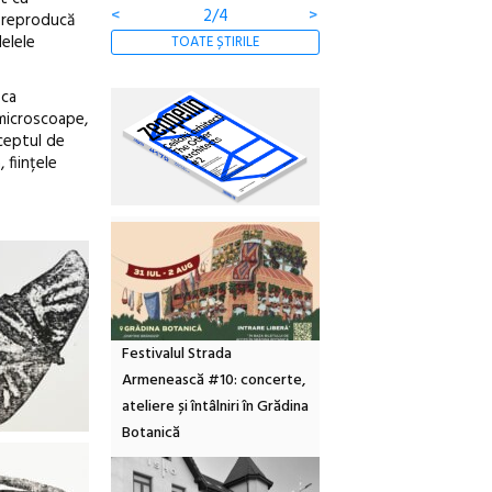
<
2/4
>
ă reproducă
delele
TOATE ȘTIRILE
 ca
 microscoape,
nceptul de
 ființele
Festivalul Strada
Armenească #10: concerte,
ateliere și întâlniri în Grădina
Botanică