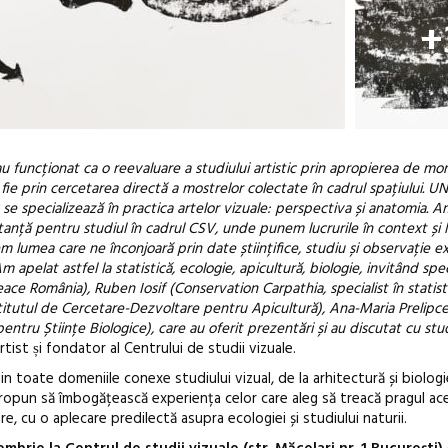
+
au funcționat ca o reevaluare a studiului artistic prin apropierea de mor
 fie prin cercetarea directă a mostrelor colectate în cadrul spațiului. 
e se specializează în practica artelor vizuale: perspectiva și anatomia. A
anță pentru studiul în cadrul CSV, unde punem lucrurile în context și
em lumea care ne înconjoară prin date științifice, studiu și observație e
apelat astfel la statistică, ecologie, apicultură, biologie, invitând speci
 România), Ruben Iosif (Conservation Carpathia, specialist în statistica
a (Institutul de Cercetare-Dezvoltare pentru Apicultură), Ana-Maria Prelipc
tru Științe Biologice), care au oferit prezentări și au discutat cu stude
artist și fondator al Centrului de studii vizuale.
 toate domeniile conexe studiului vizual, de la arhitectură și biologi
și propun să îmbogățească experiența celor care aleg să treacă pragul ac
are, cu o aplecare predilectă asupra ecologiei și studiului naturii.