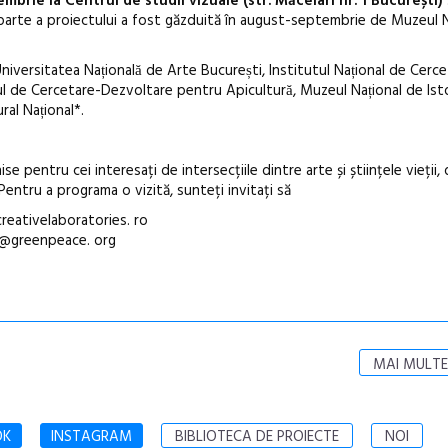
mbrie la Centrul de studii vizuale (str. Măcelari nr. 1 București)
parte a proiectului a fost găzduită în august-septembrie de Muzeul 
versitatea Națională de Arte București, Institutul Național de Cerc
tul de Cercetare-Dezvoltare pentru Apicultură, Muzeul Național de Isto
ral Național*.
ise pentru cei interesați de intersecțiile dintre arte și științele vieții,
 Pentru a programa o vizită, sunteți invitați să
creativelaboratories. ro
e@greenpeace. org
MAI MULTE
OK
INSTAGRAM
BIBLIOTECA DE PROIECTE
NOI