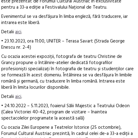
este prezentat de Forumul Cultural Austriac în exclusivitate
pentru a 33-a ediție a Festivalului Național de Teatru.
Evenimentul se va desfășura în limba engleză, fără traducere, iar
intrarea este liberă.
Detalii
aici
.
• 23.10.2023, ora 11:00, UNITER – Terasa Savart (Strada George
Enescu nr. 2-4)
Cu ocazia acestei expoziții, fotografa de teatru Christine de
Grancy propune o întâlnire-atelier dedicată fotografilor
profesioniști specializați în fotografia de teatru și studenților care
se formează în acest domeniu. Întâlnirea se va desfășura în limbile
română și germană, cu traducere în limba română. Intrarea este
liberă în limita locurilor disponibile.
Detalii
aici
.
• 24.10.2022 – 5.11.2023, foaierul Sălii Majestic a Teatrului Odeon
(Calea Victoriei 40-42, program de vizitare – înaintea
spectacolelor programate la această sală)
Cu ocazia Zilei Europene a Teatrelor Istorice (25 octombrie),
Forumul Cultural Austriac prezintă, în cadrul celei de-a 33-a ediții a