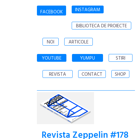
INSTAGRAM
FACEBOOK
BIBLIOTECA DE PROIECTE
NOI
ARTICOLE
YOUTUBE
YUMPU
STIRI
REVISTA
CONTACT
SHOP
Revista Zeppelin #178