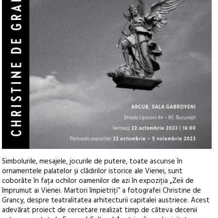
Simbolurile, mesajele, jocurile de putere, toate ascunse în
ornamentele palatelor și clădirilor istorice ale Vienei, sunt
coborâte în fața ochilor oamenilor de azi în expoziția „Zeii de
împrumut ai Vienei. Martori împietriți” a fotografei Christine de
Grancy, despre teatralitatea arhitecturii capitalei austriece. Acest
adevărat proiect de cercetare realizat timp de câteva decenii