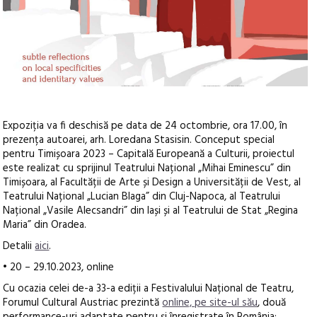
Expoziția va fi deschisă pe data de 24 octombrie, ora 17.00, în
prezența autoarei, arh. Loredana Stasisin. Conceput special
pentru Timișoara 2023 – Capitală Europeană a Culturii, proiectul
este realizat cu sprijinul Teatrului Național „Mihai Eminescu” din
Timișoara, al Facultății de Arte și Design a Universității de Vest, al
Teatrului Național „Lucian Blaga” din Cluj-Napoca, al Teatrului
Național „Vasile Alecsandri” din Iași și al Teatrului de Stat „Regina
Maria” din Oradea.
Detalii
aici
.
• 20 – 29.10.2023, online
Cu ocazia celei de-a 33-a ediții a Festivalului Național de Teatru,
Forumul Cultural Austriac prezintă
online, pe site-ul său
, două
performance-uri adaptate pentru și înregistrate în România: