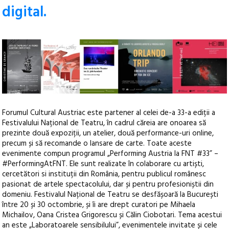
digital.
Forumul Cultural Austriac este partener al celei de-a 33-a ediții a
Festivalului Național de Teatru, în cadrul căreia are onoarea să
prezinte două expoziții, un atelier, două performance-uri online,
precum și să recomande o lansare de carte.
Toate aceste
evenimente compun programul „Performing Austria la FNT #33” –
#PerformingAtFNT. Ele sunt realizate în colaborare cu artiști,
cercetători si instituții din România, pentru publicul românesc
pasionat de artele spectacolului, dar și pentru profesioniștii din
domeniu. Festivalul Național de Teatru se desfășoară la București
între 20 și 30 octombrie, și îi are drept curatori pe Mihaela
Michailov, Oana Cristea Grigorescu și Călin Ciobotari. Tema acestui
an este „Laboratoarele sensibilului”, evenimentele invitate și cele