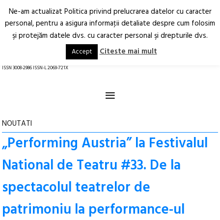
Ne-am actualizat Politica privind prelucrarea datelor cu caracter
Deschide
RO
EN
personal, pentru a asigura informaţii detaliate despre cum folosim
şi protejăm datele dvs. cu caracter personal şi drepturile dvs.
Arhitectură.
Oraș.
Societate.
Citeste mai mult
Accept
revistă online
ISSN 3008-2986 ISSN-L 2069-721X
≡
NOUTATI
„Performing Austria” la Festivalul
National de Teatru #33. De la
spectacolul teatrelor de
patrimoniu la performance-ul