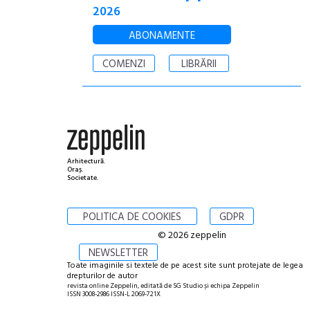
2026
ABONAMENTE
COMENZI
LIBRĂRII
Arhitectură.
Oraș.
Societate.
POLITICA DE COOKIES
GDPR
© 2026 zeppelin
NEWSLETTER
Toate imaginile si textele de pe acest site sunt protejate de legea
drepturilor de autor
revista online Zeppelin, editată de SG Studio și echipa Zeppelin
ISSN 3008-2986 ISSN-L 2069-721X