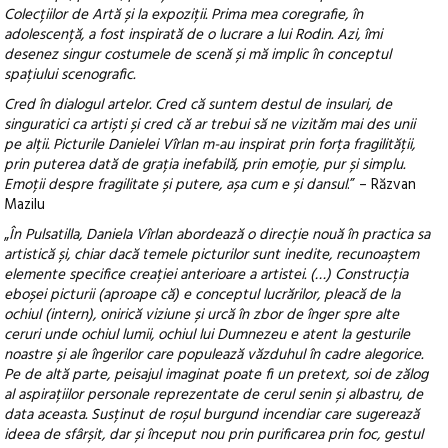
Colecțiilor de Artă și la expoziții. Prima mea coregrafie, în
adolescență, a fost inspirată de o lucrare a lui Rodin. Azi, îmi
desenez singur costumele de scenă și mă implic în conceptul
spațiului scenografic.
Cred în dialogul artelor. Cred că suntem destul de insulari, de
singuratici ca artiști și cred că ar trebui să ne vizităm mai des unii
pe alții. Picturile Danielei Vîrlan m-au inspirat prin forța fragilității,
prin puterea dată de grația inefabilă, prin emoție, pur și simplu.
Emoții despre fragilitate și putere, așa cum e și dansul
.” – Răzvan
Mazilu
„
În Pulsatilla, Daniela Vîrlan abordează o direcție nouă în practica sa
artistică și, chiar dacă temele picturilor sunt inedite, recunoaștem
elemente specifice creației anterioare a artistei. (…) Construcția
eboșei picturii (aproape că) e conceptul lucrărilor, pleacă de la
ochiul (intern), onirică viziune și urcă în zbor de înger spre alte
ceruri unde ochiul lumii, ochiul lui Dumnezeu e atent la gesturile
noastre și ale îngerilor care populează văzduhul în cadre alegorice.
Pe de altă parte, peisajul imaginat poate fi un pretext, soi de zălog
al aspirațiilor personale reprezentate de cerul senin și albastru, de
data aceasta. Susținut de roșul burgund incendiar care sugerează
ideea de sfârșit, dar și început nou prin purificarea prin foc, gestul