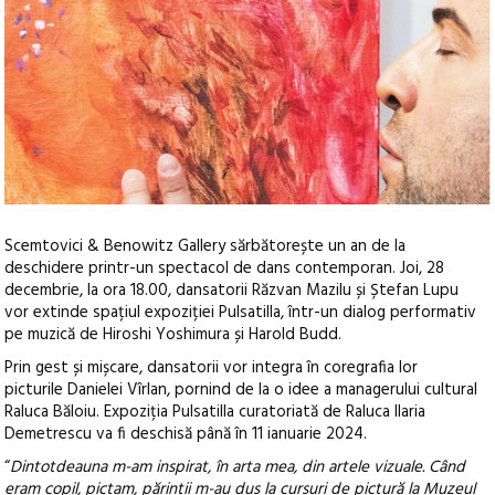
Scemtovici & Benowitz Gallery sărbătorește un an de la
deschidere printr-un spectacol de dans contemporan.
Joi, 28
decembrie, la ora 18.00, dansatorii Răzvan Mazilu și Ștefan Lupu
vor extinde spațiul expoziției Pulsatilla, într-un dialog performativ
pe muzică de Hiroshi Yoshimura și Harold Budd.
Prin gest și mișcare, dansatorii vor integra în coregrafia lor
picturile Danielei Vîrlan, pornind de la o idee a managerului cultural
Raluca Băloiu. Expoziția Pulsatilla curatoriată de Raluca Ilaria
Demetrescu va fi deschisă până în 11 ianuarie 2024.
“
Dintotdeauna m-am inspirat, în arta mea, din artele vizuale. Când
eram copil, pictam, părinții m-au dus la cursuri de pictură la Muzeul