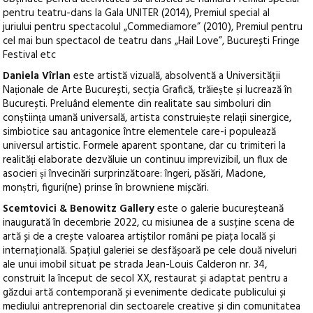
pentru teatru-dans la Gala UNITER (2014), Premiul special al
juriului pentru spectacolul „Commediamore” (2010), Premiul pentru
cel mai bun spectacol de teatru dans „Hail Love”, București Fringe
Festival etc
Daniela Vîrlan
este artistă vizuală, absolventă a Universității
Naṭionale de Arte București, secția Grafică, trăieṣte ṣi lucrează în
București. Preluând elemente din realitate sau simboluri din
conṣtiinṭa umană universală, artista construieṣte relaṭii sinergice,
simbiotice sau antagonice între elementele care-i populează
universul artistic. Formele aparent spontane, dar cu trimiteri la
realităṭi elaborate dezvăluie un continuu imprevizibil, un flux de
asocieri ṣi învecinări surprinzătoare: îngeri, păsări, Madone,
monṣtri, figuri(ne) prinse în browniene mișcări.
Scemtovici & Benowitz Gallery
este o galerie bucureșteană
inaugurată în decembrie 2022, cu misiunea de a susține scena de
artă și de a crește valoarea artiștilor români pe piața locală și
internațională. Spațiul galeriei se desfășoară pe cele două niveluri
ale unui imobil situat pe strada Jean-Louis Calderon nr. 34,
construit la început de secol XX, restaurat și adaptat pentru a
găzdui artă contemporană și evenimente dedicate publicului și
mediului antreprenorial din sectoarele creative și din comunitatea