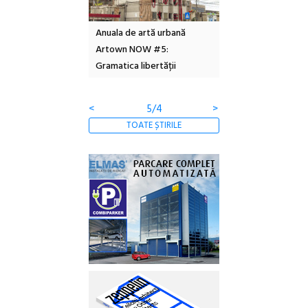
ul Strada
Anuala de artă urbană
Festivalul Cinemas
scă #10: concerte,
Artown NOW #5:
revine la Eforie Sud 
și întâlniri în Grădina
Gramatica libertății
ediție
ă
<
5/4
>
TOATE ȘTIRILE