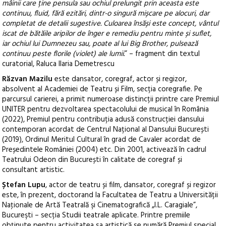
mâinii care ține pensula sau ochiul prelungit prin aceasta este
continuu, fluid, fără ezitări, dintr-o singură mișcare pe alocuri, dar
completat de detalii sugestive. Culoarea însăși este concept, vântul
iscat de bătăile aripilor de înger e remediu pentru minte și suflet,
iar ochiul lui Dumnezeu sau, poate al lui Big Brother, pulsează
continuu peste florile (violet) ale lumii.
” – fragment din textul
curatorial, Raluca Ilaria Demetrescu
Răzvan Mazilu
este dansator, coregraf, actor și regizor,
absolvent al Academiei de Teatru și Film, secția coregrafie. Pe
parcursul carierei, a primit numeroase distincții printre care Premiul
UNITER pentru dezvoltarea spectacolului de musical în România
(2022), Premiul pentru contribuția adusă construcției dansului
contemporan acordat de Centrul Național al Dansului București
(2019), Ordinul Meritul Cultural în grad de Cavaler acordat de
Președintele României (2004) etc. Din 2001, activează în cadrul
Teatrului Odeon din București în calitate de coregraf și
consultant artistic.
Ștefan Lupu
, actor de teatru și film, dansator, coregraf și regizor
este, în prezent, doctorand la Facultatea de Teatru a Universității
Naţionale de Artă Teatrală şi Cinematografică „I.L. Caragiale”,
Bucureşti – secția Studii teatrale aplicate. Printre premiile
obținute pentru activitatea sa artistică se numără Premiul special