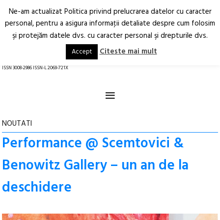
Ne-am actualizat Politica privind prelucrarea datelor cu caracter
Deschide
RO
EN
personal, pentru a asigura informaţii detaliate despre cum folosim
şi protejăm datele dvs. cu caracter personal şi drepturile dvs.
Arhitectură.
Oraș.
Societate.
Citeste mai mult
Accept
revistă online
ISSN 3008-2986 ISSN-L 2069-721X
≡
NOUTATI
Performance @ Scemtovici &
Benowitz Gallery – un an de la
deschidere