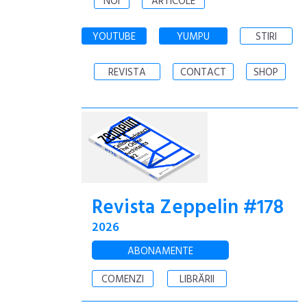
NOI
ARTICOLE
YOUTUBE
YUMPU
STIRI
REVISTA
CONTACT
SHOP
Revista Zeppelin #178
2026
ABONAMENTE
COMENZI
LIBRĂRII