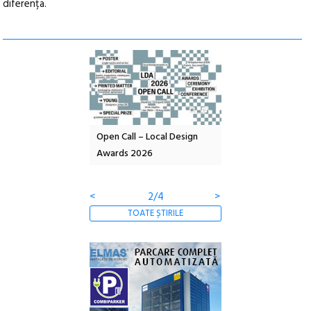
diferența.
nd: POELANDA – parc
Open Call – Local Design
Anuala de artă urba
e și co-creație
Awards 2026
Artown NOW #5:
Gramatica libertății
<
2/4
>
TOATE ȘTIRILE