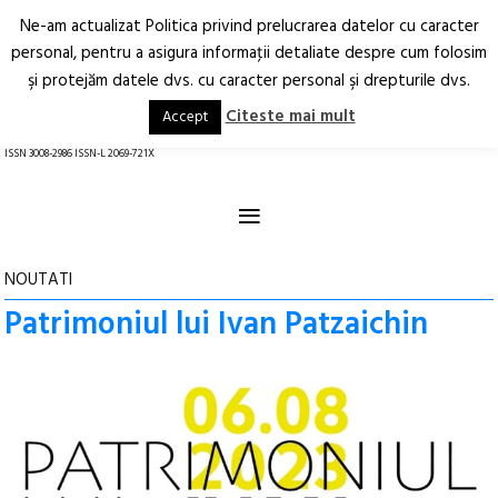
Ne-am actualizat Politica privind prelucrarea datelor cu caracter
Deschide
RO
EN
personal, pentru a asigura informaţii detaliate despre cum folosim
şi protejăm datele dvs. cu caracter personal şi drepturile dvs.
Arhitectură.
Oraș.
Societate.
Citeste mai mult
Accept
revistă online
ISSN 3008-2986 ISSN-L 2069-721X
≡
NOUTATI
Patrimoniul lui Ivan Patzaichin