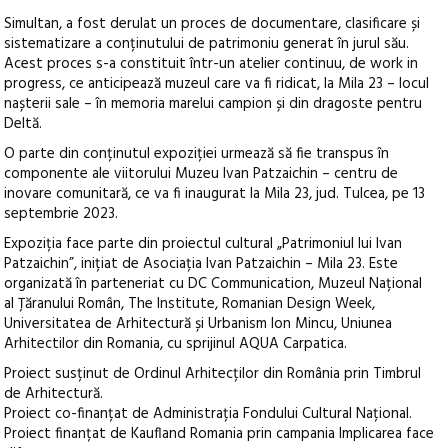
Simultan, a fost derulat un proces de documentare, clasificare și
sistematizare a conținutului de patrimoniu generat în jurul său.
Acest proces s-a constituit într-un atelier continuu, de work in
progress, ce anticipează muzeul care va fi ridicat, la Mila 23 – locul
nașterii sale – în memoria marelui campion și din dragoste pentru
Deltă.
O parte din conținutul expoziției urmează să fie transpus în
componente ale viitorului Muzeu Ivan Patzaichin – centru de
inovare comunitară, ce va fi inaugurat la Mila 23, jud. Tulcea, pe 13
septembrie 2023.
Expoziția face parte din proiectul cultural „Patrimoniul lui Ivan
Patzaichin”, inițiat de Asociația Ivan Patzaichin – Mila 23. Este
organizată în parteneriat cu DC Communication, Muzeul Național
al Țăranului Român, The Institute, Romanian Design Week,
Universitatea de Arhitectură și Urbanism Ion Mincu, Uniunea
Arhitectilor din Romania, cu sprijinul AQUA Carpatica.
Proiect susținut de Ordinul Arhitecților din România prin Timbrul
de Arhitectură.
Proiect co-finanțat de Administrația Fondului Cultural Național.
Proiect finanțat de Kaufland Romania prin campania Implicarea face