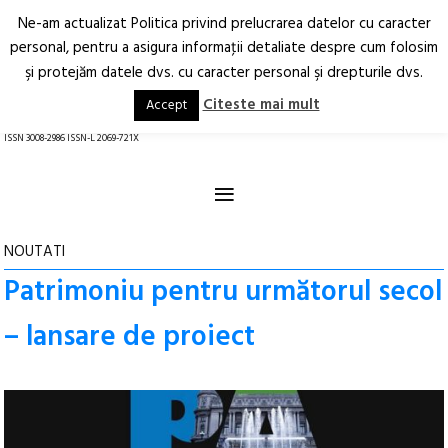
Ne-am actualizat Politica privind prelucrarea datelor cu caracter
Deschide
RO
EN
personal, pentru a asigura informaţii detaliate despre cum folosim
şi protejăm datele dvs. cu caracter personal şi drepturile dvs.
Arhitectură.
Oraș.
Societate.
Citeste mai mult
Accept
revistă online
ISSN 3008-2986 ISSN-L 2069-721X
≡
NOUTATI
Patrimoniu pentru următorul secol
– lansare de proiect