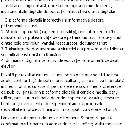
prezentată o suită de instrumente folosite în derularea campaniei
– realitatea augmentată, noile tehnologii și forme de media,
instrumentele digitale de educație interactivă și arta digitală:
1. O platformă digitală interactivă și informativă despre
patrimoniul cultural
2. Mobile app cu AR (augmented reality), prin intermediul căreia
utilizatorul va putea învăța despre patrimoniu, asumându-și unul
dintre cele trei roluri: vandal, restaurator, documentarist
3. 7 filmulețe de documentare a situației din prezent a clădirilor cu
semnificație istorică din România
4. Un manual digital interactiv, de educație nonformală, dedicat
elevilor
Bazată pe rezultatele unui studiu sociologic privind atitudinea
adolescenților față de patrimoniul cultural, campania va fi derulată
în mediul online, cu accent pe canalele de social media preferate
de publicul țintă, prin platforma digitală și canalele media, dar și
offline, prin: tururi ghidate de redescoperire a orașului, treasure
hunt-uri și evenimente de experimentare cu produsele
dezvoltate în proiect în mijlocul unor spații cu valoare istorică.
Lansarea va fi urmată de un vin d’honneur. Sunteți rugați să
confirmați participarea, la adresa de e-mail: office@culturadata.ro