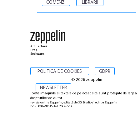
COMENZI
LIBRĂRII
Arhitectură.
Oraș.
Societate.
POLITICA DE COOKIES
GDPR
© 2026 zeppelin
NEWSLETTER
Toate imaginile si textele de pe acest site sunt protejate de legea
drepturilor de autor
revista online Zeppelin, editată de SG Studio și echipa Zeppelin
ISSN 3008-2986 ISSN-L 2069-721X