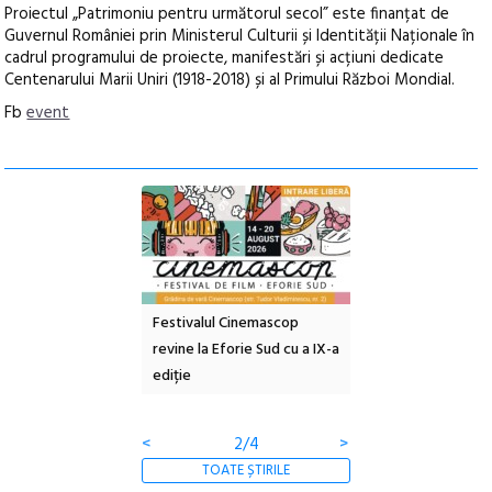
Proiectul „Patrimoniu pentru următorul secol” este finanțat de
Guvernul României prin Ministerul Culturii și Identității Naționale în
cadrul programului de proiecte, manifestări și acțiuni dedicate
Centenarului Marii Uniri (1918-2018) și al Primului Război Mondial.
Fb
event
e artă urbană
Festivalul Cinemascop
Sleeping Beauties l
 NOW #5:
revine la Eforie Sud cu a IX-a
dulceață de amintiri
a libertății
ediție
borcan, o cameră ob
clătite cu apă miner
<
2/4
>
TOATE ȘTIRILE