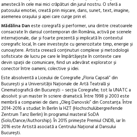
amestecă în cele mai mici crăpături din jurul nostru. O sferă a
patosului emotiei, creată prin mișcare, dans, sunet, text, imagine,
asemenea orașului și apei care curge prin el.
Mădălina Dan
este coregrafă și performer, una dintre creatoarele
consacrate în dansul contemporan din România, activă pe scenele
internaționale, dar și foarte prezentă și implicată în contextul
coregrafic local, în care investește cu generozitate timp, energie și
cunoaștere. Artista creează conținuturi complexe și metodologii
sofisticate de lucru pe care le împărtășește în contexte care
devin spații de comunicare, fiind un adevărat explorator și
conector între oameni, colective și idei.
Este absolventă a Liceului de Coregrafie „Floria Capsali” din
București și a Universităţii Naţionale de Artă Teatrală și
Cinematografică din București – secţia Coregrafie; tot la UNATC a
absolvit și un master în scriere dramatică. Între 1998 și 2003 este
membră a companiei de dans „Oleg Danovski” din Constanţa. Între
2014-2016 a studiat în Berlin la HZT (Hochschulübergreifende
Zentrum Tanz Berlin) în programul masteral SoDA
(Solo/Dance/Authorship). În 2015 primește Premiul CNDB, iar în
2016 este Artistă asociată a Centrului Național al Dansului
București.