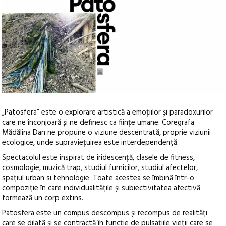
„Patosfera” este o explorare artistică a emoțiilor și paradoxurilor
care ne înconjoară și ne definesc ca ființe umane. Coregrafa
Mădălina Dan ne propune o viziune descentrată, proprie viziunii
ecologice, unde supraviețuirea este interdependență.
Spectacolul este inspirat de iridescență, clasele de fitness,
cosmologie, muzică trap, studiul furnicilor, studiul afectelor,
spațiul urban si tehnologie. Toate acestea se îmbină într-o
compoziție în care individualitățile și subiectivitatea afectivă
formează un corp extins.
Patosfera este un compus descompus și recompus de realități
care se dilată și se contractă în funcție de pulsațiile vieții care se