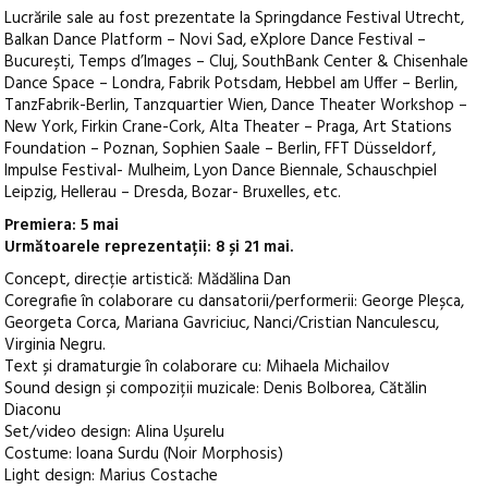
Lucrările sale au fost prezentate la Springdance Festival Utrecht,
Balkan Dance Platform – Novi Sad, eXplore Dance Festival –
București, Temps d’Images – Cluj, SouthBank Center & Chisenhale
Dance Space – Londra, Fabrik Potsdam, Hebbel am Uffer – Berlin,
TanzFabrik-Berlin, Tanzquartier Wien, Dance Theater Workshop –
New York, Firkin Crane-Cork, Alta Theater – Praga, Art Stations
Foundation – Poznan, Sophien Saale – Berlin, FFT Düsseldorf,
Impulse Festival- Mulheim, Lyon Dance Biennale, Schauschpiel
Leipzig, Hellerau – Dresda, Bozar- Bruxelles, etc.
Premiera: 5 mai
Următoarele reprezentații: 8 și 21 mai.
Concept, direcție artistică: Mădălina Dan
Coregrafie în colaborare cu dansatorii/performerii: George Pleșca,
Georgeta Corca, Mariana Gavriciuc, Nanci/Cristian Nanculescu,
Virginia Negru.
Text și dramaturgie în colaborare cu: Mihaela Michailov
Sound design și compoziții muzicale: Denis Bolborea, Cătălin
Diaconu
Set/video design: Alina Ușurelu
Costume: Ioana Surdu (Noir Morphosis)
Light design: Marius Costache