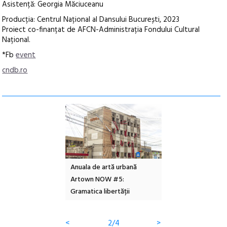
Asistență: Georgia Măciuceanu
Producția: Centrul Național al Dansului București, 2023
Proiect co-finanțat de AFCN-Administrația Fondului Cultural
Național.
*Fb
event
cndb.ro
l – Local Design
Anuala de artă urbană
Festivalul Cinemas
 2026
Artown NOW #5:
revine la Eforie Sud 
Gramatica libertății
ediție
<
2/4
>