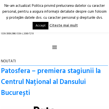
Ne-am actualizat Politica privind prelucrarea datelor cu caracter
Deschide
RO
EN
personal, pentru a asigura informaţii detaliate despre cum folosim
şi protejăm datele dvs. cu caracter personal şi drepturile dvs.
Arhitectură.
Oraș.
Societate.
Citeste mai mult
Accept
revistă online
ISSN 3008-2986 ISSN-L 2069-721X
≡
NOUTATI
Patosfera – premiera stagiunii la
Centrul Național al Dansului
București