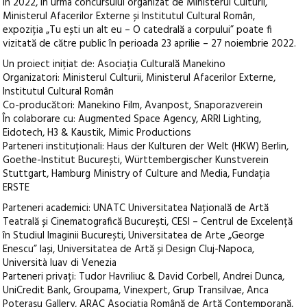
în 2022, în urma concursului organizat de Ministerul Culturii,
Ministerul Afacerilor Externe și Institutul Cultural Român,
expoziția „Tu ești un alt eu – O catedrală a corpului” poate fi
vizitată de către public în perioada 23 aprilie – 27 noiembrie 2022.
Un proiect inițiat de: Asociația Culturală Manekino
Organizatori: Ministerul Culturii, Ministerul Afacerilor Externe,
Institutul Cultural Român
Co-producători: Manekino Film, Avanpost, Snaporazverein
În colaborare cu: Augmented Space Agency, ARRI Lighting,
Eidotech, H3 & Kaustik, Mimic Productions
Parteneri instituționali: Haus der Kulturen der Welt (HKW) Berlin,
Goethe-Institut București, Württembergischer Kunstverein
Stuttgart, Hamburg Ministry of Culture and Media, Fundația
ERSTE
Parteneri academici: UNATC Universitatea Națională de Artă
Teatrală și Cinematografică București, CESI – Centrul de Excelență
în Studiul Imaginii București, Universitatea de Arte „George
Enescu” Iași, Universitatea de Artă și Design Cluj-Napoca,
Università Iuav di Venezia
Parteneri privați: Tudor Havriliuc & David Corbell, Andrei Dunca,
UniCredit Bank, Groupama, Vinexpert, Grup Transilvae, Anca
Poterașu Gallery, ARAC Asociaţia Română de Artă Contemporană,