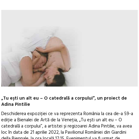
„Tu ești un alt eu – O catedrală a corpului”, un proiect de
Adina Pintilie
Deschiderea expoziției ce va reprezenta România la cea de-a 59-a
ediție a Bienalei de Artă de la Veneția, „Tu ești un alt eu – O
catedrală a corpului”, a artistei și regizoarei Adina Pintilie, va avea
loc în data de 21 aprilie 2022, la Pavilionul României din Giardini
della Biennale, la ora locală 17:15.
Evenimentul va fi urmat de