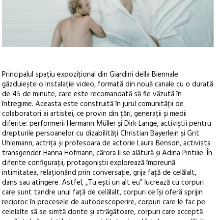
Principalul spațiu expozițional din Giardini della Biennale
găzduiește o instalație video, formată din nouă canale cu o durată
de 45 de minute, care este recomandată să fie văzută în
întregime. Aceasta este construită în jurul comunității de
colaboratori ai artistei, ce provin din țări, generații și medii
diferite: performerii Hermann Müller și Dirk Lange, activiștii pentru
drepturile persoanelor cu dizabilități Christian Bayerlein și Grit
Uhlemann, actrița și profesoara de actorie Laura Benson, activista
transgender Hanna Hofmann, cărora li se alătură și Adina Pintilie. În
diferite configurații, protagoniștii explorează împreună
intimitatea, relaționând prin conversație, grija față de celălalt,
dans sau atingere. Astfel, „Tu ești un alt eu” lucrează cu corpuri
care sunt tandre unul față de celălalt, corpuri ce își oferă sprijin
reciproc în procesele de autodescoperire, corpuri care le fac pe
celelalte să se simtă dorite și atrăgătoare, corpuri care acceptă