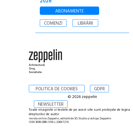
2026
ABONAMENTE
COMENZI
LIBRĂRII
Arhitectură.
Oraș.
Societate.
POLITICA DE COOKIES
GDPR
© 2026 zeppelin
NEWSLETTER
Toate imaginile si textele de pe acest site sunt protejate de legea
drepturilor de autor
revista online Zeppelin, editată de SG Studio și echipa Zeppelin
ISSN 3008-2986 ISSN-L 2069-721X