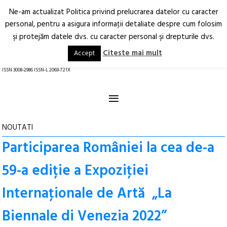
Ne-am actualizat Politica privind prelucrarea datelor cu caracter
Deschide
RO
EN
personal, pentru a asigura informaţii detaliate despre cum folosim
şi protejăm datele dvs. cu caracter personal şi drepturile dvs.
Arhitectură.
Oraș.
Societate.
Citeste mai mult
Accept
revistă online
ISSN 3008-2986 ISSN-L 2069-721X
≡
NOUTATI
Participarea României la cea de-a
59-a ediție a Expoziţiei
Internaţionale de Artă „La
Biennale di Venezia 2022”