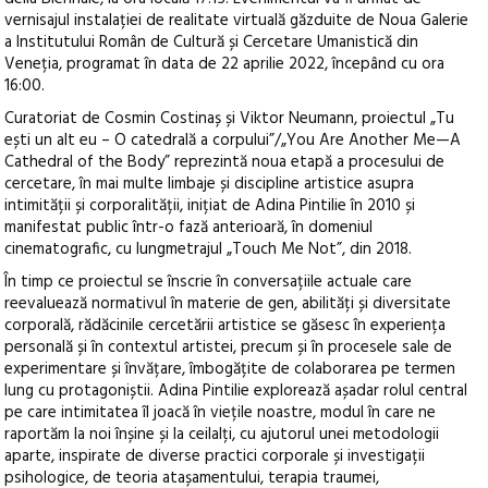
vernisajul instalației de realitate virtuală găzduite de Noua Galerie
a Institutului Român de Cultură și Cercetare Umanistică din
Veneția, programat în data de 22 aprilie 2022, începând cu ora
16:00.
Curatoriat de Cosmin Costinaș și Viktor Neumann, proiectul „Tu
ești un alt eu – O catedrală a corpului”/„You Are Another Me—A
Cathedral of the Body” reprezintă noua etapă a procesului de
cercetare, în mai multe limbaje și discipline artistice asupra
intimității și corporalității, inițiat de Adina Pintilie în 2010 și
manifestat public într-o fază anterioară, în domeniul
cinematografic, cu lungmetrajul „Touch Me Not”, din 2018.
În timp ce proiectul se înscrie în conversațiile actuale care
reevaluează normativul în materie de gen, abilități și diversitate
corporală, rădăcinile cercetării artistice se găsesc în experiența
personală și în contextul artistei, precum și în procesele sale de
experimentare și învățare, îmbogățite de colaborarea pe termen
lung cu protagoniștii. Adina Pintilie explorează așadar rolul central
pe care intimitatea îl joacă în viețile noastre, modul în care ne
raportăm la noi înșine și la ceilalți, cu ajutorul unei metodologii
aparte, inspirate de diverse practici corporale și investigații
psihologice, de teoria atașamentului, terapia traumei,