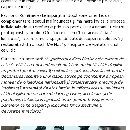
conflictele în relațiile lor ca modalitate de a-l înțelege pe celălalt,
ca pe sine însuși.
Pavilionul României este împărțit în două zone diferite, dar
complementare: spațiul mai întunecat și mai mare invită la procese
individuale de autoreflecție printr-o porozitate a ecranului dintre
protagoniști și public. O încăpere mai mică, de această dată
luminoasă, face referire la spațiul de autodescoperire colectivă și
restaurativă din „Touch Me Not” și îi expune pe vizitatori unul
celuilalt.
Curatorii mai apreciază că „
proiectul Adinei Pintilie este extrem de
actual: astăzi, corpul a redevenit un ‘câmp de luptă’ al ideologiilor,
un pretext pentru anxietăți culturale și politice, duse la extrem de
declanșarea recentă a unui război atroce pe continentul european,
motivat de o ideologie naționalistă și conservatoare, precum și de
intoleranță extremă și de etos fascist. În mijlocul acestui reviriment
al ideologiilor de dreapta din întreaga lume, accelerate și de
pandemie, Pintilie își imaginează un loc pentru transgresarea
barierelor ce ne despart și înlocuirea lor cu afecțiune și
devotament reciproc
.”