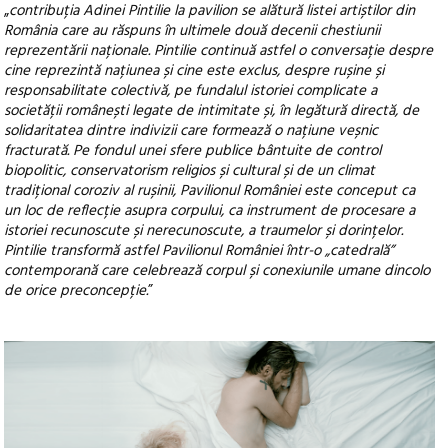
„
contribuția Adinei Pintilie la pavilion se alătură listei artiștilor din
România care au răspuns în ultimele două decenii chestiunii
reprezentării naționale. Pintilie continuă astfel o conversație despre
cine reprezintă națiunea și cine este exclus, despre rușine și
responsabilitate colectivă, pe fundalul istoriei complicate a
societății românești legate de intimitate și, în legătură directă, de
solidaritatea dintre indivizii care formează o națiune veșnic
fracturată. Pe fondul unei sfere publice bântuite de control
biopolitic, conservatorism religios și cultural și de un climat
tradițional coroziv al rușinii, Pavilionul României este conceput ca
un loc de reflecție asupra corpului, ca instrument de procesare a
istoriei recunoscute și nerecunoscute, a traumelor și dorințelor.
Pintilie transformă astfel Pavilionul României într-o „catedrală”
contemporană care celebrează corpul și conexiunile umane dincolo
de orice preconcepție.
”