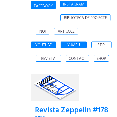
INSTAGRAM
FACEBOOK
BIBLIOTECA DE PROIECTE
NOI
ARTICOLE
YOUTUBE
YUMPU
STIRI
REVISTA
CONTACT
SHOP
Revista Zeppelin #178