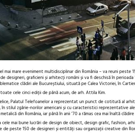
l mai mare eveniment multidisciplinar din România – va reuni peste 1
e designeri, graficieni și arhitecți români și va fi deschisă în perioada 
ematice clădiri ale Bucureștiului, situată pe Calea Victoriei, în Cartier
 toate cele cinci ediții de până acum, de arh. Attila Kim.
elice, Palatul Telefoanelor a reprezentat un punct de cotitură al arhit
n stilul zgârie-norilor americani și cu caracteristici reprezentative ale 
Open Call – 
metalică din România, iar până în anii ’70 a rămas cea mai înaltă clădire
Awards 202
le mai bune lucrări de design de obiect, design grafic, fashion, arhi
e de peste 150 de designeri și entități sau organizații creative din Ro