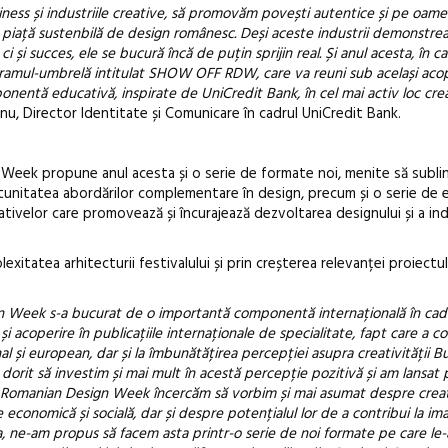
ness și industriile creative, să promovăm povești autentice și pe oamen
 piață sustenbilă de design românesc. Deși aceste industrii demonstre
i și succes, ele se bucură încă de puțin sprijin real. Și anul acesta, în 
ramul-umbrelă intitulat SHOW OFF RDW, care va reuni sub același acop
entă educativă, inspirate de UniCredit Bank, în cel mai activ loc crea
u, Director Identitate și Comunicare în cadrul UniCredit Bank.
!
 Week propune anul acesta și o serie de formate noi, menite să subli
portunitatea abordărilor complementare în design, precum și o serie d
țiativelor care promovează și încurajează dezvoltarea designului și a ind
xitatea arhitecturii festivalului și prin creșterea relevanței proiectulu
n Week s-a bucurat de o importantă componentă internațională în cad
și acoperire în publicațiile internaționale de specialitate, fapt care a co
al și european, dar și la îmbunătățirea percepției asupra creativității B
dorit să investim și mai mult în acestă percepție pozitivă și am lansat 
a a Romanian Design Week încercăm să vorbim și mai asumat despre creat
economică și socială, dar și despre potențialul lor de a contribui la ima
ta, ne-am propus să facem asta printr-o serie de noi formate pe care le