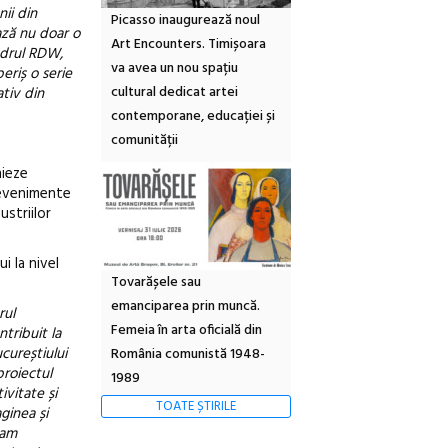
ii din
Picasso inaugurează noul
ază nu doar o
Art Encounters. Timișoara
cadrul RDW,
va avea un nou spațiu
eriș o serie
cultural dedicat artei
tiv din
contemporane, educației și
comunității
nieze
e evenimente
ustriilor
i la nivel
Tovarășele sau
emanciparea prin muncă.
rul
Femeia în arta oficială din
ntribuit la
ucureștiului
România comunistă 1948-
proiectul
1989
ivitate și
TOATE ȘTIRILE
ginea și
-am