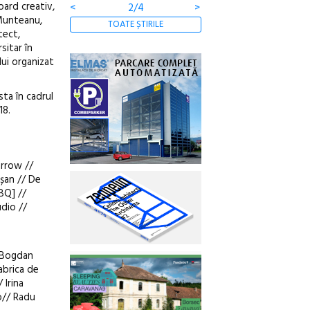
oard creativ,
<
3/4
>
 Munteanu,
TOATE ȘTIRILE
tect,
sitar în
lui organizat
ta în cadrul
18.
arrow //
șan // De
BQ] //
dio //
/ Bogdan
abrica de
 Irina
o// Radu