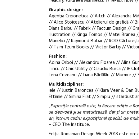
Teacă și Andreea Marinescu // re-act now // 
Graphic design:
Agenția Creionetica // Aitch // Alexandra Mi
// Alice Stoicescu // Atelierul de grafică //
Diana Barbu // Fabrik // Factum Design // Gr
Illustration // Kinga Tomos // Matei Branea /
Manelici // Raymond Bobar // ROD Cărturești
// Tzim Tzum Books // Victor Bartiș // Vict
Fashion:
Adina Orboi // Alexandru Floarea // Alina Gu
Tincu // Chic Utility // Claudiu Burca // IE C
Lena Criveanu // Liana Bădălău // Murmur //
Multidisciplinar:
iele // Justin Baroncea // Klara Veer & Dan B
Eftimie // Simina Filat // Simplu // stardust a
„
Expoziția centrală este, la fiecare ediție a 
se dezvoltă și se maturizează, dar și un prete
an, într-un cadru expozițional special, de mult
– CEO The Institute.
Ediţia Romanian Design Week 2018 este preze