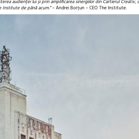
terea audienței lui și prin amplificarea sinergiilor din Cartierul Creativ, 
e Institute de până acum.”
– Andrei Borțun – CEO The Institute.