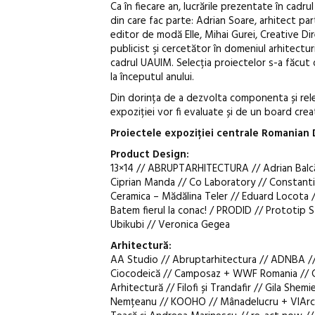
Ca în fiecare an, lucrările prezentate în cadr
din care fac parte: Adrian Soare, arhitect 
editor de modă Elle, Mihai Gurei, Creative Di
publicist şi cercetător în domeniul arhitecturi
cadrul UAUIM. Selecția proiectelor s-a făcut 
la începutul anului.
Din dorința de a dezvolta componenta și rele
expoziției vor fi evaluate și de un board creat
Proiectele expoziției centrale Romanian
Product Design:
13×14 // ABRUPTARHITECTURA // Adrian Balcă
Ciprian Manda // Co Laboratory // Constanti
Ceramica – Mădălina Teler // Eduard Locota 
Batem fierul la conac! / PRODID // Prototip
Ubikubi // Veronica Gegea
Arhitectură:
AA Studio // Abruptarhitectura // ADNBA // A
Ciocodeică // Camposaz + WWF Romania // Cre
Arhitectură // Filofi și Trandafir // Gila Shem
Nemțeanu // KOOHO // Mânadelucru + VIArchi