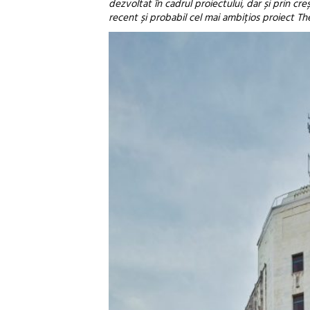
dezvoltat în cadrul proiectului, dar și prin creș
recent și probabil cel mai ambițios proiect Th