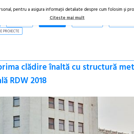
rsonal, pentru a asigura informaţii detaliate despre cum folosim şi pr
Citeste mai mult
ARTICOLE
STIRI
REVISTA PRINT
CONTACT
E PROIECTE
prima clădire înaltă cu structură met
ală RDW 2018