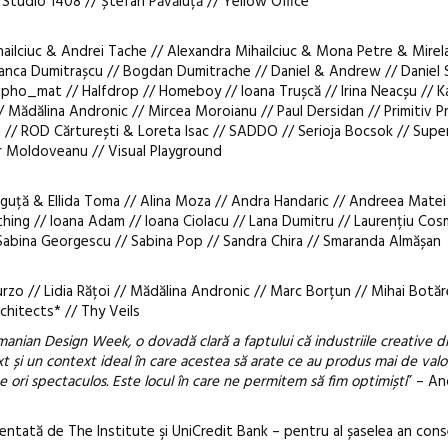
Studio 1408 // Ștefan Păvăluță // Yellow Office
hailciuc & Andrei Tache // Alexandra Mihailciuc & Mona Petre & Mire
 Bianca Dumitrașcu // Bogdan Dumitrache // Daniel & Andrew // Daniel 
apho_mat // Halfdrop // Homeboy // Ioana Trușcă // Irina Neacșu // 
/ Mădălina Andronic // Mircea Moroianu // Paul Dersidan // Primitiv P
 // ROD Cărturești & Loreta Isac // SADDO // Serioja Bocsok // Sup
or Moldoveanu // Visual Playground
rguță & Ellida Toma // Alina Moza // Andra Handaric // Andreea Mate
lothing // Ioana Adam // Ioana Ciolacu // Lana Dumitru // Laurențiu Cos
 Sabina Georgescu // Sabina Pop // Sandra Chira // Smaranda Almășan
urzo // Lidia Rățoi // Mădălina Andronic // Marc Borțun // Mihai Botăr
rchitects* // Thy Veils
Romanian Design Week, o dovadă clară a faptului că industriile creative 
xt și un context ideal în care acestea să arate ce au produs mai de valo
e ori spectaculos. Este locul în care ne permitem să fim optimiști
” – An
ntată de The Institute şi UniCredit Bank – pentru al șaselea an cons