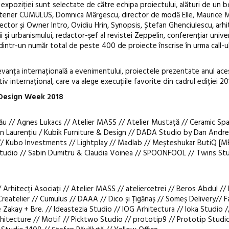
ul expoziției sunt selectate de către echipa proiectului, alături de un b
partener CUMULUS, Domnica Mărgescu, director de modă Elle, Maurice
rector și Owner Intro, Ovidiu Hrin, Synopsis, Ștefan Ghenciulescu, arhi
i şi urbanismului, redactor-şef al revistei Zeppelin, conferenţiar univer
dintr-un număr total de peste 400 de proiecte înscrise în urma call-u
vanța internațională a evenimentului, proiectele prezentate anul aces
iv internațional, care va alege execuțiile favorite din cadrul ediției 20
 Design Week 2018
u // Agnes Lukacs // Atelier MASS // Atelier Mustață // Ceramic Sp
n Laurențiu / Kubik Furniture & Design // DADA Studio by Dan Andre
// Kubo Investments // Lightplay // Madlab // Meșteshukar ButiQ [M
 Studio // Sabin Dumitru & Claudia Voinea // SPOONFOOL // Twins Stu
rhitecți Asociați // Atelier MASS // ateliercetrei // Beros Abdul /
atelier // Cumulus // DAAA // Dico și Țigănaș // Someș Delivery// F
ie Zakay + Bre. // Ideastezia Studio // IOG Arhitectura // Ioka Studio //
tecture // Motif // Picktwo Studio // prototip9 // Prototip Studi