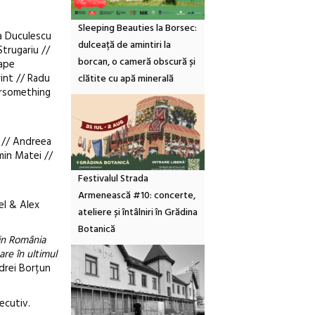
Sleeping Beauties la Borsec:
la Duculescu
dulceață de amintiri la
Strugariu //
borcan, o cameră obscură și
Kape
rint // Radu
clătite cu apă minerală
ersomething
i // Andreea
min Matei //
Festivalul Strada
Armenească #10: concerte,
el & Alex
ateliere și întâlniri în Grădina
Botanică
din România
are în ultimul
drei Borțun
ecutiv.