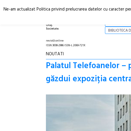
Ne-am actualizat Politica privind prelucrarea datelor cu caracter pe
Arhitectură.
NOI
Oraș.
Societate.
BIBLIOTECA D
revistă online
ISSN 3008-2986 ISSN-L 2069-721X
NOUTATI
Palatul Telefoanelor – 
găzdui expoziția centr