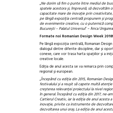
„
Ne dorim să fim o punte între mediul de busi
spatele acestora și, împreună, să dezvoltăm o
capacitate mare de inovație prin creativitate, c
pe lângă expoziția centrală propunem și prog
de evenimente creative, cu o puternică compon
București – Palatul Universul
” – Anca Ungurean
Formate noi Romanian Design Week 2018
Pe lângă expoziția centrală, Romanian Design
dialogul dintre diferite discipline, dar și o
conexe, care vor trasa harta spațiilor și a ini
creative locale.
Ediția de anul acesta se va remarca prin comple
regional și european.
„
Începând cu ediția din 2015, Romanian Desig
festivalului și a reușit să capete multă atenție 
creșterea relevanței proiectului la nivel region
în general. Începând cu ediția din 2017, ne-am 
Cartierul Creativ, iar la ediția de anul acest
inovație, privite ca instrumente de dezvoltare 
dezvoltarea unui oraș. La ediția de anul aces