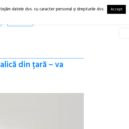
otejăm datele dvs. cu caracter personal şi drepturile dvs.
Accept
RO
EN
SHOP
Deschide
alică din țară – va