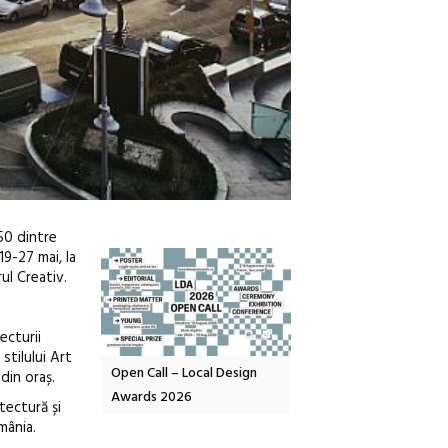
50 dintre
19-27 mai, la
ul Creativ.
ecturii
stilului Art
Local Design
Anuala de artă urbană
Festivalul Cinemascop
 din oraș.
6
Artown NOW #5:
revine la Eforie Sud cu a
tectură și
Gramatica libertății
ediție
mânia.