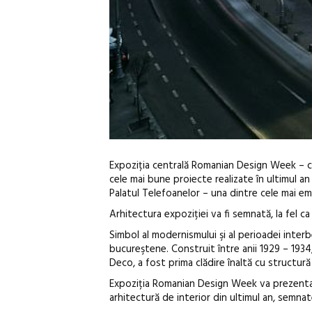
Expoziția centrală Romanian Design Week – ce
cele mai bune proiecte realizate în ultimul an d
Palatul Telefoanelor – una dintre cele mai embl
Arhitectura expoziției va fi semnată, la fel ca
Simbol al modernismului şi al perioadei interb
bucureştene. Construit între anii 1929 – 1934, î
Deco, a fost prima clădire înaltă cu structură 
Expoziția Romanian Design Week va prezenta ce
arhitectură de interior din ultimul an, semnat