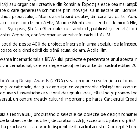
tăți sau organizații creative din România. Expoziția este cea mai ampl
ate și care generează schimbare prin inovație. Ca în fiecare an, lucrări
chipa proiectului, alături de un board creativ, din care fac parte: Adr
u – director de modă Elle, Maurice Munteanu – editor de modă Elle,
in – Synopsis, Ștefan Ghenciulescu – arhitect, publicist şi cercetător
evistei Zeppelin, conferenţiar universitar în cadrul UAUIM.
 total de peste 400 de proiecte înscrise în urma apelului de la începu
 toate cele cinci ediții de până acum, de arh. Attila Kim.
vanța internațională a RDW-ului, proiectele prezentate anul acesta î
iv internațional, care va alege execuțiile favorite din cadrul ediției 20
ubi Young Design Awards
(UYDA) și va propune o selecție a celor mai
ve și vocaționale, dar și o expoziție ce va prezenta câștigătorii concur
pune să investigheze viitorul designului local, căutând și promovând
iversul, un centru creativ cultural important pe harta Cartierului Creati
lă a festivalului, propunând o selecție de obiecte de design române
e la obiecte de mobilier, decorațiuni, cărți, accesorii, bijuterii și până
lecția produselor care vor fi disponibile în cadrul acestui Concept Store