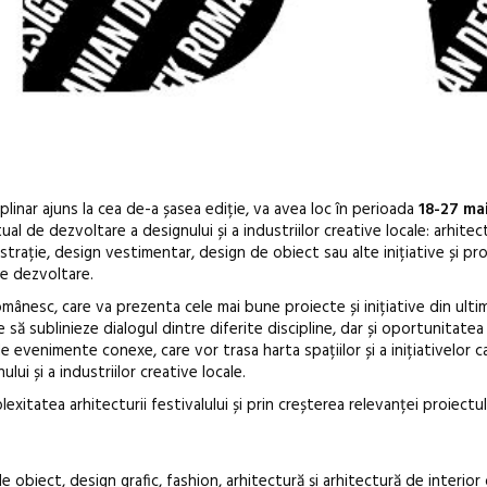
inar ajuns la cea de-a șasea ediție, va avea loc în perioada
18-27 ma
l de dezvoltare a designului și a industriilor creative locale: arhitec
ustrație, design vestimentar, design de obiect sau alte inițiative și pr
de dezvoltare.
mânesc, care va prezenta cele mai bune proiecte și inițiative din ulti
 să sublinieze dialogul dintre diferite discipline, dar și oportunitatea
 evenimente conexe, care vor trasa harta spațiilor și a inițiativelor c
În curând: P
ui și a industriilor creative locale.
de poezie și 
xitatea arhitecturii festivalului și prin creșterea relevanței proiectulu
 obiect, design grafic, fashion, arhitectură și arhitectură de interior 