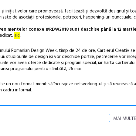
r și inițiativelor care promovează, facilitează și dezvoltă designul și to
ganizate de asociații profesionale, petreceri, happening-uri punctuale, 
 evenimentelor conexe #RDW2018 sunt deschise până la 12 marti
dedicat,
aici
.
amului Romanian Design Week, timp de 24 de ore, Cartierul Creativ se
: studiourile de design își vor deschide porțile, petrecerile vor înce
rurile vor avea oferte dedicate și program special, iar harta Cartierului
zarea programului pentru sâmbătă, 26 mai.
ste un nou format menit să încurajeze networking-ul și să reunească a
n cadru informal.
MAI MULTE