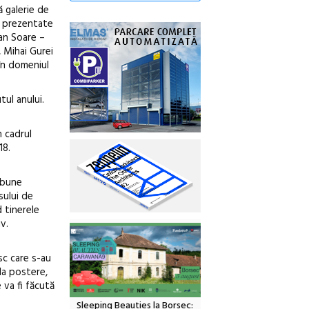
ă galerie de
le prezentate
ian Soare –
 Mihai Gurei
 în domeniul
tul anului.
n cadrul
18.
 bune
sului de
 tinerele
v.
sc care s-au
 la postere,
 va fi făcută
Sleeping Beauties la Borsec: