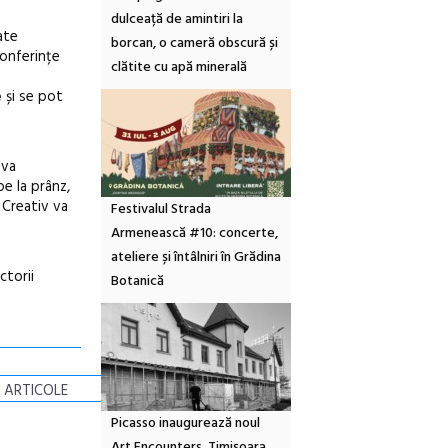
dulceață de amintiri la
ate
borcan, o cameră obscură și
conferințe
clătite cu apă minerală
e
și se pot
 va
pe la prânz,
 Creativ va
Festivalul Strada
Armenească #10: concerte,
ateliere și întâlniri în Grădina
ctorii
Botanică
 ARTICOLE
Picasso inaugurează noul
Art Encounters. Timișoara