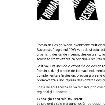
Romanian Design Week, eveniment multidiscipl
București. Programul RDW va reda stadiul actua
urbanism, design de interior, design grafic, il
folosesc creativitatea ca principală resursă 
Festivalul va include o expoziție de design ro
România, dar și o serie de formate noi, menite
complementare în design, precum și o serie de
promovează și încurajează dezvoltarea designul
Ediția de anul acesta se va remarca prin comple
regional și european.
Expoziția centrală #RDW2018
va prezenta cele mai bune lucrări de design de