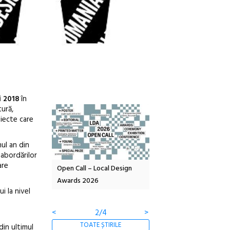
i 2018
în
tură,
oiecte care
mul an din
 abordărilor
are
OELANDA – parc
Open Call – Local Design
Anuala de artă urbană
co-creație
Awards 2026
Artown NOW #5:
i la nivel
Gramatica libertății
<
2/4
>
TOATE ȘTIRILE
din ultimul