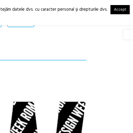
otejăm datele dvs. cu caracter personal şi drepturile dvs.
Accept
RO
EN
SHOP
Deschide