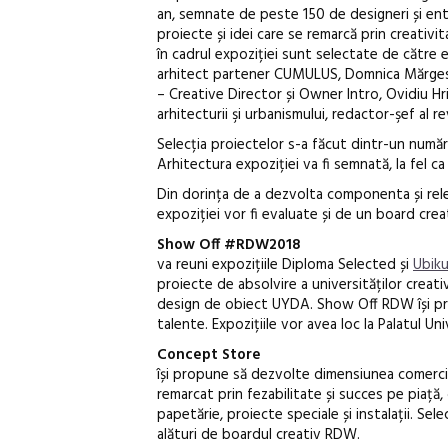
an, semnate de peste 150 de designeri și enti
proiecte și idei care se remarcă prin creativit
în cadrul expoziției sunt selectate de către e
arhitect partener CUMULUS, Domnica Mărgesc
– Creative Director și Owner Intro, Ovidiu Hr
arhitecturii şi urbanismului, redactor-şef al r
Selecția proiectelor s-a făcut dintr-un număr
Arhitectura expoziției va fi semnată, la fel ca
Din dorința de a dezvolta componenta și rele
expoziției vor fi evaluate și de un board creat
Show Off #RDW2018
va reuni expozițiile Diploma Selected și
Ubik
proiecte de absolvire a universităților creati
design de obiect UYDA. Show Off RDW își pro
talente. Expozițiile vor avea loc la Palatul Un
Concept Store
își propune să dezvolte dimensiunea comercia
remarcat prin fezabilitate și succes pe piață, d
papetărie, proiecte speciale și instalații. Se
alături de boardul creativ RDW.