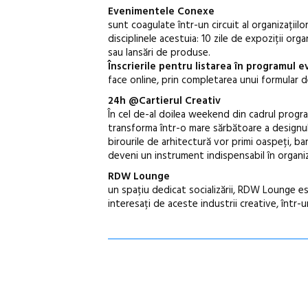
Evenimentele Conexe
sunt coagulate într-un circuit al organizațiilo
disciplinele acestuia: 10 zile de expoziții or
sau lansări de produse.
Înscrierile pentru listarea în programul
face online, prin completarea unui formular 
24h @Cartierul Creativ
În cel de-al doilea weekend din cadrul progr
transforma într-o mare sărbătoare a designului
birourile de arhitectură vor primi oaspeți, ba
deveni un instrument indispensabil în organi
RDW Lounge
un spațiu dedicat socializării, RDW Lounge e
interesați de aceste industrii creative, într-u