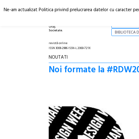
Ne-am actualizat Politica privind prelucrarea datelor cu caracter pe
Arhitectură.
NOI
Oraș.
Societate.
BIBLIOTECA D
revistă online
ISSN 3008-2986 ISSN-L 2069-721X
NOUTATI
Noi formate la #RDW2