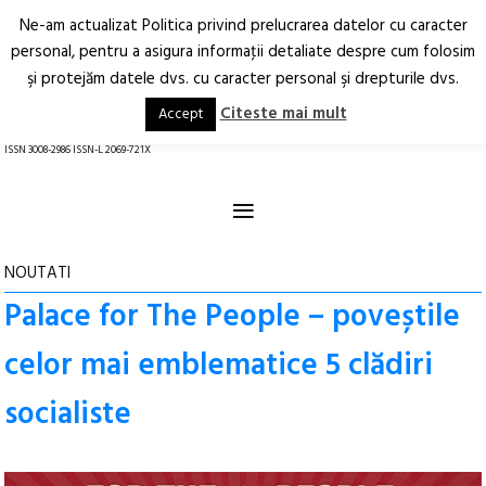
Ne-am actualizat Politica privind prelucrarea datelor cu caracter
Deschide
RO
EN
personal, pentru a asigura informaţii detaliate despre cum folosim
şi protejăm datele dvs. cu caracter personal şi drepturile dvs.
Arhitectură.
Oraș.
Societate.
Citeste mai mult
Accept
revistă online
ISSN 3008-2986 ISSN-L 2069-721X
≡
NOUTATI
Palace for The People – poveștile
celor mai emblematice 5 clădiri
socialiste