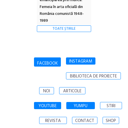
emanciparea prin muncă.
Femeia în arta oficială din
România comunistă 1948-
1989
TOATE ȘTIRILE
INSTAGRAM
FACEBOOK
BIBLIOTECA DE PROIECTE
NOI
ARTICOLE
YOUTUBE
YUMPU
STIRI
REVISTA
CONTACT
SHOP