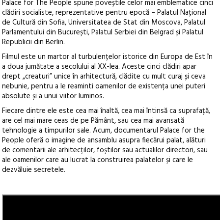
Palace for The People spune poveștile celor mai emblematice cinci
clădiri socialiste, reprezentative pentru epocă – Palatul Național
de Cultură din Sofia, Universitatea de Stat din Moscova, Palatul
Parlamentului din București, Palatul Serbiei din Belgrad și Palatul
Republicii din Berlin.
Filmul este un martor al turbulențelor istorice din Europa de Est în
a doua jumătate a secolului al XX-lea. Aceste cinci clădiri apar
drept „creaturi” unice în arhitectură, clădite cu mult curaj și ceva
nebunie, pentru a le reaminti oamenilor de existența unei puteri
absolute și a unui viitor luminos.
Fiecare dintre ele este cea mai înaltă, cea mai întinsă ca suprafață,
are cel mai mare ceas de pe Pământ, sau cea mai avansată
tehnologie a timpurilor sale. Acum, documentarul Palace for the
People oferă o imagine de ansamblu asupra fiecărui palat, alături
de comentarii ale arhitecților, foștilor sau actualilor directori, sau
ale oamenilor care au lucrat la construirea palatelor și care le
dezvăluie secretele.