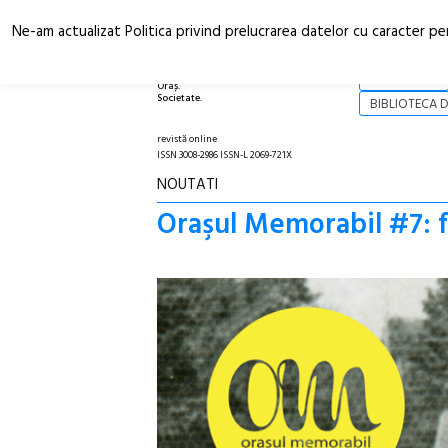
Ne-am actualizat Politica privind prelucrarea datelor cu caracter pe
Arhitectură.
NOI
Oraș.
Societate.
BIBLIOTECA D
revistă online
ISSN 3008-2986 ISSN-L 2069-721X
NOUTATI
Oraşul Memorabil #7: fo