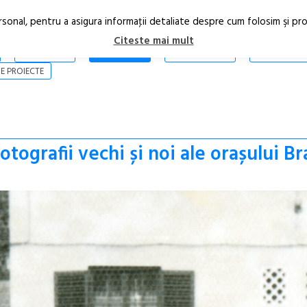
rsonal, pentru a asigura informaţii detaliate despre cum folosim şi pr
Citeste mai mult
ARTICOLE
STIRI
REVISTA PRINT
CONTACT
E PROIECTE
tografii vechi și noi ale orașului B