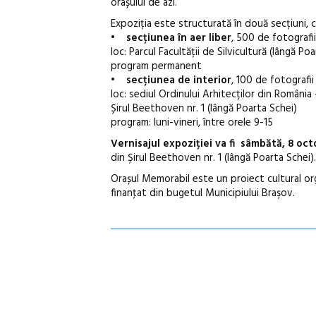
orașului de azi.
Expoziția este structurată în două secțiuni, c
•
secțiunea în aer liber
, 500 de fotografi
loc: Parcul Facultății de Silvicultură (lângă Po
program permanent
•
secțiunea de interior
, 100 de fotografii 
loc: sediul Ordinului Arhitecților din România 
Șirul Beethoven nr. 1 (lângă Poarta Schei)
program: luni-vineri, între orele 9-15
Vernisajul expoziției va fi sâmbătă, 8 octo
din Șirul Beethoven nr. 1 (lângă Poarta Schei).
Orașul Memorabil este un proiect cultural org
finanţat din bugetul Municipiului Braşov.