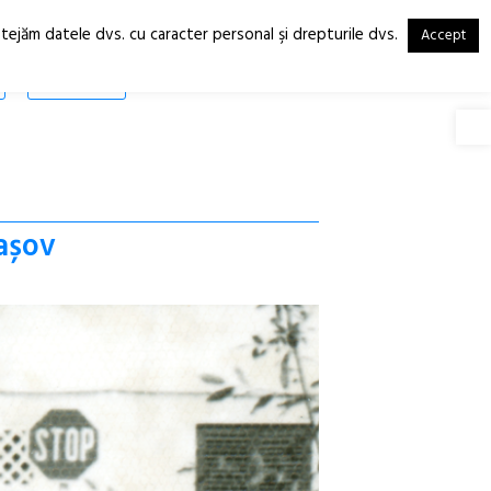
otejăm datele dvs. cu caracter personal şi drepturile dvs.
Accept
RO
EN
SHOP
Deschide
rașov