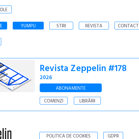
OLE
E
YUMPU
STIRI
REVISTA
CONTACT
Revista Zeppelin #178
2026
ABONAMENTE
COMENZI
LIBRĂRII
POLITICA DE COOKIES
GDPR