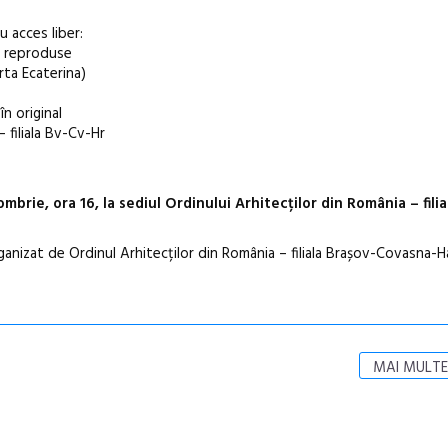
u acces liber:
i reproduse
arta Ecaterina)
în original
– filiala Bv-Cv-Hr
mbrie, ora 16, la sediul Ordinului Arhitecților din România – fili
anizat de Ordinul Arhitecților din România – filiala Brașov-Covasna-Ha
MAI MULTE