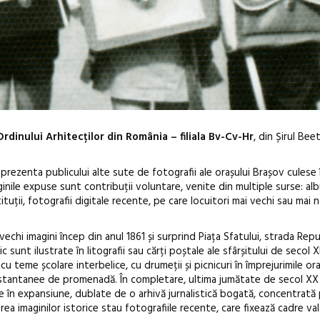
rdinului Arhitecților din România – filiala Bv-Cv-Hr
, din Șirul Bee
prezenta publicului alte sute de fotografii ale orașului Brașov culese 
aginile expuse sunt contribuții voluntare, venite din multiple surse: a
tituții, fotografii digitale recente, pe care locuitori mai vechi sau mai n
Anuala de ar
echi imagini încep din anul 1861 și surprind Piața Sfatului, strada Republ
c sunt ilustrate în litografii sau cărți poștale ale sfârșitului de secol 
Artown NOW
u teme școlare interbelice, cu drumeții și picnicuri în împrejurimile ora
Gramatica lib
u instantanee de promenadă. În completare, ultima jumătate de secol XX
ate în expansiune, dublate de o arhivă jurnalistică bogată, concentrată
rea imaginilor istorice stau fotografiile recente, care fixează cadre va