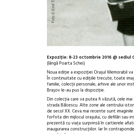
Expoziție: 8-23 octombrie 2016 @ sediul O
(lângă Poarta Schei)
Noua ediție a expoziției Orașul Memorabil va 
În continuitate cu edițiile trecute, toate im
familie, colecții personale, arhive ale unor ins
Brașov le-au pus la dispoziție.
Din colecția care va putea fi văzută, cele mai v
strada Bălcescu. Alte zone ale centrului istori
de secol XX. Ceva mai recente sunt imaginile c
forfota din mijlocul orașului, cu defilări sa
prezentă cu viața surprinsă în cartierele afl
inaugurarea construcțiilor. Iar în contraponde