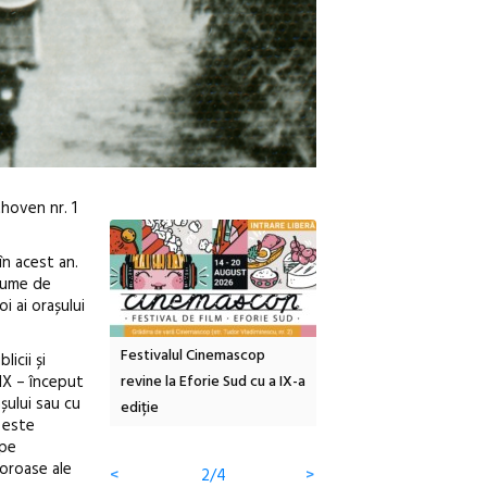
thoven nr. 1
în acest an.
lbume de
oi ai orașului
tă urbană
Festivalul Cinemascop
Sleeping Beauties la Bor
icii și
XIX – început
 #5:
revine la Eforie Sud cu a IX-a
dulceață de amintiri la
șului sau cu
ertății
ediție
borcan, o cameră obscur
 este
clătite cu apă minerală
 pe
loroase ale
<
2/4
>