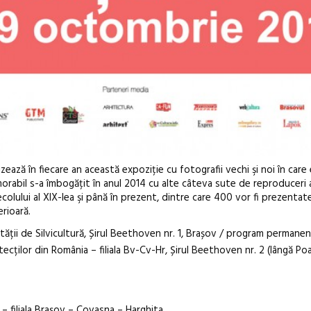
ează în fiecare an această expoziție cu fotografii vechi şi noi în care
emorabil s-a îmbogățit în anul 2014 cu alte câteva sute de reproduceri 
secolului al XIX-lea şi până în prezent, dintre care 400 vor fi prezentat
erioară.
ultății de Silvicultură, Șirul Beethoven nr. 1, Brașov / program permane
tecților din România – filiala Bv-Cv-Hr, Șirul Beethoven nr. 2 (lângă Po
 – filiala Brașov – Covasna – Harghita