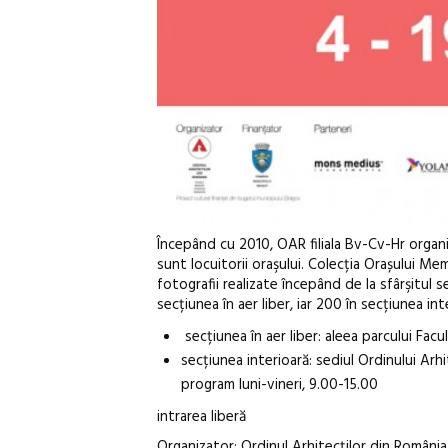
Începând cu 2010, OAR filiala Bv-Cv-Hr organiz
sunt locuitorii oraşului. Colecția Orașului M
fotografii realizate începând de la sfârşitul 
secțiunea în aer liber, iar 200 în secțiunea int
secțiunea în aer liber: aleea parcului Fac
secțiunea interioară: sediul Ordinului Arhi
program luni-vineri, 9.00-15.00
intrarea liberă
Organizator: Ordinul Arhitecților din România