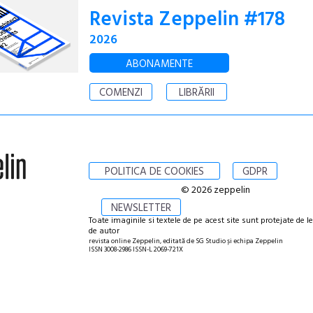
Revista Zeppelin #178
2026
ABONAMENTE
COMENZI
LIBRĂRII
POLITICA DE COOKIES
GDPR
© 2026 zeppelin
NEWSLETTER
Toate imaginile si textele de pe acest site sunt protejate de l
de autor
revista online Zeppelin, editată de SG Studio și echipa Zeppelin
ISSN 3008-2986 ISSN-L 2069-721X