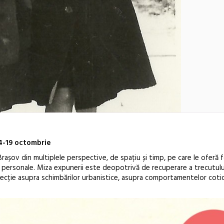
4-19 octombrie
rașov din multiplele perspective, de spațiu și timp, pe care le oferă f
ii personale. Miza expunerii este deopotrivă de recuperare a trecutului
flecție asupra schimbărilor urbanistice, asupra comportamentelor cotidi
Anuala de ar
Artown NOW