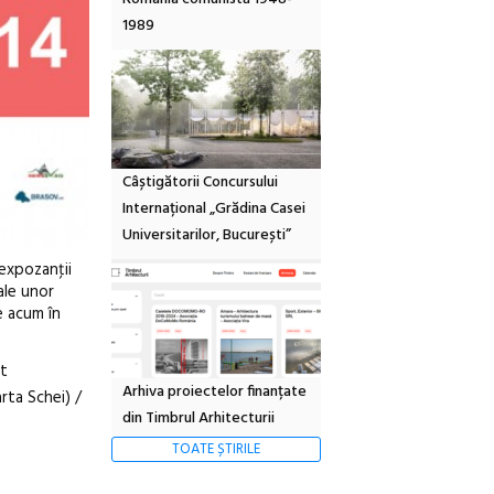
1989
Câștigătorii Concursului
Internațional „Grădina Casei
Universitarilor, București”
 expozanţii
ale unor
e acum în
nt
Arhiva proiectelor finanțate
arta Schei) /
din Timbrul Arhitecturii
TOATE ȘTIRILE