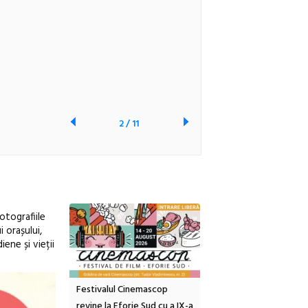
2
/
11
otografiile
 orașului,
ene și vieții
tă urbană
Festivalul Cinemascop
Sleeping Beauties la Bor
 #5:
revine la Eforie Sud cu a IX-a
dulceață de amintiri la