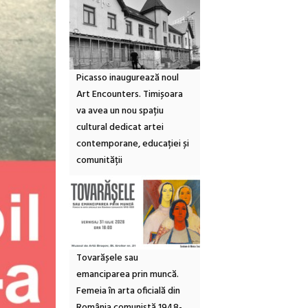
Picasso inaugurează noul
Art Encounters. Timișoara
va avea un nou spațiu
cultural dedicat artei
contemporane, educației și
comunității
Tovarășele sau
emanciparea prin muncă.
Femeia în arta oficială din
România comunistă 1948-