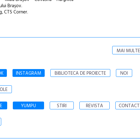
ului Braşov.
g, CTS Corner.
MAI MULTE
OK
INSTAGRAM
BIBLIOTECA DE PROIECTE
NOI
OLE
E
YUMPU
STIRI
REVISTA
CONTACT