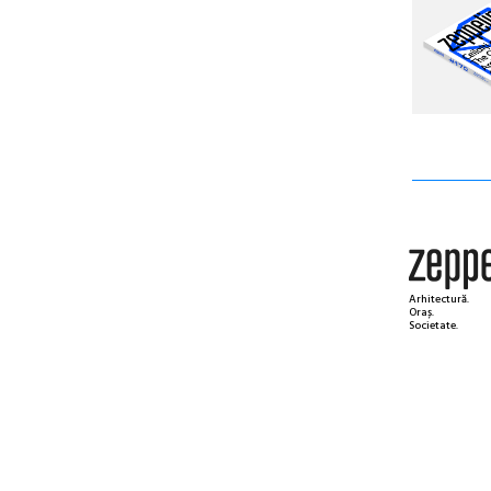
Arhitectură.
Oraș.
Societate.