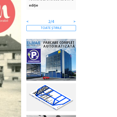
ertății
ediție
borcan, o cameră obscur
clătite cu apă minerală
<
3/4
>
TOATE ȘTIRILE