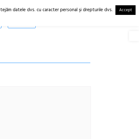
otejăm datele dvs. cu caracter personal şi drepturile dvs.
Accept
RO
EN
SHOP
Deschide