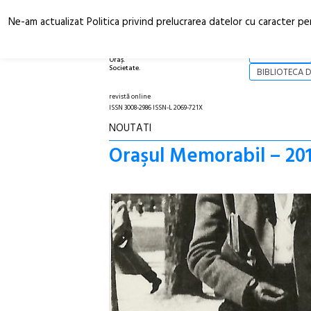
Ne-am actualizat Politica privind prelucrarea datelor cu caracter pe
Arhitectură.
NOI
Oraș.
Societate.
BIBLIOTECA D
revistă online
ISSN 3008-2986 ISSN-L 2069-721X
NOUTATI
Oraşul Memorabil – 201