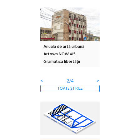
l – Local Design
Anuala de artă urbană
Festivalul Cinemas
 2026
Artown NOW #5:
revine la Eforie Sud 
Gramatica libertății
ediție
<
2/4
>
TOATE ȘTIRILE