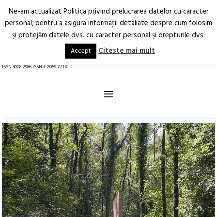
Ne-am actualizat Politica privind prelucrarea datelor cu caracter
Deschide
RO
EN
personal, pentru a asigura informaţii detaliate despre cum folosim
şi protejăm datele dvs. cu caracter personal şi drepturile dvs.
Arhitectură.
Oraș.
Societate.
Citeste mai mult
Accept
revistă online
ISSN 3008-2986 ISSN-L 2069-721X
≡