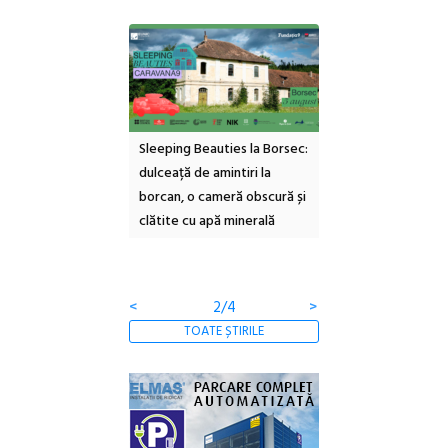
ul Cinemascop
Sleeping Beauties la Borsec:
Festivalul Strada
 Eforie Sud cu a IX-a
dulceață de amintiri la
Armenească #10: c
borcan, o cameră obscură și
ateliere și întâlniri 
clătite cu apă minerală
Botanică
<
2/4
>
TOATE ȘTIRILE