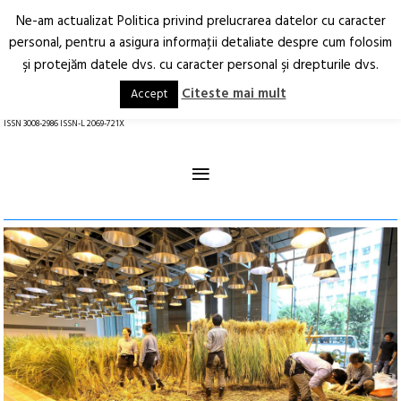
Ne-am actualizat Politica privind prelucrarea datelor cu caracter
Deschide
RO
EN
personal, pentru a asigura informaţii detaliate despre cum folosim
şi protejăm datele dvs. cu caracter personal şi drepturile dvs.
Arhitectură.
Oraș.
Societate.
Citeste mai mult
Accept
revistă online
ISSN 3008-2986 ISSN-L 2069-721X
≡