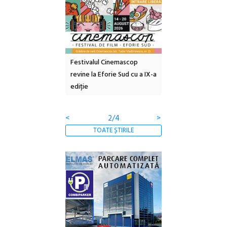
e artă urbană
Festivalul Cinemascop
Sleeping Beauties l
 NOW #5:
revine la Eforie Sud cu a IX-a
dulceață de amintiri
a libertății
ediție
borcan, o cameră ob
clătite cu apă miner
<
2/4
>
TOATE ȘTIRILE