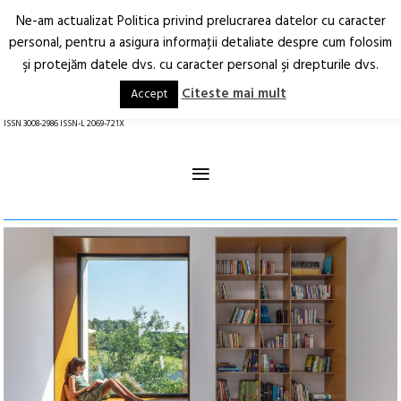
Ne-am actualizat Politica privind prelucrarea datelor cu caracter
Deschide
RO
EN
personal, pentru a asigura informaţii detaliate despre cum folosim
şi protejăm datele dvs. cu caracter personal şi drepturile dvs.
Arhitectură.
Oraș.
Societate.
Citeste mai mult
Accept
revistă online
ISSN 3008-2986 ISSN-L 2069-721X
≡